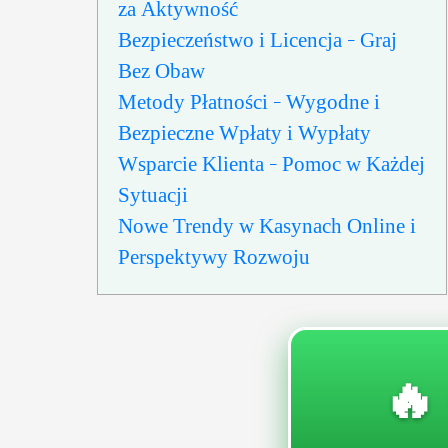
za Aktywność
Bezpieczeństwo i Licencja – Graj
Bez Obaw
Metody Płatności – Wygodne i
Bezpieczne Wpłaty i Wypłaty
Wsparcie Klienta – Pomoc w Każdej
Sytuacji
Nowe Trendy w Kasynach Online i
Perspektywy Rozwoju
🔥