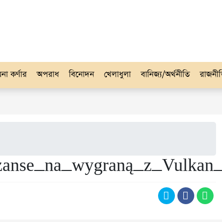
না কর্ণার
অপরাধ
বিনোদন
খেলাধুলা
বানিজ্য/অর্থনীতি
রাজনী
zanse_na_wygraną_z_Vulkan