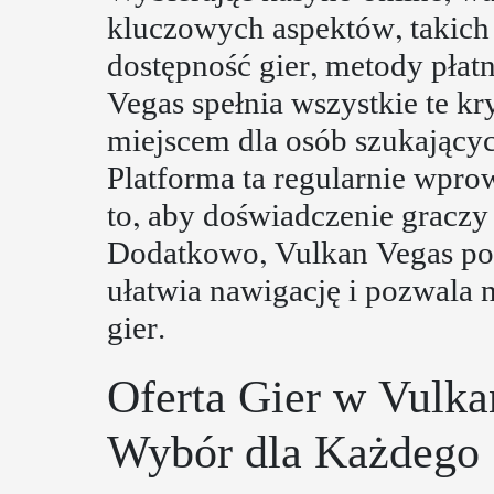
kluczowych aspektów, takich 
dostępność gier, metody płatn
Vegas spełnia wszystkie te kr
miejscem dla osób szukającyc
Platforma ta regularnie wpro
to, aby doświadczenie graczy 
Dodatkowo, Vulkan Vegas posi
ułatwia nawigację i pozwala 
gier.
Oferta Gier w Vulka
Wybór dla Każdego