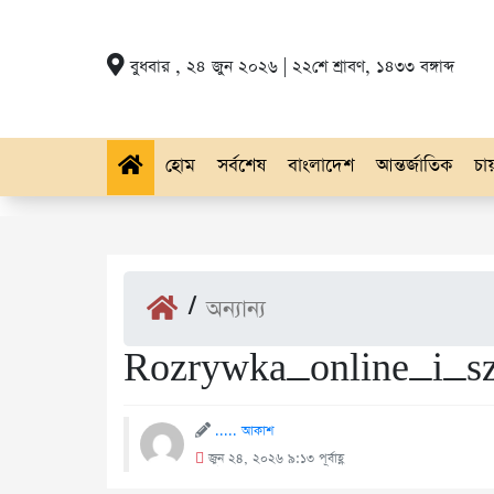
বুধবার , ২৪ জুন ২০২৬ | ২২শে শ্রাবণ, ১৪৩৩ বঙ্গাব্দ
হোম
সর্বশেষ
বাংলাদেশ
আন্তর্জাতিক
চায়
/
অন্যান্য
Rozrywka_online_i_s
..... আকাশ
জুন ২৪, ২০২৬ ৯:১৩ পূর্বাহ্ণ