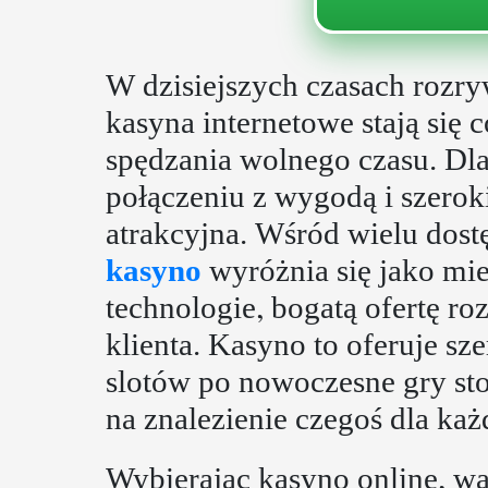
W dzisiejszych czasach rozry
kasyna internetowe stają się 
spędzania wolnego czasu. Dla
połączeniu z wygodą i szerok
atrakcyjna. Wśród wielu dos
kasyno
wyróżnia się jako mie
technologie, bogatą ofertę r
klienta. Kasyno to oferuje sz
slotów po nowoczesne gry st
na znalezienie czegoś dla każ
Wybierając kasyno online, wa