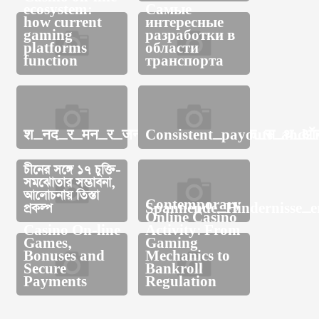
ecosystem:
Самые
how current
интересные
gaming
разработки в
platforms
области
function
транспорта
श_नद_र_मन_र_जन_और_bc_game_क_स_थ_ऑन
Consistent_payouts_and_
চীনের সঙ্গে ১৭ চুক্তি-
সমঝোতার সম্ভাবনা,
আলোচনায় তিস্তা
Contemporary
প্রকল্প
Spannende_Hindernisse_e
Online Casino
Casino On-line
Activity: From
Games,
Gaming
Bonuses and
Mechanics to
Secure
Bankroll
Payments
Regulation