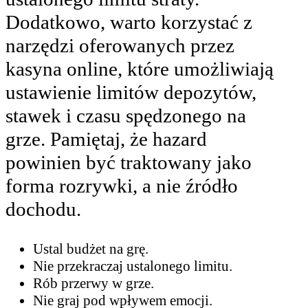
Dodatkowo, warto korzystać z
narzędzi oferowanych przez
kasyna online, które umożliwiają
ustawienie limitów depozytów,
stawek i czasu spędzonego na
grze. Pamiętaj, że hazard
powinien być traktowany jako
forma rozrywki, a nie źródło
dochodu.
Ustal budżet na grę.
Nie przekraczaj ustalonego limitu.
Rób przerwy w grze.
Nie graj pod wpływem emocji.