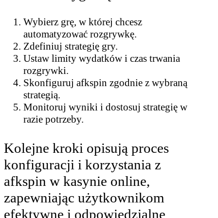
Wybierz grę, w której chcesz
automatyzować rozgrywkę.
Zdefiniuj strategię gry.
Ustaw limity wydatków i czas trwania
rozgrywki.
Skonfiguruj afkspin zgodnie z wybraną
strategią.
Monitoruj wyniki i dostosuj strategię w
razie potrzeby.
Kolejne kroki opisują proces
konfiguracji i korzystania z
afkspin w kasynie online,
zapewniając użytkownikom
efektywne i odpowiedzialne