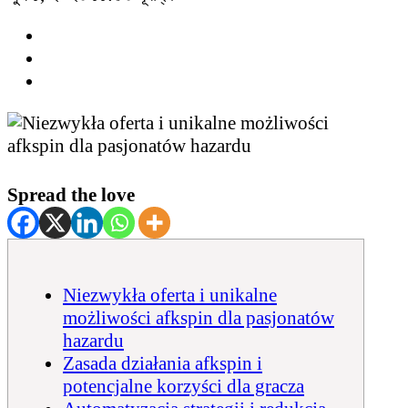
Spread the love
Niezwykła oferta i unikalne
możliwości afkspin dla pasjonatów
hazardu
Zasada działania afkspin i
potencjalne korzyści dla gracza