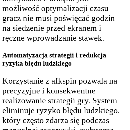
możliwość optymalizacji czasu –
gracz nie musi poświęcać godzin
na siedzenie przed ekranem i
ręczne wprowadzanie stawek.
Automatyzacja strategii i redukcja
ryzyka błędu ludzkiego
Korzystanie z afkspin pozwala na
precyzyjne i konsekwentne
realizowanie strategii gry. System
eliminuje ryzyko błędu ludzkiego,
który często zdarza się podczas