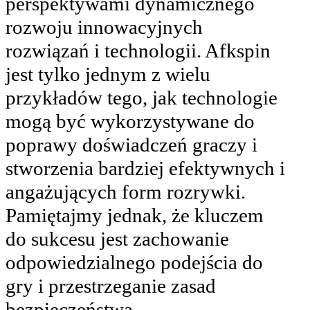
perspektywami dynamicznego
rozwoju innowacyjnych
rozwiązań i technologii. Afkspin
jest tylko jednym z wielu
przykładów tego, jak technologie
mogą być wykorzystywane do
poprawy doświadczeń graczy i
stworzenia bardziej efektywnych i
angażujących form rozrywki.
Pamiętajmy jednak, że kluczem
do sukcesu jest zachowanie
odpowiedzialnego podejścia do
gry i przestrzeganie zasad
bezpieczeństwa.