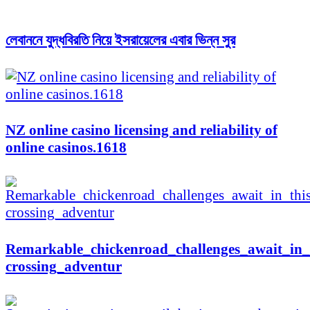
লেবাননে যুদ্ধবিরতি নিয়ে ইসরায়েলের এবার ভিন্ন সুর
NZ online casino licensing and reliability of
online casinos.1618
Remarkable_chickenroad_challenges_await_in_t
crossing_adventur