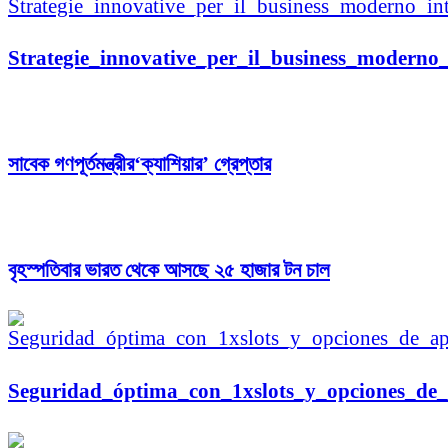
Strategie_innovative_per_il_business_moderno_
সাবেক গণপূর্তমন্ত্রীর‘ক্যাশিয়ার’ গ্রেপ্তার
বৃহস্পতিবার ভারত থেকে আসছে ২৫ হাজার টন চাল
Seguridad_óptima_con_1xslots_y_opciones_de_