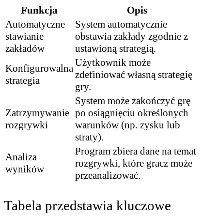
Funkcja
Opis
Automatyczne
System automatycznie
stawianie
obstawia zakłady zgodnie z
zakładów
ustawioną strategią.
Użytkownik może
Konfigurowalna
zdefiniować własną strategię
strategia
gry.
System może zakończyć grę
Zatrzymywanie
po osiągnięciu określonych
rozgrywki
warunków (np. zysku lub
straty).
Program zbiera dane na temat
Analiza
rozgrywki, które gracz może
wyników
przeanalizować.
Tabela przedstawia kluczowe