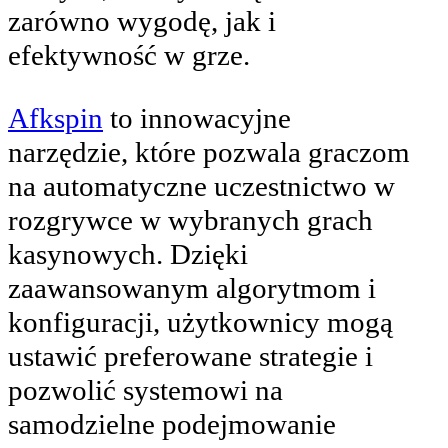
zarówno wygodę, jak i
efektywność w grze.
Afkspin
to innowacyjne
narzędzie, które pozwala graczom
na automatyczne uczestnictwo w
rozgrywce w wybranych grach
kasynowych. Dzięki
zaawansowanym algorytmom i
konfiguracji, użytkownicy mogą
ustawić preferowane strategie i
pozwolić systemowi na
samodzielne podejmowanie