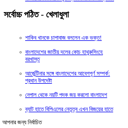
সর্বোচ্চ পঠিত - খেলাধুলা
শাকিব খানকে চাপাবাজ বললেন এক ভক্ত!
বাংলাদেশের জাতীয় দলের কোচ হাথুরুসিংহে
বরখাস্ত
আর্জেন্টিনার সঙ্গে বাংলাদেশের আবেগপূর্ণ সম্পর্ক:
প্রধান উপদেষ্টা
নেপাল থেকে নয়টি পদক জয় করলো বাংলাদেশ
ব্যাট হাতে বিপিএলের নেতৃত্ব এখন বিজয়ের হাতে
আপনার জন্য নির্বাচিত