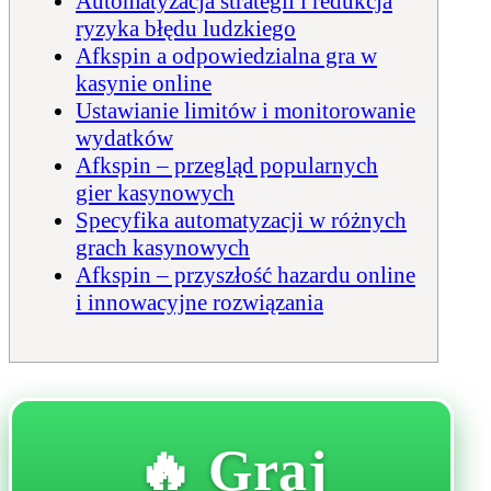
Automatyzacja strategii i redukcja
ryzyka błędu ludzkiego
Afkspin a odpowiedzialna gra w
kasynie online
Ustawianie limitów i monitorowanie
wydatków
Afkspin – przegląd popularnych
gier kasynowych
Specyfika automatyzacji w różnych
grach kasynowych
Afkspin – przyszłość hazardu online
i innowacyjne rozwiązania
🔥 Graj