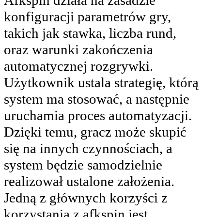
Afkspin działa na zasadzie
konfiguracji parametrów gry,
takich jak stawka, liczba rund,
oraz warunki zakończenia
automatycznej rozgrywki.
Użytkownik ustala strategię, którą
system ma stosować, a następnie
uruchamia proces automatyzacji.
Dzięki temu, gracz może skupić
się na innych czynnościach, a
system będzie samodzielnie
realizował ustalone założenia.
Jedną z głównych korzyści z
korzystania z afkspin jest