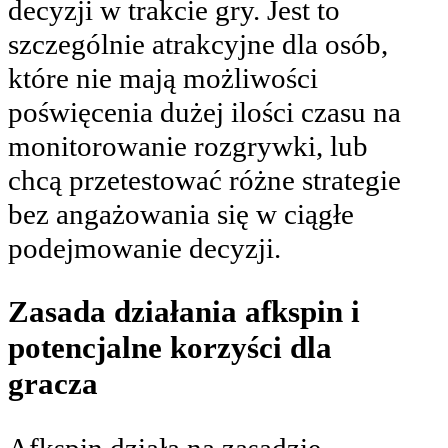
decyzji w trakcie gry. Jest to
szczególnie atrakcyjne dla osób,
które nie mają możliwości
poświęcenia dużej ilości czasu na
monitorowanie rozgrywki, lub
chcą przetestować różne strategie
bez angażowania się w ciągłe
podejmowanie decyzji.
Zasada działania afkspin i
potencjalne korzyści dla
gracza