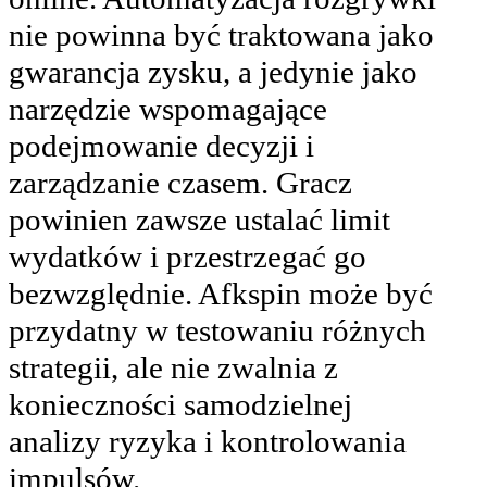
nie powinna być traktowana jako
gwarancja zysku, a jedynie jako
narzędzie wspomagające
podejmowanie decyzji i
zarządzanie czasem. Gracz
powinien zawsze ustalać limit
wydatków i przestrzegać go
bezwzględnie. Afkspin może być
przydatny w testowaniu różnych
strategii, ale nie zwalnia z
konieczności samodzielnej
analizy ryzyka i kontrolowania
impulsów.