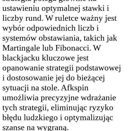
ustawieniu optymalnej stawki i
liczby rund. W ruletce ważny jest
wybór odpowiednich liczb i
systemów obstawiania, takich jak
Martingale lub Fibonacci. W
blackjacku kluczowe jest
opanowanie strategii podstawowej
i dostosowanie jej do bieżącej
sytuacji na stole. Afkspin
umożliwia precyzyjne wdrażanie
tych strategii, eliminując ryzyko
błędu ludzkiego i optymalizując
szanse na wygraną.