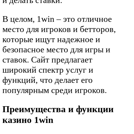
и делать ставки.
В целом, 1win – это отличное
место для игроков и бетторов,
которые ищут надежное и
безопасное место для игры и
ставок. Сайт предлагает
широкий спектр услуг и
функций, что делает его
популярным среди игроков.
Преимущества и функции
казино 1win