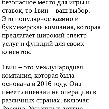
безопасное место для игры и
ставок, то 1вин – ваш выбор.
Это популярное казино и
букмекерская компания, которая
предлагает широкий спектр
услуг и функций для своих
клиентов.
1вин – это международная
компания, которая была
основана в 2016 году. Она
имеет лицензии на операцию в
различных странах, включая
Россию, Украину и другие.