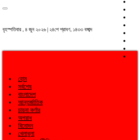
বৃহস্পতিবার , ৪ জুন ২০২৬ | ২৪শে শ্রাবণ, ১৪৩৩ বঙ্গাব্দ
হোম
সর্বশেষ
বাংলাদেশ
আন্তর্জাতিক
চায়না কর্ণার
অপরাধ
বিনোদন
খেলাধুলা