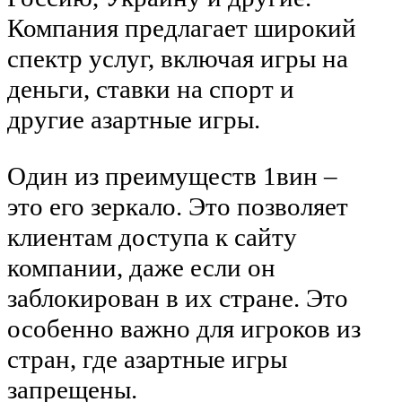
Компания предлагает широкий
спектр услуг, включая игры на
деньги, ставки на спорт и
другие азартные игры.
Один из преимуществ 1вин –
это его зеркало. Это позволяет
клиентам доступа к сайту
компании, даже если он
заблокирован в их стране. Это
особенно важно для игроков из
стран, где азартные игры
запрещены.