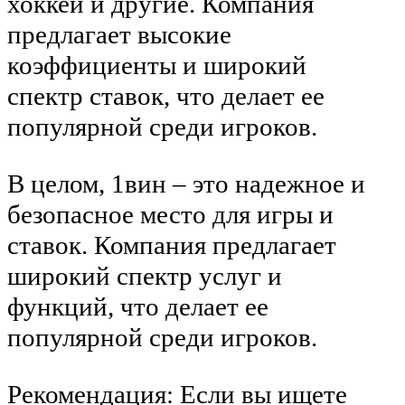
хоккей и другие. Компания
предлагает высокие
коэффициенты и широкий
спектр ставок, что делает ее
популярной среди игроков.
В целом, 1вин – это надежное и
безопасное место для игры и
ставок. Компания предлагает
широкий спектр услуг и
функций, что делает ее
популярной среди игроков.
Рекомендация: Если вы ищете