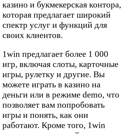
казино и букмекерская контора,
которая предлагает широкий
спектр услуг и функций для
своих клиентов.
1win предлагает более 1 000
игр, включая слоты, карточные
игры, рулетку и другие. Вы
можете играть в казино на
деньги или в режиме demo, что
позволяет вам попробовать
игры и понять, как они
работают. Кроме того, 1win