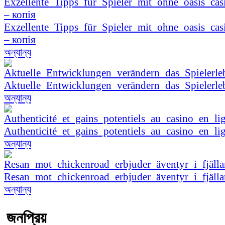
Exzellente_Tipps_für_Spieler_mit_ohne_oasis_cas
– копія
অন্যান্য
Aktuelle_Entwicklungen_verändern_das_Spielerle
অন্যান্য
Authenticité_et_gains_potentiels_au_casino_en_li
অন্যান্য
Resan_mot_chickenroad_erbjuder_äventyr_i_fjäl
অন্যান্য
জনপ্রিয়