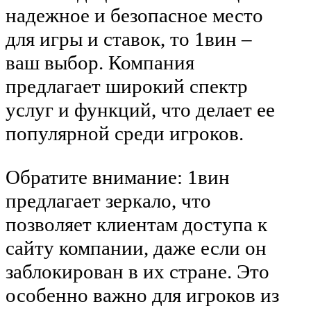
надежное и безопасное место
для игры и ставок, то 1вин –
ваш выбор. Компания
предлагает широкий спектр
услуг и функций, что делает ее
популярной среди игроков.
Обратите внимание: 1вин
предлагает зеркало, что
позволяет клиентам доступа к
сайту компании, даже если он
заблокирован в их стране. Это
особенно важно для игроков из