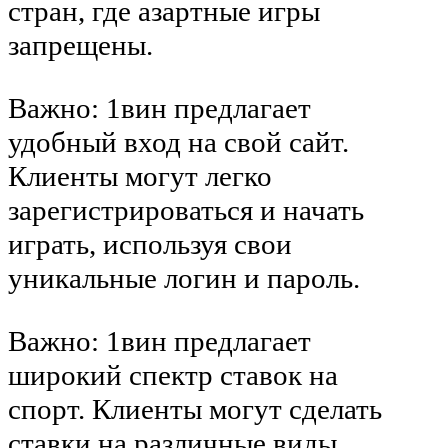
стран, где азартные игры
запрещены.
Важно: 1вин предлагает
удобный вход на свой сайт.
Клиенты могут легко
зарегистрироваться и начать
играть, используя свои
уникальные логин и пароль.
Важно: 1вин предлагает
широкий спектр ставок на
спорт. Клиенты могут сделать
ставки на различные виды