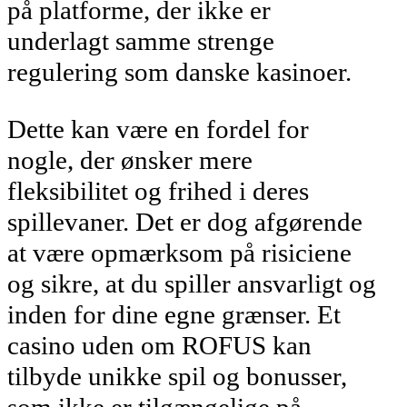
på platforme, der ikke er
underlagt samme strenge
regulering som danske kasinoer.
Dette kan være en fordel for
nogle, der ønsker mere
fleksibilitet og frihed i deres
spillevaner. Det er dog afgørende
at være opmærksom på risiciene
og sikre, at du spiller ansvarligt og
inden for dine egne grænser. Et
casino uden om ROFUS kan
tilbyde unikke spil og bonusser,