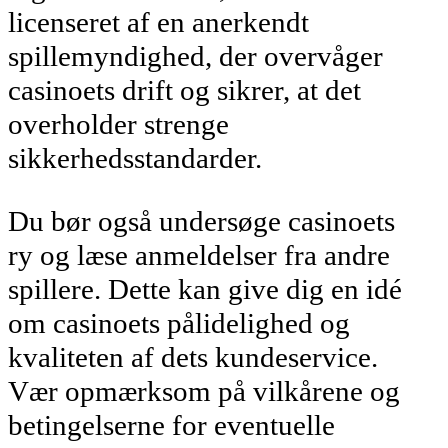
licenseret af en anerkendt
spillemyndighed, der overvåger
casinoets drift og sikrer, at det
overholder strenge
sikkerhedsstandarder.
Du bør også undersøge casinoets
ry og læse anmeldelser fra andre
spillere. Dette kan give dig en idé
om casinoets pålidelighed og
kvaliteten af dets kundeservice.
Vær opmærksom på vilkårene og
betingelserne for eventuelle