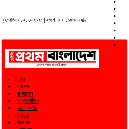
বৃহস্পতিবার , ২১ মে ২০২৬ | ২৩শে শ্রাবণ, ১৪৩৩ বঙ্গাব্দ
হোম
সর্বশেষ
বাংলাদেশ
আন্তর্জাতিক
চায়না কর্ণার
অপরাধ
বিনোদন