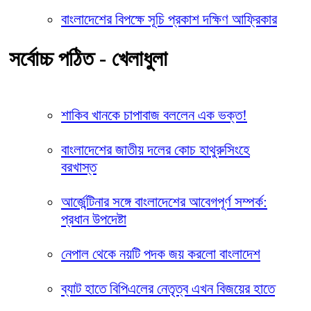
বাংলাদেশের বিপক্ষে সূচি প্রকাশ দক্ষিণ আফ্রিকার
সর্বোচ্চ পঠিত - খেলাধুলা
শাকিব খানকে চাপাবাজ বললেন এক ভক্ত!
বাংলাদেশের জাতীয় দলের কোচ হাথুরুসিংহে
বরখাস্ত
আর্জেন্টিনার সঙ্গে বাংলাদেশের আবেগপূর্ণ সম্পর্ক:
প্রধান উপদেষ্টা
নেপাল থেকে নয়টি পদক জয় করলো বাংলাদেশ
ব্যাট হাতে বিপিএলের নেতৃত্ব এখন বিজয়ের হাতে