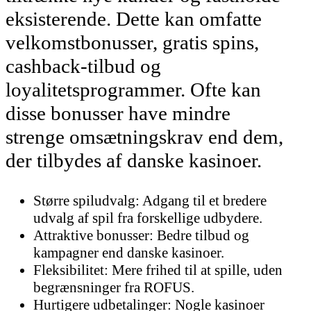
eksisterende. Dette kan omfatte
velkomstbonusser, gratis spins,
cashback-tilbud og
loyalitetsprogrammer. Ofte kan
disse bonusser have mindre
strenge omsætningskrav end dem,
der tilbydes af danske kasinoer.
Større spiludvalg: Adgang til et bredere
udvalg af spil fra forskellige udbydere.
Attraktive bonusser: Bedre tilbud og
kampagner end danske kasinoer.
Fleksibilitet: Mere frihed til at spille, uden
begrænsninger fra ROFUS.
Hurtigere udbetalinger: Nogle kasinoer