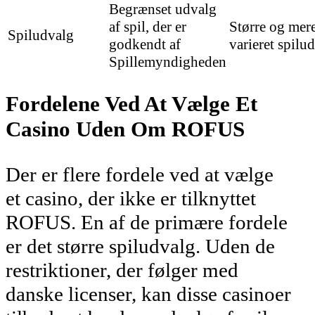
Begrænset udvalg
af spil, der er
Større og mer
Spiludvalg
godkendt af
varieret spilu
Spillemyndigheden
Fordelene Ved At Vælge Et
Casino Uden Om ROFUS
Der er flere fordele ved at vælge
et casino, der ikke er tilknyttet
ROFUS. En af de primære fordele
er det større spiludvalg. Uden de
restriktioner, der følger med
danske licenser, kan disse casinoer