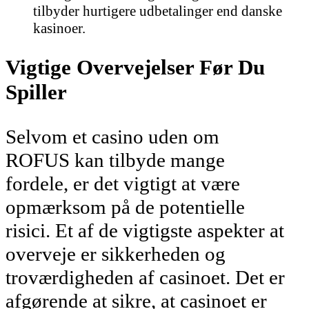
tilbyder hurtigere udbetalinger end danske
kasinoer.
Vigtige Overvejelser Før Du
Spiller
Selvom et casino uden om
ROFUS kan tilbyde mange
fordele, er det vigtigt at være
opmærksom på de potentielle
risici. Et af de vigtigste aspekter at
overveje er sikkerheden og
troværdigheden af casinoet. Det er
afgørende at sikre, at casinoet er