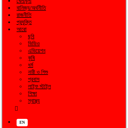
খেলাধুলা
বানিজ্য/অর্থনীতি
রাজনীতি
প্রযুক্তি
আরো
ছবি
ভিডিও
এভিয়েশন
কৃষি
ধর্ম
নারী ও শিশু
প্রবাস
লাইফ স্টাইল
শিক্ষা
স্বাস্থ্য
EN