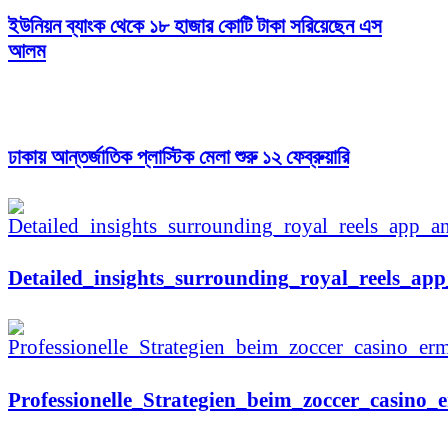
ইউনিয়ন ব্যাংক থেকে ১৮ হাজার কোটি টাকা সরিয়েছেন এস
আলম
ঢাকায় আন্তর্জাতিক প্লাস্টিক মেলা শুরু ১২ ফেব্রুয়ারি
Detailed_insights_surrounding_royal_reels_ap
Professionelle_Strategien_beim_zoccer_casino_