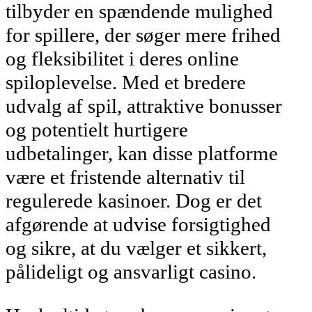
tilbyder en spændende mulighed
for spillere, der søger mere frihed
og fleksibilitet i deres online
spiloplevelse. Med et bredere
udvalg af spil, attraktive bonusser
og potentielt hurtigere
udbetalinger, kan disse platforme
være et fristende alternativ til
regulerede kasinoer. Dog er det
afgørende at udvise forsigtighed
og sikre, at du vælger et sikkert,
pålideligt og ansvarligt casino.