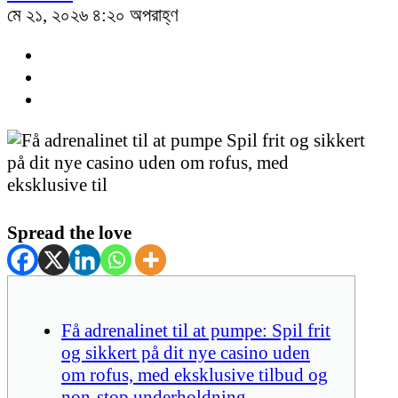
মে ২১, ২০২৬ ৪:২০ অপরাহ্ণ
Spread the love
Få adrenalinet til at pumpe: Spil frit
og sikkert på dit nye casino uden
om rofus, med eksklusive tilbud og
non-stop underholdning.