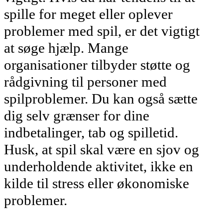
spille for meget eller oplever
problemer med spil, er det vigtigt
at søge hjælp. Mange
organisationer tilbyder støtte og
rådgivning til personer med
spilproblemer. Du kan også sætte
dig selv grænser for dine
indbetalinger, tab og spilletid.
Husk, at spil skal være en sjov og
underholdende aktivitet, ikke en
kilde til stress eller økonomiske
problemer.