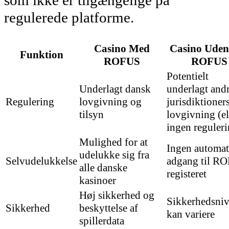
som ikke er tilgængelige på
regulerede platforme.
Casino Med
Casino Ude
Funktion
ROFUS
ROFUS
Potentielt
Underlagt dansk
underlagt and
Regulering
lovgivning og
jurisdiktioner
tilsyn
lovgivning (el
ingen reguleri
Mulighed for at
Ingen automat
udelukke sig fra
Selvudelukkelse
adgang til R
alle danske
registeret
kasinoer
Høj sikkerhed og
Sikkerhedsniv
Sikkerhed
beskyttelse af
kan variere
spillerdata