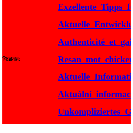
Exzellente_Tipps_für
Aktuelle_Entwicklun
Authenticité_et_gain
Resan_mot_chickenro
শিরোনাম:
Aktuelle_Informatio
Aktuální_informace_
Unkompliziertes_Gam