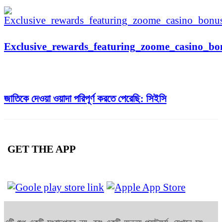
Exclusive_rewards_featuring_zoome_casino_bo
জাতিকে দেওয়া ওয়াদা পরিপূর্ণ করতে পেরেছি: সিইসি
GET THE APP