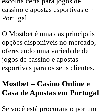
escolha certa para jogos de
cassino e apostas esportivas em
Portugal.
O Mostbet é uma das principais
opções disponíveis no mercado,
oferecendo uma variedade de
jogos de cassino e apostas
esportivas para os seus clientes.
Mostbet – Casino Online e
Casa de Apostas em Portugal
Se você está procurando por um