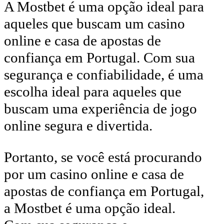
A Mostbet é uma opção ideal para
aqueles que buscam um casino
online e casa de apostas de
confiança em Portugal. Com sua
segurança e confiabilidade, é uma
escolha ideal para aqueles que
buscam uma experiência de jogo
online segura e divertida.
Portanto, se você está procurando
por um casino online e casa de
apostas de confiança em Portugal,
a Mostbet é uma opção ideal.