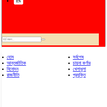
EN
অপরাধ
আন্তর্জাতিক
হোম
সর্বশেষ
এভিয়েশন
আন্তর্জাতিক
চায়না কর্ণার
কৃষি
বিনোদন
খেলাধুলা
ক্যাম্পাস
রাজনীতি
প্রযুক্তি
খেলাধুলা
চায়না কর্ণার
ছবি
জনপ্রিয়
জাতীয়