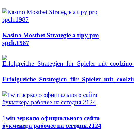
Kasino Mostbet Strategie a tipy pro
spch.1987
Erfolgreiche_Strategien_für_Spieler_mit_cool
1win зеркало официального сайта
букмекера рабочее на сегодня.2124