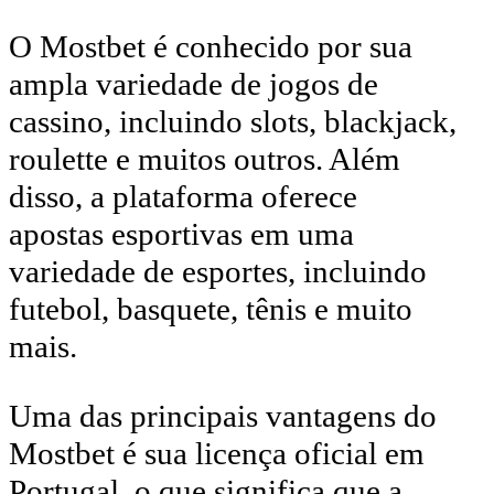
O Mostbet é conhecido por sua
ampla variedade de jogos de
cassino, incluindo slots, blackjack,
roulette e muitos outros. Além
disso, a plataforma oferece
apostas esportivas em uma
variedade de esportes, incluindo
futebol, basquete, tênis e muito
mais.
Uma das principais vantagens do
Mostbet é sua licença oficial em
Portugal, o que significa que a