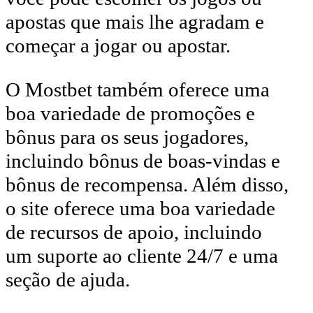
apostas que mais lhe agradam e
começar a jogar ou apostar.
O Mostbet também oferece uma
boa variedade de promoções e
bônus para os seus jogadores,
incluindo bônus de boas-vindas e
bônus de recompensa. Além disso,
o site oferece uma boa variedade
de recursos de apoio, incluindo
um suporte ao cliente 24/7 e uma
seção de ajuda.