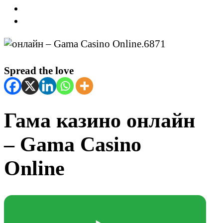
Spread the love
Гама казино онлайн
– Gama Casino
Online