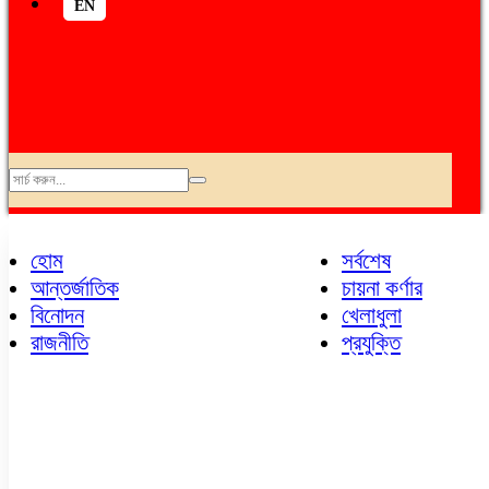
EN
অপরাধ
আন্তর্জাতিক
হোম
সর্বশেষ
এভিয়েশন
আন্তর্জাতিক
চায়না কর্ণার
কৃষি
বিনোদন
খেলাধুলা
ক্যাম্পাস
রাজনীতি
প্রযুক্তি
খেলাধুলা
চায়না কর্ণার
ছবি
জনপ্রিয়
জাতীয়