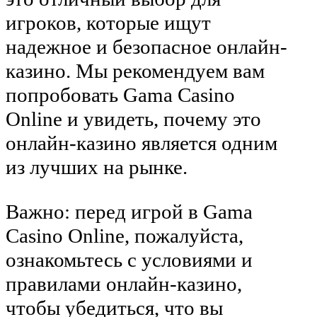
игроков, которые ищут
надежное и безопасное онлайн-
казино. Мы рекомендуем вам
попробовать Gama Casino
Online и увидеть, почему это
онлайн-казино является одним
из лучших на рынке.
Важно: перед игрой в Gama
Casino Online, пожалуйста,
ознакомьтесь с условиями и
правилами онлайн-казино,
чтобы убедиться, что вы