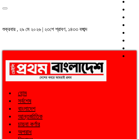
শুক্রবার , ২৯ মে ২০২৬ | ২৩শে শ্রাবণ, ১৪৩৩ বঙ্গাব্দ
হোম
সর্বশেষ
বাংলাদেশ
আন্তর্জাতিক
চায়না কর্ণার
অপরাধ