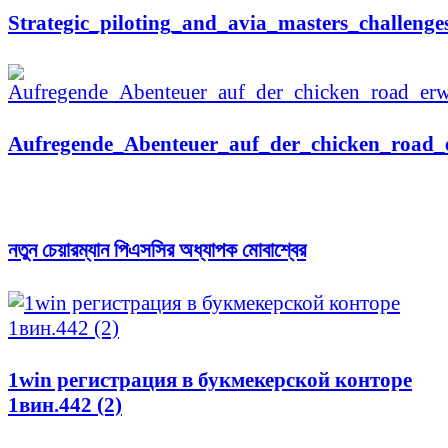
Strategic_piloting_and_avia_masters_challenges
Aufregende_Abenteuer_auf_der_chicken_roa
নতুন চেয়ারম্যান পিএসসির অধ্যাপক মোবাশ্বের
1win регистрация в букмекерской конторе
1вин.442 (2)