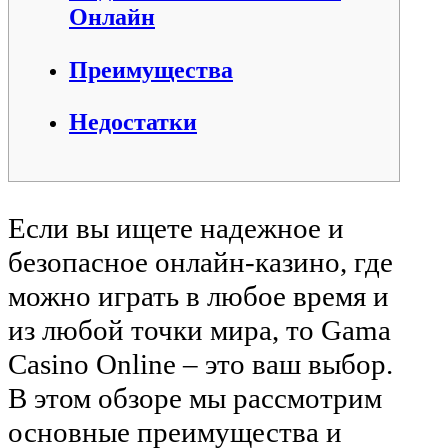
Онлайн
Преимущества
Недостатки
Если вы ищете надежное и
безопасное онлайн-казино, где
можно играть в любое время и
из любой точки мира, то Gama
Casino Online – это ваш выбор.
В этом обзоре мы рассмотрим
основные преимущества и