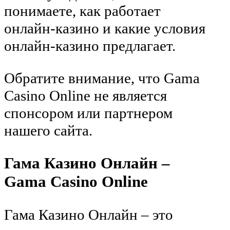
понимаете, как работает
онлайн-казино и какие условия
онлайн-казино предлагает.
Обратите внимание, что Gama
Casino Online не является
спонсором или партнером
нашего сайта.
Гама Казино Онлайн –
Gama Casino Online
Гама Казино Онлайн – это