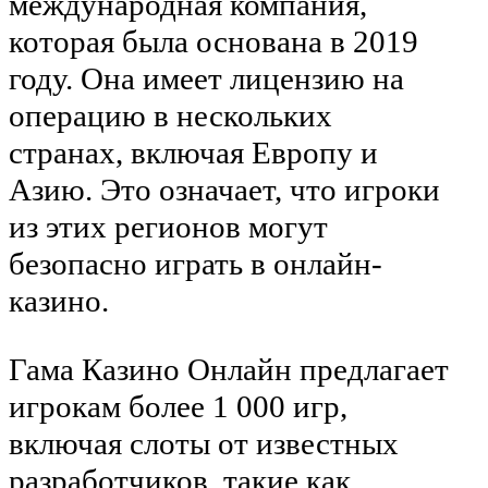
международная компания,
которая была основана в 2019
году. Она имеет лицензию на
операцию в нескольких
странах, включая Европу и
Азию. Это означает, что игроки
из этих регионов могут
безопасно играть в онлайн-
казино.
Гама Казино Онлайн предлагает
игрокам более 1 000 игр,
включая слоты от известных
разработчиков, такие как