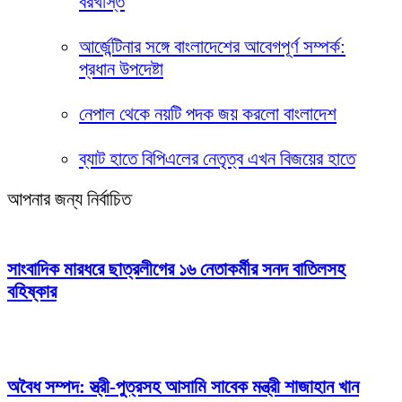
বরখাস্ত
আর্জেন্টিনার সঙ্গে বাংলাদেশের আবেগপূর্ণ সম্পর্ক:
প্রধান উপদেষ্টা
নেপাল থেকে নয়টি পদক জয় করলো বাংলাদেশ
ব্যাট হাতে বিপিএলের নেতৃত্ব এখন বিজয়ের হাতে
আপনার জন্য নির্বাচিত
সাংবাদিক মারধরে ছাত্রলীগের ১৬ নেতাকর্মীর সনদ বাতিলসহ
বহিষ্কার
অবৈধ সম্পদ: স্ত্রী-পুত্রসহ আসামি সাবেক মন্ত্রী শাজাহান খান