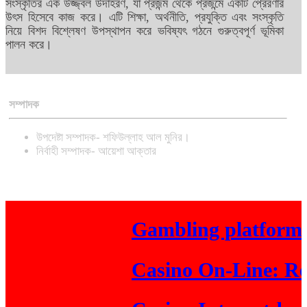
সংস্কৃতির এক উজ্জ্বল উদাহরণ, যা প্রজন্ম থেকে প্রজন্মে একটি প্রেরণার
উৎস হিসেবে কাজ করে। এটি শিক্ষা, অর্থনীতি, প্রযুক্তি এবং সংস্কৃতি
নিয়ে বিশদ বিশ্লেষণ উপস্থাপন করে ভবিষ্যৎ গঠনে গুরুত্বপূর্ণ ভূমিকা
পালন করে।
সম্পাদক
উপদেষ্টা সম্পাদক- শফিউল্লাহ আল মুনির।
নির্বাহী সম্পাদক- আয়েশা আক্তার
Gambling platform Int
Casino On-Line: Reali