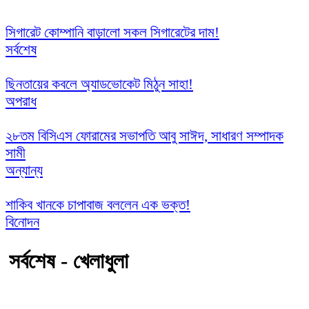
সিগারেট কোম্পানি বাড়ালো সকল সিগারেটের দাম!
সর্বশেষ
ছিনতায়ের কবলে অ্যাডভোকেট মিঠুন সাহা!
অপরাধ
২৮তম বিসিএস ফোরামের সভাপতি আবু সাঈদ, সাধারণ সম্পাদক
সামী
অন্যান্য
শাকিব খানকে চাপাবাজ বললেন এক ভক্ত!
বিনোদন
সর্বশেষ - খেলাধুলা