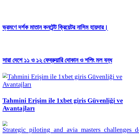
ভ্রমণে দর্শক মাতান কনটেন্ট ক্রিয়েটর নাসিম হায়দার।
সারা দেশে ১১ ও ১২ ফেব্রুয়ারি দোকান ও শপিং মল বন্ধ
Tahmini Erişim ile 1xbet giris Güvenliği ve
Avantajları