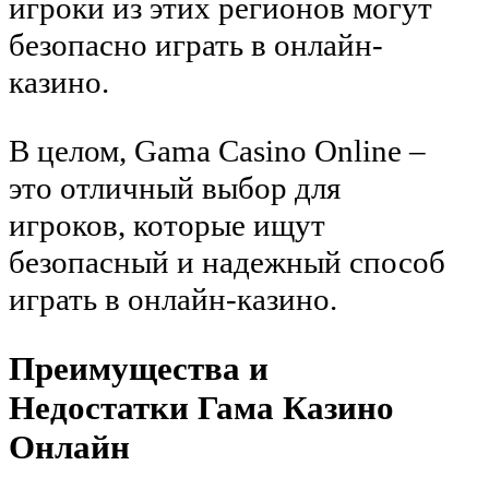
игроки из этих регионов могут
безопасно играть в онлайн-
казино.
В целом, Gama Casino Online –
это отличный выбор для
игроков, которые ищут
безопасный и надежный способ
играть в онлайн-казино.
Преимущества и
Недостатки Гама Казино
Онлайн