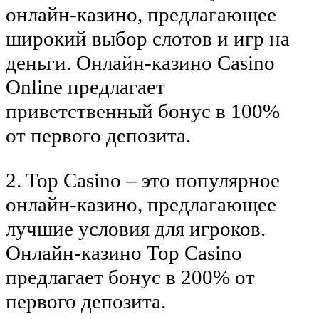
онлайн-казино, предлагающее
широкий выбор слотов и игр на
деньги. Онлайн-казино Casino
Online предлагает
приветственный бонус в 100%
от первого депозита.
2. Top Casino – это популярное
онлайн-казино, предлагающее
лучшие условия для игроков.
Онлайн-казино Top Casino
предлагает бонус в 200% от
первого депозита.