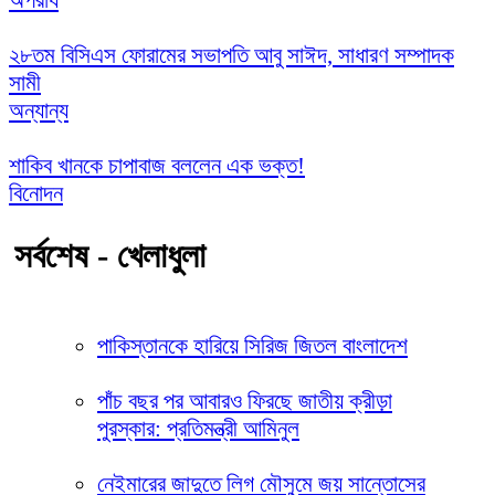
২৮তম বিসিএস ফোরামের সভাপতি আবু সাঈদ, সাধারণ সম্পাদক
সামী
অন্যান্য
শাকিব খানকে চাপাবাজ বললেন এক ভক্ত!
বিনোদন
সর্বশেষ - খেলাধুলা
পাকিস্তানকে হারিয়ে সিরিজ জিতল বাংলাদেশ
পাঁচ বছর পর আবারও ফিরছে জাতীয় ক্রীড়া
পুরস্কার: প্রতিমন্ত্রী আমিনুল
নেইমারের জাদুতে লিগ মৌসুমে জয় সান্তোসের