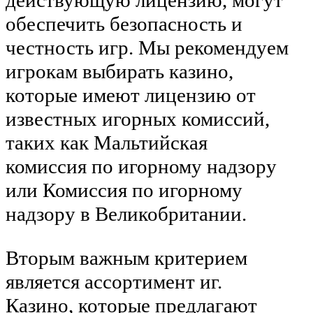
действующую лицензию, могут
обеспечить безопасность и
честность игр. Мы рекомендуем
игрокам выбирать казино,
которые имеют лицензию от
известных игорных комиссий,
таких как Мальтийская
комиссия по игорному надзору
или Комиссия по игорному
надзору в Великобритании.
Вторым важным критерием
является ассортимент иг.
Казино, которые предлагают