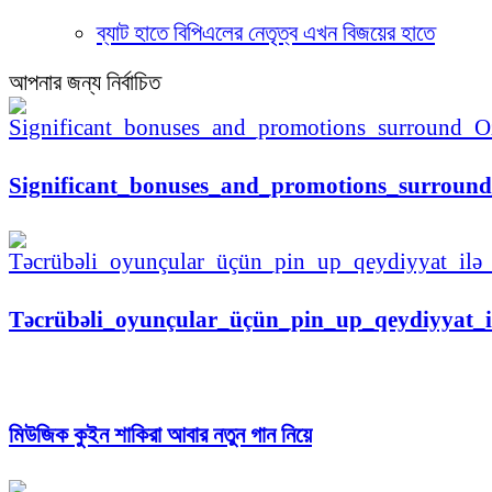
ব্যাট হাতে বিপিএলের নেতৃত্ব এখন বিজয়ের হাতে
আপনার জন্য নির্বাচিত
Significant_bonuses_and_promotions_surroun
Təcrübəli_oyunçular_üçün_pin_up_qeydiyyat_i
মিউজিক কুইন শাকিরা আবার নতুন গান নিয়ে