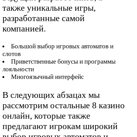
также уникальные игры,
разработанные самой
компанией.
Большой выбор игровых автоматов и
слотов
Приветственные бонусы и программы
лояльности
Многоязычный интерфейс
В следующих абзацах мы
рассмотрим остальные 8 казино
онлайн, которые также
предлагают игрокам широкий
выбор игровых автоматов и