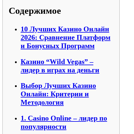
Содержимое
10 Лучших Казино Онлайн
2026: Сравнение Платформ
и Бонусных Программ
Казино “Wild Vegas” –
лидер в играх на деньги
Выбор Лучших Казино
Онлайн: Критерии и
Методология
1. Casino Online – лидер по
популярности