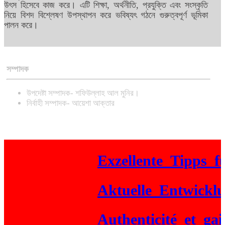
উৎস হিসেবে কাজ করে। এটি শিক্ষা, অর্থনীতি, প্রযুক্তি এবং সংস্কৃতি
নিয়ে বিশদ বিশ্লেষণ উপস্থাপন করে ভবিষ্যৎ গঠনে গুরুত্বপূর্ণ ভূমিকা
পালন করে।
সম্পাদক
উপদেষ্টা সম্পাদক- শফিউল্লাহ আল মুনির।
নির্বাহী সম্পাদক- আয়েশা আক্তার
Exzellente_Tipps_für_
Aktuelle_Entwicklung
Authenticité_et_gains