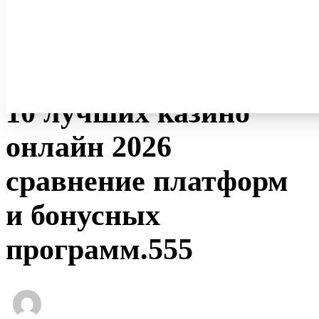
নারী ও শিশু
প্রবাস
প্রযুক্তি
/
অন্যান্য
10 лучших казино
онлайн 2026
сравнение платформ
и бонусных
программ.555