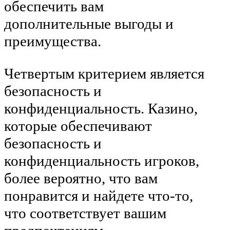
обеспечить вам
дополнительные выгоды и
преимущества.
Четвертым критерием является
безопасность и
конфиденциальность. Казино,
которые обеспечивают
безопасность и
конфиденциальность игроков,
более вероятно, что вам
понравится и найдете что-то,
что соответствует вашим