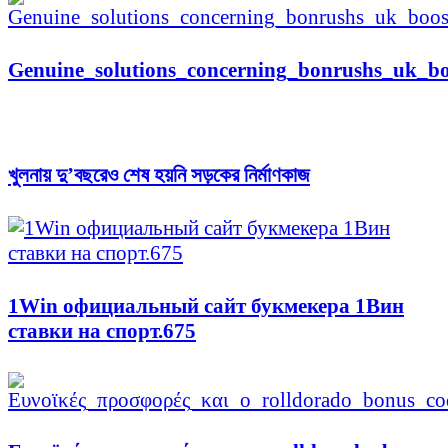
Genuine_solutions_concerning_bonrushs_uk_boo
খুলনায় দু’বছরেও শেষ হয়নি সড়কের নির্মাণকাজ
1Win официальный сайт букмекера 1Вин
ставки на спорт.675