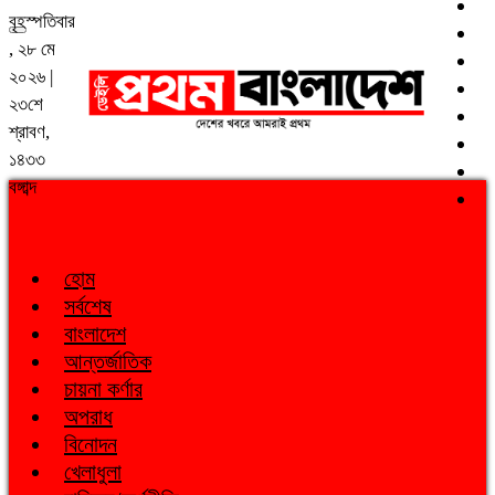
বৃহস্পতিবার
, ২৮ মে
২০২৬ |
২৩শে
শ্রাবণ,
১৪৩৩
বঙ্গাব্দ
হোম
সর্বশেষ
বাংলাদেশ
আন্তর্জাতিক
চায়না কর্ণার
অপরাধ
বিনোদন
খেলাধুলা