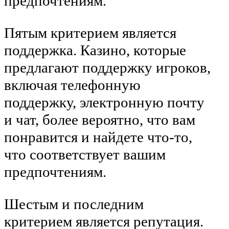
предпочтениям.
Пятым критерием является
поддержка. Казино, которые
предлагают поддержку игроков,
включая телефонную
поддержку, электронную почту
и чат, более вероятно, что вам
понравится и найдете что-то,
что соответствует вашим
предпочтениям.
Шестым и последним
критерием является репутация.