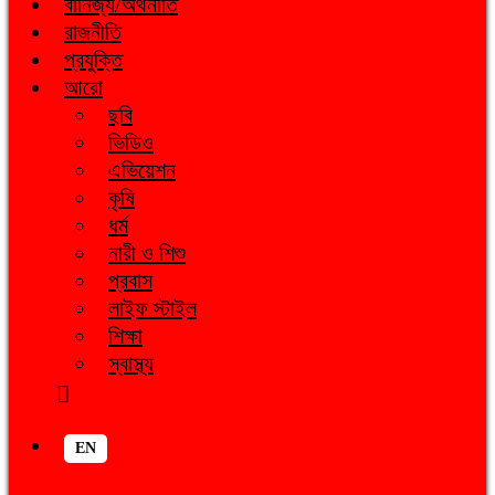
বানিজ্য/অর্থনীতি
রাজনীতি
প্রযুক্তি
আরো
ছবি
ভিডিও
এভিয়েশন
কৃষি
ধর্ম
নারী ও শিশু
প্রবাস
লাইফ স্টাইল
শিক্ষা
স্বাস্থ্য
EN