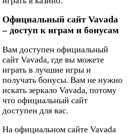
играть в казино.
Официальный сайт Vavada
– доступ к играм и бонусам
Вам доступен официальный
сайт Vavada, где вы можете
играть в лучшие игры и
получать бонусы. Вам не нужно
искать зеркало Vavada, потому
что официальный сайт
доступен для вас.
На официальном сайте Vavada