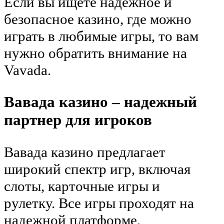
Если вы ищете надежное и
безопасное казино, где можно
играть в любимые игры, то вам
нужно обратить внимание на
Vavada.
Вавада казино – надежный
партнер для игроков
Вавада казино предлагает
широкий спектр игр, включая
слоты, карточные игры и
рулетку. Все игры проходят на
надежной платформе,