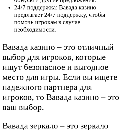
бонусы и другие предложения.
24/7 поддержка: Вавада казино
предлагает 24/7 поддержку, чтобы
помочь игрокам в случае
необходимости.
Вавада казино – это отличный
выбор для игроков, которые
ищут безопасное и выгодное
место для игры. Если вы ищете
надежного партнера для
игроков, то Вавада казино – это
ваш выбор.
Вавада зеркало – это зеркало