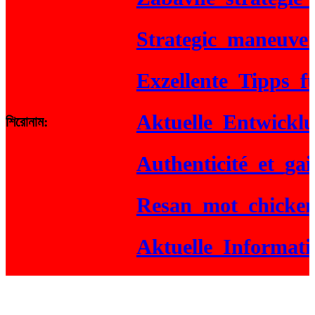
Strategic_maneuvering
Exzellente_Tipps_für_
Aktuelle_Entwicklung
শিরোনাম:
Authenticité_et_gains
Resan_mot_chickenroa
Aktuelle_Information