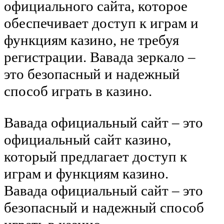
официального сайта, которое
обеспечивает доступ к играм и
функциям казино, не требуя
регистрации. Вавада зеркало –
это безопасный и надежный
способ играть в казино.
Вавада официальный сайт – это
официальный сайт казино,
который предлагает доступ к
играм и функциям казино.
Вавада официальный сайт – это
безопасный и надежный способ