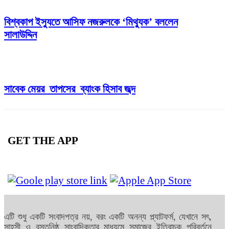
বিশ্বকাপ ইস্যুতে আসিফ নজরুলকে ‘মিথ্যুক’ বললেন
সালাউদ্দিন
সাবেক মেয়র তাপসের ব্যাংক হিসাব জব্দ
GET THE APP
এটি শুধু একটি সংবাদপত্র নয়, বরং একটি অনন্য প্ল্যাটফর্ম, যেখানে সৎ,
সাহসী ও বস্তুনিষ্ঠ সাংবাদিকতার মাধ্যমে সমাজের ইতিবাচক পরিবর্তনে