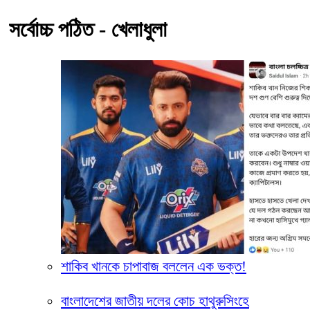
সর্বোচ্চ পঠিত - খেলাধুলা
শাকিব খানকে চাপাবাজ বললেন এক ভক্ত!
বাংলাদেশের জাতীয় দলের কোচ হাথুরুসিংহে