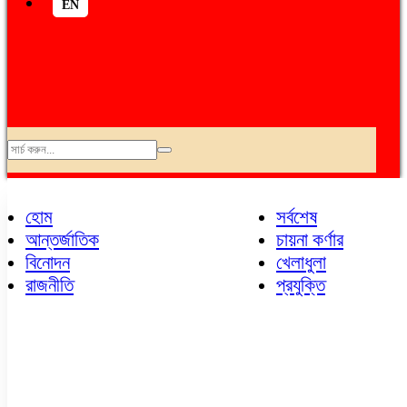
EN
অপরাধ
আন্তর্জাতিক
হোম
সর্বশেষ
এভিয়েশন
আন্তর্জাতিক
চায়না কর্ণার
কৃষি
বিনোদন
খেলাধুলা
ক্যাম্পাস
রাজনীতি
প্রযুক্তি
খেলাধুলা
চায়না কর্ণার
ছবি
জনপ্রিয়
জাতীয়