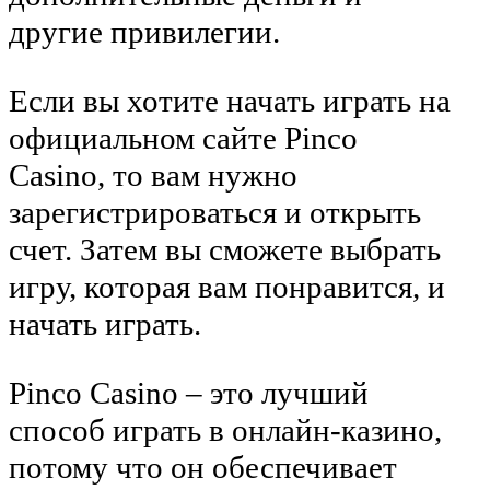
другие привилегии.
Если вы хотите начать играть на
официальном сайте Pinco
Casino, то вам нужно
зарегистрироваться и открыть
счет. Затем вы сможете выбрать
игру, которая вам понравится, и
начать играть.
Pinco Casino – это лучший
способ играть в онлайн-казино,
потому что он обеспечивает