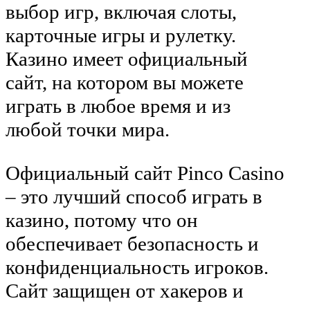
выбор игр, включая слоты,
карточные игры и рулетку.
Казино имеет официальный
сайт, на котором вы можете
играть в любое время и из
любой точки мира.
Официальный сайт Pinco Casino
– это лучший способ играть в
казино, потому что он
обеспечивает безопасность и
конфиденциальность игроков.
Сайт защищен от хакеров и