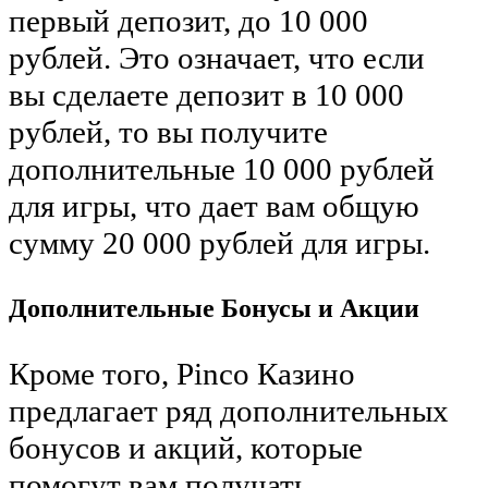
первый депозит, до 10 000
рублей. Это означает, что если
вы сделаете депозит в 10 000
рублей, то вы получите
дополнительные 10 000 рублей
для игры, что дает вам общую
сумму 20 000 рублей для игры.
Дополнительные Бонусы и Акции
Кроме того, Pinco Казино
предлагает ряд дополнительных
бонусов и акций, которые
помогут вам получать