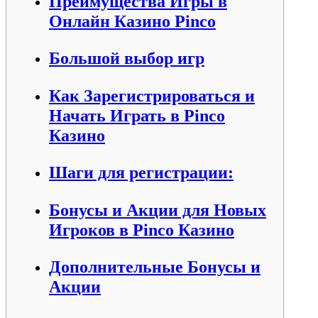
Преимущества Игры в
Онлайн Казино Pinco
Большой выбор игр
Как Зарегистрироваться и
Начать Играть в Pinco
Казино
Шаги для регистрации:
Бонусы и Акции для Новых
Игроков в Pinco Казино
Дополнительные Бонусы и
Акции