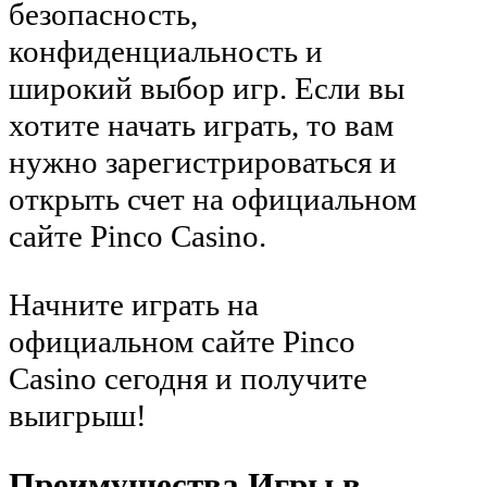
безопасность,
конфиденциальность и
широкий выбор игр. Если вы
хотите начать играть, то вам
нужно зарегистрироваться и
открыть счет на официальном
сайте Pinco Casino.
Начните играть на
официальном сайте Pinco
Casino сегодня и получите
выигрыш!
Преимущества Игры в