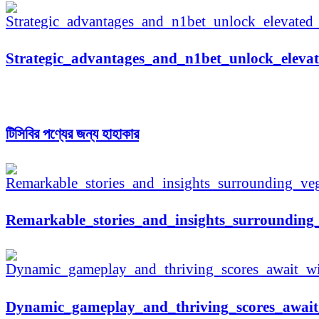
Strategic_advantages_and_n1bet_unlock_elevat
টিসিবির পণ্যের জন্য হাহাকার
Remarkable_stories_and_insights_surrounding
Dynamic_gameplay_and_thriving_scores_await