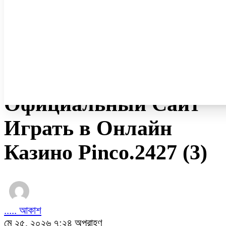
ডেঙ্গু
ধর্ম
নারী ও শিশু
প্রবাস
প্রযুক্তি
/
অন্যান্য
Официальный Сайт
Играть в Онлайн
Казино Pinco.2427 (3)
..... আকাশ
মে ২৫, ২০২৬ ৭:২৪ অপরাহ্ণ