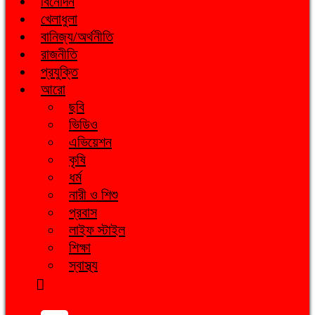
বিনোদন
খেলাধুলা
বানিজ্য/অর্থনীতি
রাজনীতি
প্রযুক্তি
আরো
ছবি
ভিডিও
এভিয়েশন
কৃষি
ধর্ম
নারী ও শিশু
প্রবাস
লাইফ স্টাইল
শিক্ষা
স্বাস্থ্য