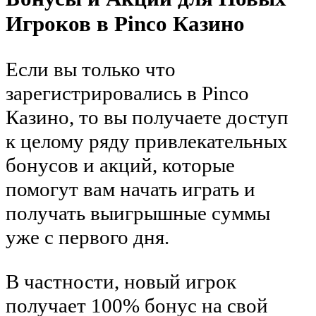
Игроков в Pinco Казино
Если вы только что
зарегистрировались в Pinco
Казино, то вы получаете доступ
к целому ряду привлекательных
бонусов и акций, которые
помогут вам начать играть и
получать выигрышные суммы
уже с первого дня.
В частности, новый игрок
получает 100% бонус на свой