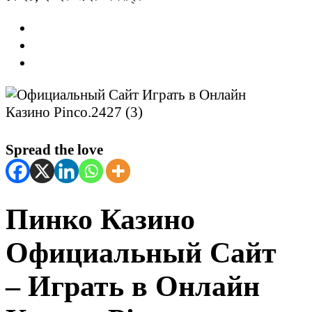
Spread the love
Пинко Казино
Официальный Сайт
– Играть в Онлайн