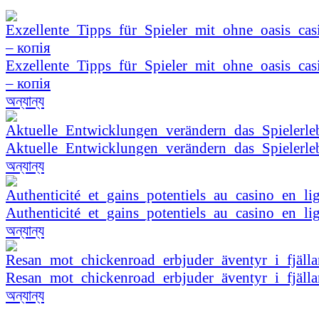
Exzellente_Tipps_für_Spieler_mit_ohne_oasis_cas
– копія
অন্যান্য
Aktuelle_Entwicklungen_verändern_das_Spielerle
অন্যান্য
Authenticité_et_gains_potentiels_au_casino_en_li
অন্যান্য
Resan_mot_chickenroad_erbjuder_äventyr_i_fjäl
অন্যান্য