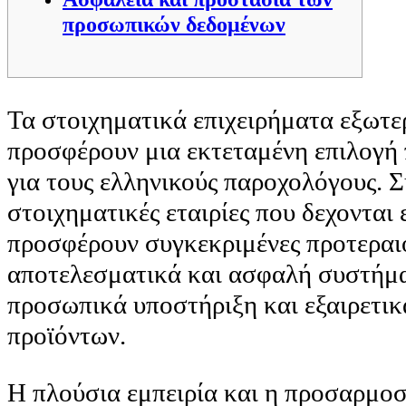
προσωπικών δεδομένων
Τα στοιχηματικά επιχειρήματα εξωτε
προσφέρουν μια εκτεταμένη επιλογή
για τους ελληνικούς παροχολόγους. Σ
στοιχηματικές εταιρίες που δεχονται
προσφέρουν συγκεκριμένες προτεραιό
αποτελεσματικά και ασφαλή συστήμ
προσωπικά υποστήριξη και εξαιρετικά
προϊόντων.
Η πλούσια εμπειρία και η προσαρμο