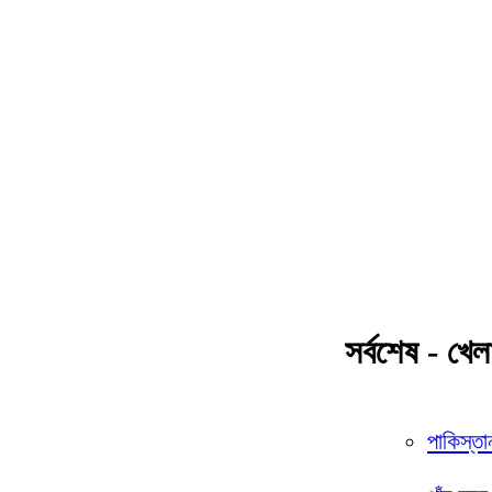
সর্বশেষ - খেল
পাকিস্তা