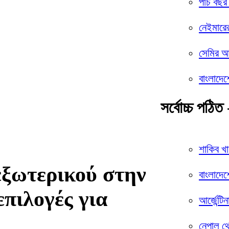
পাঁচ বছর
নেইমারে
সেমির আশ
বাংলাদেশ
সর্বোচ্চ পঠিত 
শাকিব খ
εξωτερικού στην
বাংলাদেশ
πιλογές για
আর্জেন্টি
নেপাল থ