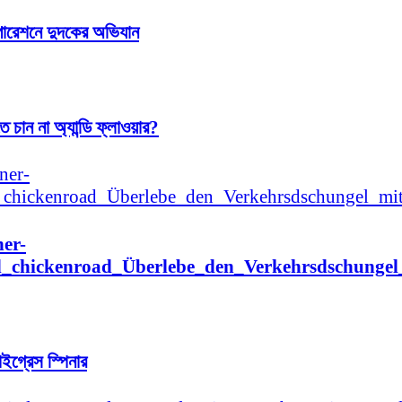
োরেশনে দুদকের অভিযান
চান না অ্যান্ডি ফ্লাওয়ার?
er-
_chickenroad_Überlebe_den_Verkehrsdschunge
টাইগ্রেস স্পিনার