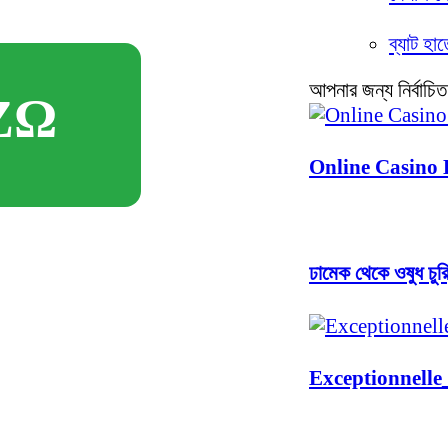
ব্যাট হা
আপনার জন্য নির্বাচিত
ΖΩ
Online Casino 
ঢামেক থেকে ওষুধ চু
Exceptionnelle