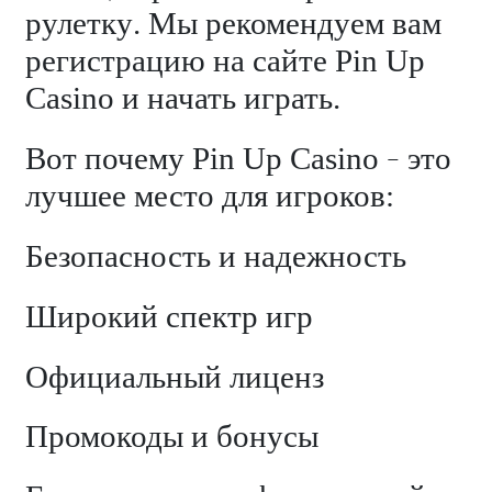
рулетку. Мы рекомендуем вам
регистрацию на сайте Pin Up
Casino и начать играть.
Вот почему Pin Up Casino – это
лучшее место для игроков:
Безопасность и надежность
Широкий спектр игр
Официальный лиценз
Промокоды и бонусы