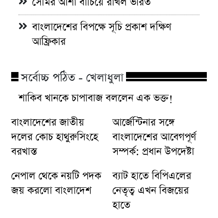
সেমির আশা বাঁচিয়ে রাখল ভারত
বাংলাদেশের বিপক্ষে সূচি প্রকাশ দক্ষিণ
আফ্রিকার
সর্বোচ্চ পঠিত - খেলাধুলা
শাকিব খানকে চাপাবাজ বললেন এক ভক্ত!
বাংলাদেশের জাতীয়
আর্জেন্টিনার সঙ্গে
দলের কোচ হাথুরুসিংহে
বাংলাদেশের আবেগপূর্ণ
বরখাস্ত
সম্পর্ক: প্রধান উপদেষ্টা
নেপাল থেকে নয়টি পদক
ব্যাট হাতে বিপিএলের
জয় করলো বাংলাদেশ
নেতৃত্ব এখন বিজয়ের
হাতে