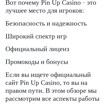
Вот почему Pin Up Casino – это
лучшее место для игроков:
Безопасность и надежность
Широкий спектр игр
Официальный лиценз
Промокоды и бонусы
Если вы ищете официальный
сайт Pin Up Casino, то вы на
правом пути. В этом обзоре мы
рассмотрим все аспекты работы