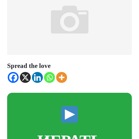
Spread the love