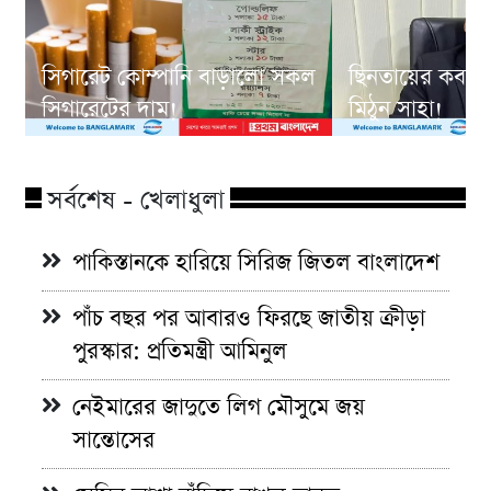
সিগারেট কোম্পানি বাড়ালো সকল
ছিনতায়ের কবলে
সিগারেটের দাম!
মিঠুন সাহা!
সর্বশেষ - খেলাধুলা
পাকিস্তানকে হারিয়ে সিরিজ জিতল বাংলাদেশ
পাঁচ বছর পর আবারও ফিরছে জাতীয় ক্রীড়া
পুরস্কার: প্রতিমন্ত্রী আমিনুল
নেইমারের জাদুতে লিগ মৌসুমে জয়
সান্তোসের