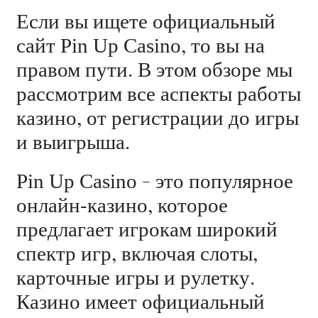
Если вы ищете официальный
сайт Pin Up Casino, то вы на
правом пути. В этом обзоре мы
рассмотрим все аспекты работы
казино, от регистрации до игры
и выигрыша.
Pin Up Casino – это популярное
онлайн-казино, которое
предлагает игрокам широкий
спектр игр, включая слоты,
карточные игры и рулетку.
Казино имеет официальный