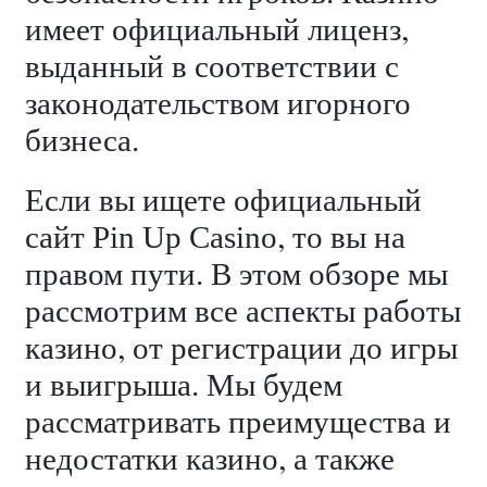
имеет официальный лиценз,
выданный в соответствии с
законодательством игорного
бизнеса.
Если вы ищете официальный
сайт Pin Up Casino, то вы на
правом пути. В этом обзоре мы
рассмотрим все аспекты работы
казино, от регистрации до игры
и выигрыша. Мы будем
рассматривать преимущества и
недостатки казино, а также