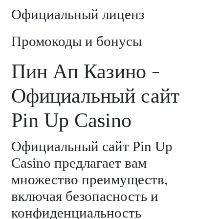
Официальный лиценз
Промокоды и бонусы
Пин Ап Казино –
Официальный сайт
Pin Up Casino
Официальный сайт Pin Up
Casino предлагает вам
множество преимуществ,
включая безопасность и
конфиденциальность