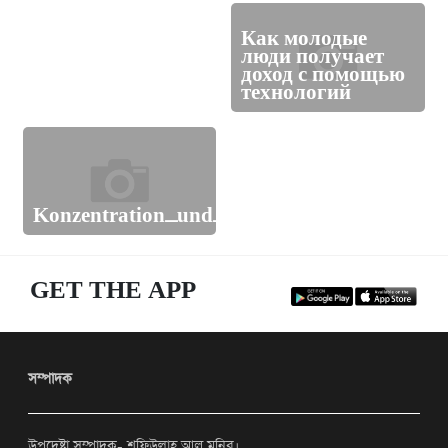
Как молодые
люди получает
স্থানীয় নয়, আগে জাতীয়
доход с помощью
নির্বাচন চাই : আযম খান
технологий
অর্থের জন্য চিকিৎসা
পাচ্ছেন না গুলিবিদ্ধ দুই
Konzentration_und_schnelle_Reflexe_bei_
কলেজশিক্ষার্থী
GET THE APP
সম্পাদক
উপদেষ্টা সম্পাদক- শফিউল্লাহ আল মুনির।