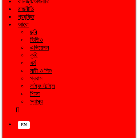
বানিজ্য/অর্থনীতি
রাজনীতি
প্রযুক্তি
আরো
ছবি
ভিডিও
এভিয়েশন
কৃষি
ধর্ম
নারী ও শিশু
প্রবাস
লাইফ স্টাইল
শিক্ষা
স্বাস্থ্য
EN