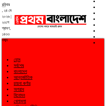
রবিবার
, ২৪ মে
২০২৬ |
২৩শে
শ্রাবণ,
১৪৩৩
বঙ্গাব্দ
হোম
সর্বশেষ
বাংলাদেশ
আন্তর্জাতিক
চায়না কর্ণার
অপরাধ
বিনোদন
খেলাধুলা