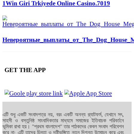
1Win Giri Trkiyede Online Casino.7019
Невероятные_выплаты_от_The_Dog_House_M
GET THE APP
এটি শুধু একটি সংবাদপত্র নয়, বরং একটি অনন্য প্ল্যাটফর্ম, যেখানে সৎ,
সাহসী ও বস্তুনিষ্ঠ সাংবাদিকতার মাধ্যমে সমাজের ইতিবাচক পরিবর্তনে
ভূমিকা রাখা হয়। "প্রথম বাংলাদেশ" তার পাঠকদের কেবল সংবাদ পরিবেশন
করে না; এটি তাদের চিন্তা ও দৃষ্টিভঙ্গিতে নতুন দিগন্ত উন্মোচন করে এবং