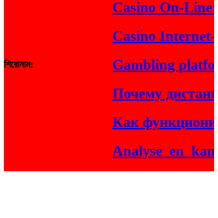
Casino On-Line: Re
Casino Internet-bas
Gambling platform 
শিরোনাম:
Почему дистанцио
Как функциониру
Analyse_en_kansen