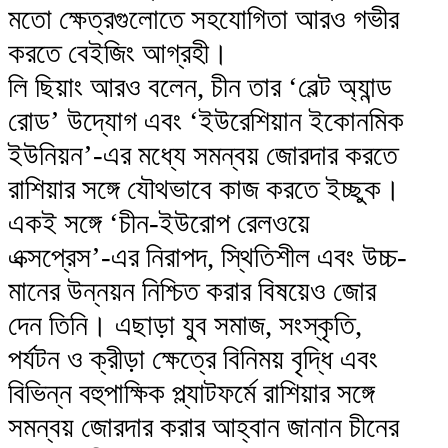
মতো ক্ষেত্রগুলোতে সহযোগিতা আরও গভীর
করতে বেইজিং আগ্রহী।
লি ছিয়াং আরও বলেন, চীন তার ‘বেল্ট অ্যান্ড
রোড’ উদ্যোগ এবং ‘ইউরেশিয়ান ইকোনমিক
ইউনিয়ন’-এর মধ্যে সমন্বয় জোরদার করতে
রাশিয়ার সঙ্গে যৌথভাবে কাজ করতে ইচ্ছুক।
একই সঙ্গে ‘চীন-ইউরোপ রেলওয়ে
এক্সপ্রেস’-এর নিরাপদ, স্থিতিশীল এবং উচ্চ-
মানের উন্নয়ন নিশ্চিত করার বিষয়েও জোর
দেন তিনি। এছাড়া যুব সমাজ, সংস্কৃতি,
পর্যটন ও ক্রীড়া ক্ষেত্রে বিনিময় বৃদ্ধি এবং
বিভিন্ন বহুপাক্ষিক প্ল্যাটফর্মে রাশিয়ার সঙ্গে
সমন্বয় জোরদার করার আহ্বান জানান চীনের