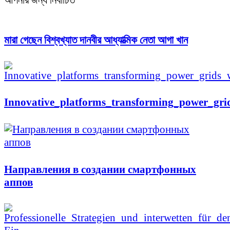
আপনার জন্য নির্বাচিত
মারা গেছেন বিশ্বখ্যাত দানবীর আধ্যাত্মিক নেতা আগা খান
Innovative_platforms_transforming_power_gri
Направления в создании смартфонных
аппов