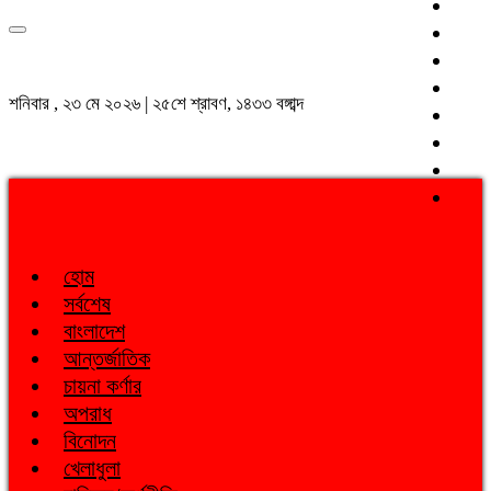
শনিবার , ২৩ মে ২০২৬ | ২৫শে শ্রাবণ, ১৪৩৩ বঙ্গাব্দ
হোম
সর্বশেষ
বাংলাদেশ
আন্তর্জাতিক
চায়না কর্ণার
অপরাধ
বিনোদন
খেলাধুলা