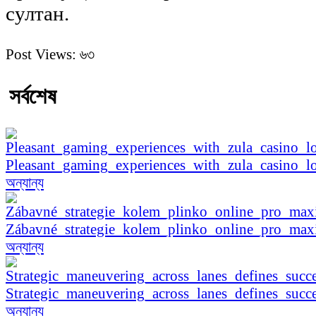
султан.
Post Views:
৬৩
সর্বশেষ
Pleasant_gaming_experiences_with_zula_casino_lo
অন্যান্য
Zábavné_strategie_kolem_plinko_online_pro_ma
অন্যান্য
Strategic_maneuvering_across_lanes_defines_succe
অন্যান্য