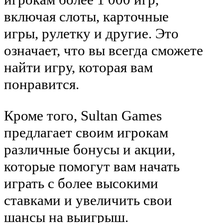
включая слоты, карточные
игры, рулетку и другие. Это
означает, что вы всегда сможете
найти игру, которая вам
понравится.
Кроме того, Sultan Games
предлагает своим игрокам
различные бонусы и акции,
которые помогут вам начать
играть с более высокими
ставками и увеличить свои
шансы на выигрыш.