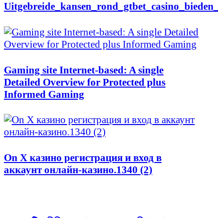
Uitgebreide_kansen_rond_gtbet_casino_bieden_
Gaming site Internet-based: A single
Detailed Overview for Protected plus
Informed Gaming
On X казино регистрация и вход в
аккаунт онлайн-казино.1340 (2)