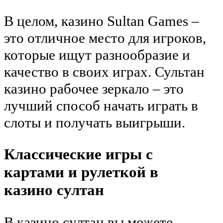
В целом, казино Sultan Games –
это отличное место для игроков,
которые ищут разнообразие и
качество в своих играх. Сультан
казино рабочее зеркало – это
лучший способ начать играть в
слоты и получать выигрыши.
Классические игры с
картами и рулеткой в
казино султан
В казино султан вы можете