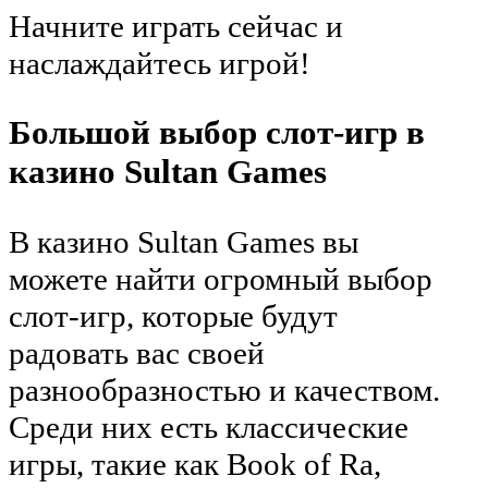
Начните играть сейчас и
наслаждайтесь игрой!
Большой выбор слот-игр в
казино Sultan Games
В казино Sultan Games вы
можете найти огромный выбор
слот-игр, которые будут
радовать вас своей
разнообразностью и качеством.
Среди них есть классические
игры, такие как Book of Ra,