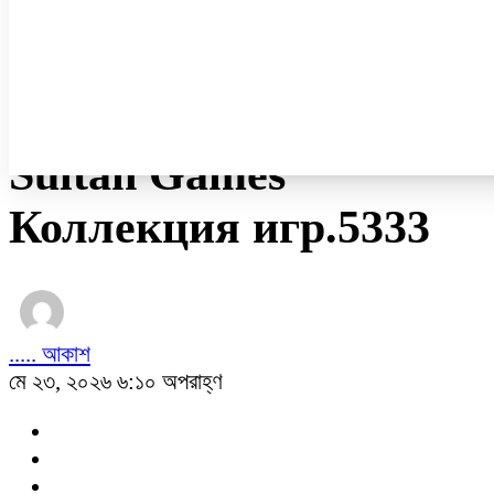
নারী ও শিশু
প্রবাস
প্রযুক্তি
/
অন্যান্য
Sultan Games
Коллекция игр.5333
..... আকাশ
মে ২৩, ২০২৬ ৬:১০ অপরাহ্ণ