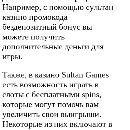
Например, с помощью сультан
казино промокода
бездепозитный бонус вы
можете получить
дополнительные деньги для
игры.
Также, в казино Sultan Games
есть возможность играть в
слоты с бесплатными spins,
которые могут помочь вам
увеличить свои выигрыши.
Некоторые из них включают в