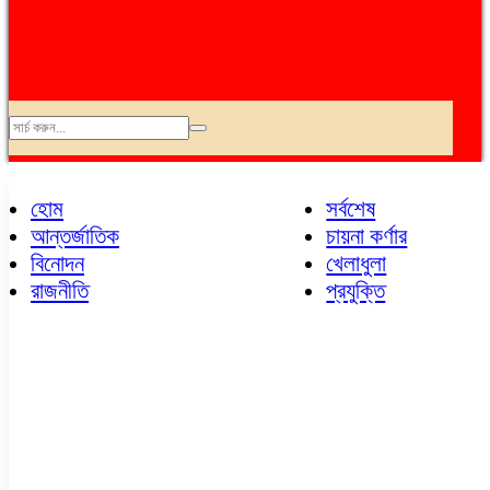
অপরাধ
আন্তর্জাতিক
হোম
সর্বশেষ
এভিয়েশন
আন্তর্জাতিক
চায়না কর্ণার
কৃষি
বিনোদন
খেলাধুলা
ক্যাম্পাস
রাজনীতি
প্রযুক্তি
খেলাধুলা
চায়না কর্ণার
ছবি
জনপ্রিয়
জাতীয়
ডেঙ্গু
ধর্ম