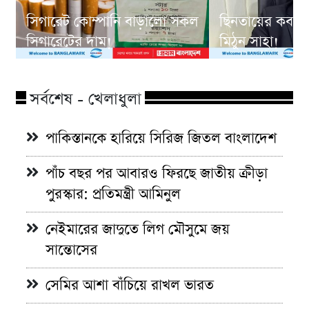
সিগারেট কোম্পানি বাড়ালো সকল
ছিনতায়ের কবলে
সিগারেটের দাম!
মিঠুন সাহা!
সর্বশেষ - খেলাধুলা
পাকিস্তানকে হারিয়ে সিরিজ জিতল বাংলাদেশ
পাঁচ বছর পর আবারও ফিরছে জাতীয় ক্রীড়া
পুরস্কার: প্রতিমন্ত্রী আমিনুল
নেইমারের জাদুতে লিগ মৌসুমে জয়
সান্তোসের
সেমির আশা বাঁচিয়ে রাখল ভারত