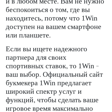
и в любом месте. Вам не нужно
беспокоиться о том, где вы
находитесь, потому что 1Win
доступен на вашем смартфоне
или планшете.
Если вы ищете надежного
партнера для своих
спортивных ставок, то 1Win –
ваш выбор. Официальный сайт
букмекера 1Win предлагает
широкий спектр услуг и
функций, чтобы сделать ваше
игровое время максимально