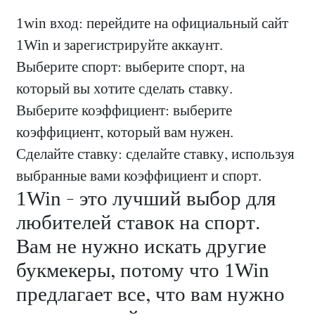
1win вход: перейдите на официальный сайт
1Win и зарегистрируйте аккаунт.
Выберите спорт: выберите спорт, на
который вы хотите сделать ставку.
Выберите коэффициент: выберите
коэффициент, который вам нужен.
Сделайте ставку: сделайте ставку, используя
выбранные вами коэффициент и спорт.
1Win – это лучший выбор для
любителей ставок на спорт.
Вам не нужно искать другие
букмекеры, потому что 1Win
предлагает все, что вам нужно