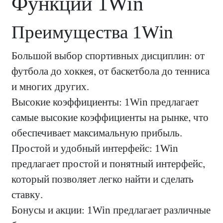
Функции 1Win
Преимущества 1Win
Большой выбор спортивных дисциплин: от
футбола до хоккея, от баскетбола до тенниса
и многих других.
Высокие коэффициенты: 1Win предлагает
самые высокие коэффициенты на рынке, что
обеспечивает максимальную прибыль.
Простой и удобный интерфейс: 1Win
предлагает простой и понятный интерфейс,
который позволяет легко найти и сделать
ставку.
Бонусы и акции: 1Win предлагает различные