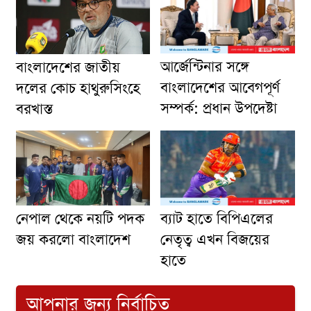
আর্জেন্টিনার সঙ্গে
বাংলাদেশের জাতীয়
বাংলাদেশের আবেগপূর্ণ
দলের কোচ হাথুরুসিংহে
সম্পর্ক: প্রধান উপদেষ্টা
বরখাস্ত
ব্যাট হাতে বিপিএলের
নেপাল থেকে নয়টি পদক
নেতৃত্ব এখন বিজয়ের
জয় করলো বাংলাদেশ
হাতে
আপনার জন্য নির্বাচিত