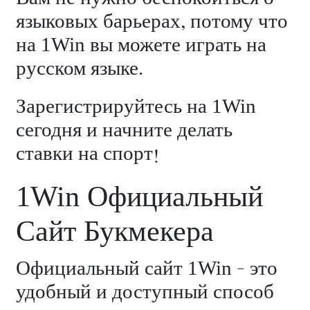
языковых барьерах, потому что
на 1Win вы можете играть на
русском языке.
Зарегистрируйтесь на 1Win
сегодня и начните делать
ставки на спорт!
1Win Официальный
Сайт Букмекера
Официальный сайт 1Win – это
удобный и доступный способ