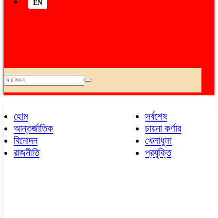
EN
অপরাধ
আন্তর্জাতিক
হোম
সর্বশেষ
এভিয়েশন
আন্তর্জাতিক
চায়না কর্ণার
কৃষি
বিনোদন
খেলাধুলা
ক্যাম্পাস
রাজনীতি
প্রযুক্তি
খেলাধুলা
চায়না কর্ণার
ছবি
জনপ্রিয়
জাতীয়