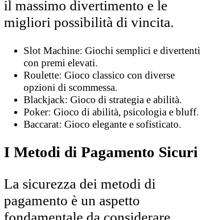
il massimo divertimento e le
migliori possibilità di vincita.
Slot Machine: Giochi semplici e divertenti
con premi elevati.
Roulette: Gioco classico con diverse
opzioni di scommessa.
Blackjack: Gioco di strategia e abilità.
Poker: Gioco di abilità, psicologia e bluff.
Baccarat: Gioco elegante e sofisticato.
I Metodi di Pagamento Sicuri
La sicurezza dei metodi di
pagamento è un aspetto
fondamentale da considerare