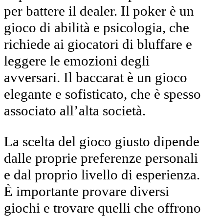
per battere il dealer. Il poker è un
gioco di abilità e psicologia, che
richiede ai giocatori di bluffare e
leggere le emozioni degli
avversari. Il baccarat è un gioco
elegante e sofisticato, che è spesso
associato all’alta società.
La scelta del gioco giusto dipende
dalle proprie preferenze personali
e dal proprio livello di esperienza.
È importante provare diversi
giochi e trovare quelli che offrono