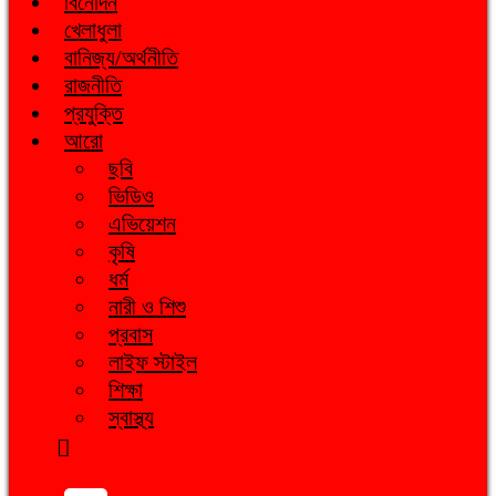
বিনোদন
খেলাধুলা
বানিজ্য/অর্থনীতি
রাজনীতি
প্রযুক্তি
আরো
ছবি
ভিডিও
এভিয়েশন
কৃষি
ধর্ম
নারী ও শিশু
প্রবাস
লাইফ স্টাইল
শিক্ষা
স্বাস্থ্য