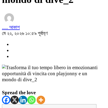
..... আকাশ
মে ২২, ২০২৬ ১০:৫৯ পূর্বাহ্ণ
Spread the love