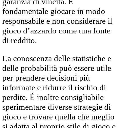
garanzia di vincita. È
fondamentale giocare in modo
responsabile e non considerare il
gioco d’azzardo come una fonte
di reddito.
La conoscenza delle statistiche e
delle probabilità può essere utile
per prendere decisioni più
informate e ridurre il rischio di
perdite. È inoltre consigliabile
sperimentare diverse strategie di
gioco e trovare quella che meglio
si adatta al proprio stile di gioco e