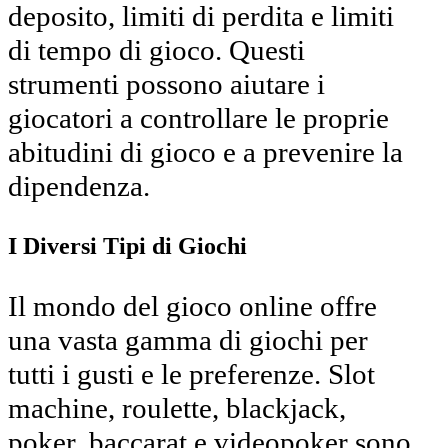
deposito, limiti di perdita e limiti
di tempo di gioco. Questi
strumenti possono aiutare i
giocatori a controllare le proprie
abitudini di gioco e a prevenire la
dipendenza.
I Diversi Tipi di Giochi
Il mondo del gioco online offre
una vasta gamma di giochi per
tutti i gusti e le preferenze. Slot
machine, roulette, blackjack,
poker, baccarat e videopoker sono