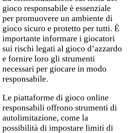
gioco responsabile è essenziale
per promuovere un ambiente di
gioco sicuro e protetto per tutti. È
importante informare i giocatori
sui rischi legati al gioco d’azzardo
e fornire loro gli strumenti
necessari per giocare in modo
responsabile.
Le piattaforme di gioco online
responsabili offrono strumenti di
autolimitazione, come la
possibilità di impostare limiti di