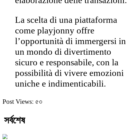
elaborazione delle transazioni.
La scelta di una piattaforma
come playjonny offre
l’opportunità di immergersi in
un mondo di divertimento
sicuro e responsabile, con la
possibilità di vivere emozioni
uniche e indimenticabili.
Post Views:
৫৩
সর্বশেষ