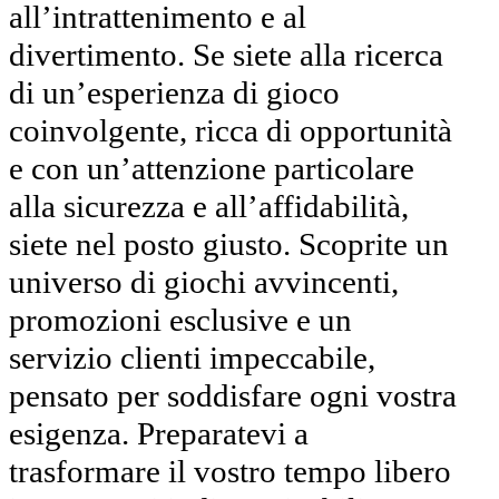
all’intrattenimento e al
divertimento. Se siete alla ricerca
di un’esperienza di gioco
coinvolgente, ricca di opportunità
e con un’attenzione particolare
alla sicurezza e all’affidabilità,
siete nel posto giusto. Scoprite un
universo di giochi avvincenti,
promozioni esclusive e un
servizio clienti impeccabile,
pensato per soddisfare ogni vostra
esigenza. Preparatevi a
trasformare il vostro tempo libero