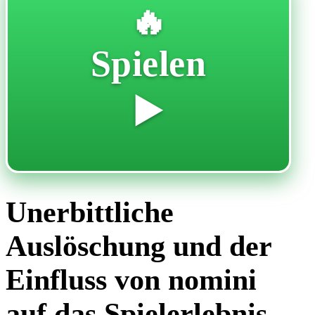
🔥
Spielen
▶️
Unerbittliche
Auslöschung und der
Einfluss von nomini
auf das Spielerlebnis