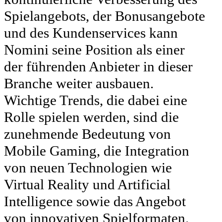
Spielangebots, der Bonusangebote
und des Kundenservices kann
Nomini seine Position als einer
der führenden Anbieter in dieser
Branche weiter ausbauen.
Wichtige Trends, die dabei eine
Rolle spielen werden, sind die
zunehmende Bedeutung von
Mobile Gaming, die Integration
von neuen Technologien wie
Virtual Reality und Artificial
Intelligence sowie das Angebot
von innovativen Spielformaten.