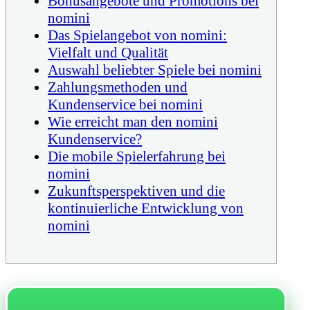
Bonusangebote und Promotions bei
nomini
Das Spielangebot von nomini:
Vielfalt und Qualität
Auswahl beliebter Spiele bei nomini
Zahlungsmethoden und
Kundenservice bei nomini
Wie erreicht man den nomini
Kundenservice?
Die mobile Spielerfahrung bei
nomini
Zukunftsperspektiven und die
kontinuierliche Entwicklung von
nomini