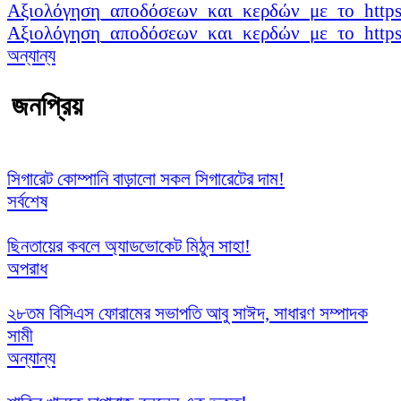
Αξιολόγηση_αποδόσεων_και_κερδών_με_το_http
অন্যান্য
জনপ্রিয়
সিগারেট কোম্পানি বাড়ালো সকল সিগারেটের দাম!
সর্বশেষ
ছিনতায়ের কবলে অ্যাডভোকেট মিঠুন সাহা!
অপরাধ
২৮তম বিসিএস ফোরামের সভাপতি আবু সাঈদ, সাধারণ সম্পাদক
সামী
অন্যান্য