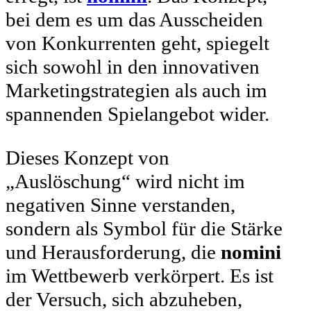
bei dem es um das Ausscheiden
von Konkurrenten geht, spiegelt
sich sowohl in den innovativen
Marketingstrategien als auch im
spannenden Spielangebot wider.
Dieses Konzept von
„Auslöschung“ wird nicht im
negativen Sinne verstanden,
sondern als Symbol für die Stärke
und Herausforderung, die
nomini
im Wettbewerb verkörpert. Es ist
der Versuch, sich abzuheben,