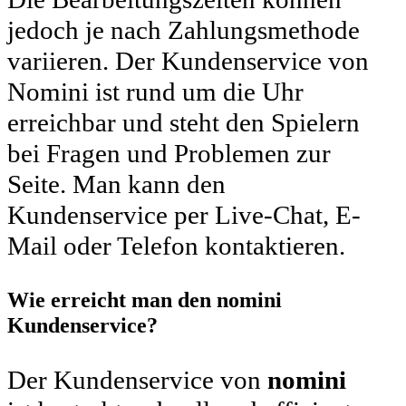
jedoch je nach Zahlungsmethode
variieren. Der Kundenservice von
Nomini ist rund um die Uhr
erreichbar und steht den Spielern
bei Fragen und Problemen zur
Seite. Man kann den
Kundenservice per Live-Chat, E-
Mail oder Telefon kontaktieren.
Wie erreicht man den nomini
Kundenservice?
Der Kundenservice von
nomini