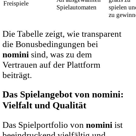
Freispiele
Spielautomaten
spielen un
zu gewinn
Die Tabelle zeigt, wie transparent
die Bonusbedingungen bei
nomini
sind, was zu dem
Vertrauen auf der Plattform
beiträgt.
Das Spielangebot von nomini:
Vielfalt und Qualität
Das Spielportfolio von
nomini
ist
beeindruckend vielfältig und