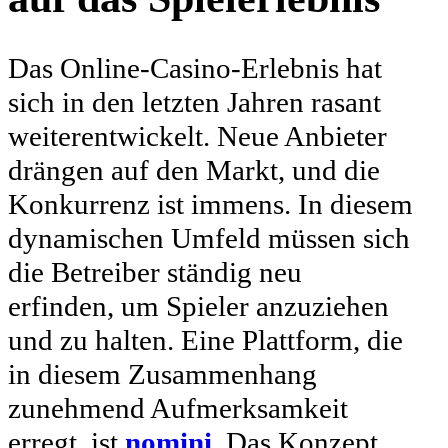
Das Online-Casino-Erlebnis hat
sich in den letzten Jahren rasant
weiterentwickelt. Neue Anbieter
drängen auf den Markt, und die
Konkurrenz ist immens. In diesem
dynamischen Umfeld müssen sich
die Betreiber ständig neu
erfinden, um Spieler anzuziehen
und zu halten. Eine Plattform, die
in diesem Zusammenhang
zunehmend Aufmerksamkeit
erregt, ist
nomini
. Das Konzept,