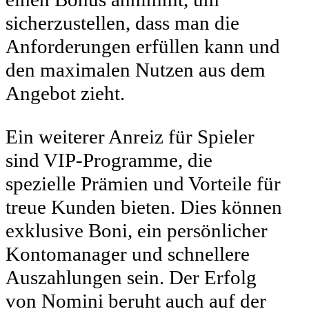
sicherzustellen, dass man die
Anforderungen erfüllen kann und
den maximalen Nutzen aus dem
Angebot zieht.
Ein weiterer Anreiz für Spieler
sind VIP-Programme, die
spezielle Prämien und Vorteile für
treue Kunden bieten. Dies können
exklusive Boni, ein persönlicher
Kontomanager und schnellere
Auszahlungen sein. Der Erfolg
von Nomini beruht auch auf der