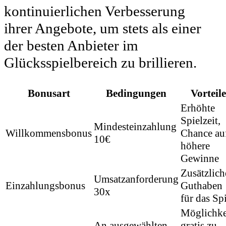
kontinuierlichen Verbesserung
ihrer Angebote, um stets als einer
der besten Anbieter im
Glücksspielbereich zu brillieren.
Bonusart
Bedingungen
Vorteile
Erhöhte
Spielzeit,
Mindesteinzahlung
Willkommensbonus
Chance au
10€
höhere
Gewinne
Zusätzlich
Umsatzanforderung
Einzahlungsbonus
Guthaben
30x
für das Sp
Möglichke
An ausgewählten
gratis zu