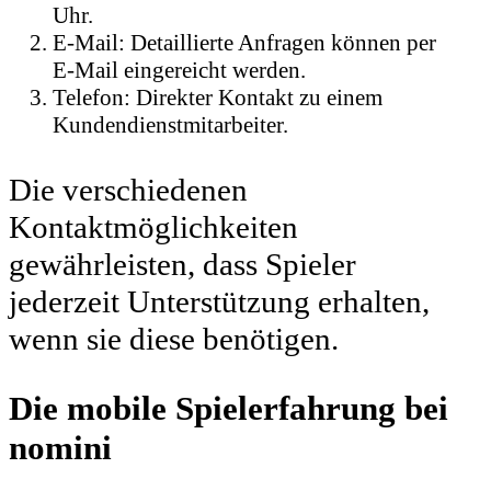
Uhr.
E-Mail: Detaillierte Anfragen können per
E-Mail eingereicht werden.
Telefon: Direkter Kontakt zu einem
Kundendienstmitarbeiter.
Die verschiedenen
Kontaktmöglichkeiten
gewährleisten, dass Spieler
jederzeit Unterstützung erhalten,
wenn sie diese benötigen.
Die mobile Spielerfahrung bei
nomini