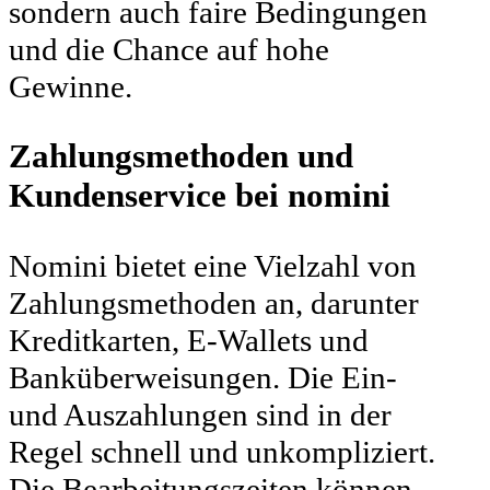
sondern auch faire Bedingungen
und die Chance auf hohe
Gewinne.
Zahlungsmethoden und
Kundenservice bei nomini
Nomini bietet eine Vielzahl von
Zahlungsmethoden an, darunter
Kreditkarten, E-Wallets und
Banküberweisungen. Die Ein-
und Auszahlungen sind in der
Regel schnell und unkompliziert.
Die Bearbeitungszeiten können