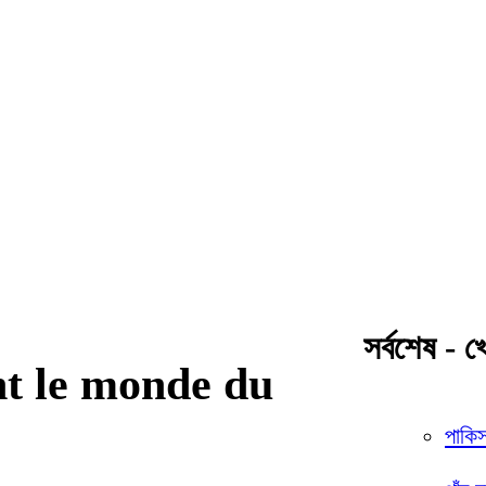
সর্বশেষ - খ
nt le monde du
পাকিস