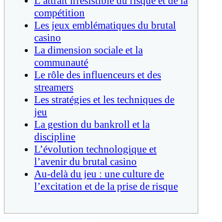
L’attrait irrésistible du risque et de la
compétition
Les jeux emblématiques du brutal
casino
La dimension sociale et la
communauté
Le rôle des influenceurs et des
streamers
Les stratégies et les techniques de
jeu
La gestion du bankroll et la
discipline
L’évolution technologique et
l’avenir du brutal casino
Au-delà du jeu : une culture de
l’excitation et de la prise de risque