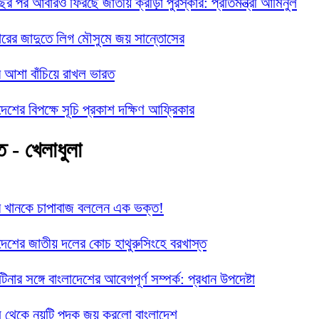
বছর পর আবারও ফিরছে জাতীয় ক্রীড়া পুরস্কার: প্রতিমন্ত্রী আমিনুল
রের জাদুতে লিগ মৌসুমে জয় সান্তোসের
 আশা বাঁচিয়ে রাখল ভারত
দেশের বিপক্ষে সূচি প্রকাশ দক্ষিণ আফ্রিকার
িত - খেলাধুলা
ব খানকে চাপাবাজ বললেন এক ভক্ত!
দেশের জাতীয় দলের কোচ হাথুরুসিংহে বরখাস্ত
্টিনার সঙ্গে বাংলাদেশের আবেগপূর্ণ সম্পর্ক: প্রধান উপদেষ্টা
ল থেকে নয়টি পদক জয় করলো বাংলাদেশ