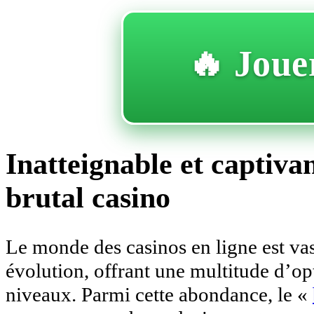
🔥 Joue
Inatteignable et captiva
brutal casino
Le monde des casinos en ligne est vas
évolution, offrant une multitude d’op
niveaux. Parmi cette abondance, le «