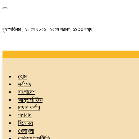
বৃহস্পতিবার , ২১ মে ২০২৬ | ২২শে শ্রাবণ, ১৪৩৩ বঙ্গাব্দ
হোম
সর্বশেষ
বাংলাদেশ
আন্তর্জাতিক
চায়না কর্ণার
অপরাধ
বিনোদন
খেলাধুলা
বানিজ্য/অর্থনীতি