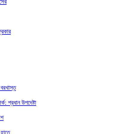
সের
্রিকার
 বরখাস্ত
র্ক: প্রধান উপদেষ্টা
েশ
 হাতে