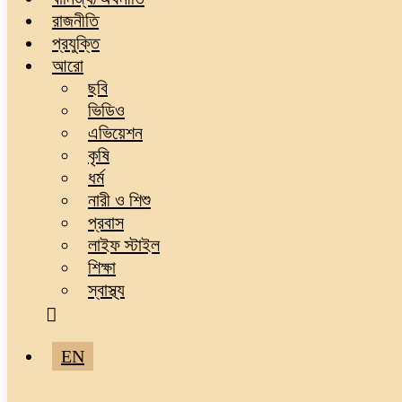
রাজনীতি
প্রযুক্তি
আরো
ছবি
ভিডিও
এভিয়েশন
কৃষি
ধর্ম
নারী ও শিশু
প্রবাস
লাইফ স্টাইল
শিক্ষা
স্বাস্থ্য
EN