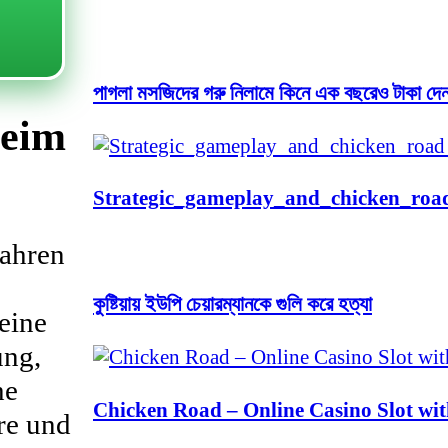
পাগলা মসজিদের গরু নিলামে কিনে এক বছরেও টাকা দে
beim
Strategic_gameplay_and_chicken_road
Jahren
কুষ্টিয়ায় ইউপি চেয়ারম্যানকে গুলি করে হত্যা
 eine
ung,
he
Chicken Road – Online Casino Slot wi
re und