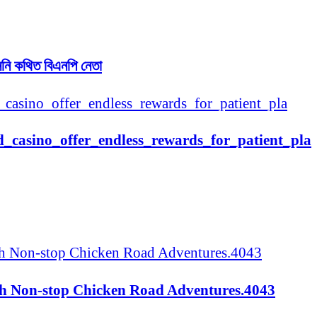
ননি কথিত বিএনপি নেতা
_casino_offer_endless_rewards_for_patient_pla
th Non-stop Chicken Road Adventures.4043