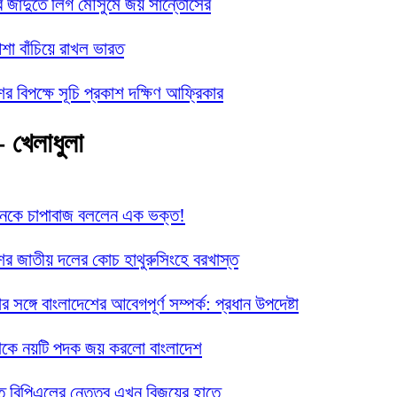
র জাদুতে লিগ মৌসুমে জয় সান্তোসের
া বাঁচিয়ে রাখল ভারত
ের বিপক্ষে সূচি প্রকাশ দক্ষিণ আফ্রিকার
- খেলাধুলা
ানকে চাপাবাজ বললেন এক ভক্ত!
ের জাতীয় দলের কোচ হাথুরুসিংহে বরখাস্ত
নার সঙ্গে বাংলাদেশের আবেগপূর্ণ সম্পর্ক: প্রধান উপদেষ্টা
েকে নয়টি পদক জয় করলো বাংলাদেশ
তে বিপিএলের নেতৃত্ব এখন বিজয়ের হাতে