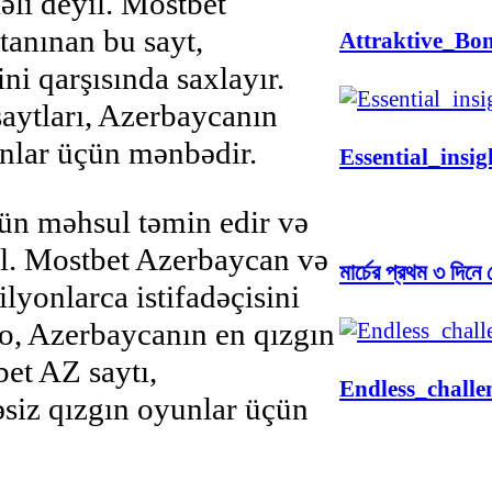
əli deyil. Mostbet
tanınan bu sayt,
Attraktive_Bo
ni qarşısında saxlayır.
aytları, Azerbaycanın
unlar üçün mənbədir.
Essential_insi
ün məhsul təmin edir və
yil. Mostbet Azerbaycan və
মার্চের প্রথম ৩ দিনে
yonlarca istifadəçisini
no, Azerbaycanın en qızgın
et AZ saytı,
Endless_chall
siz qızgın oyunlar üçün