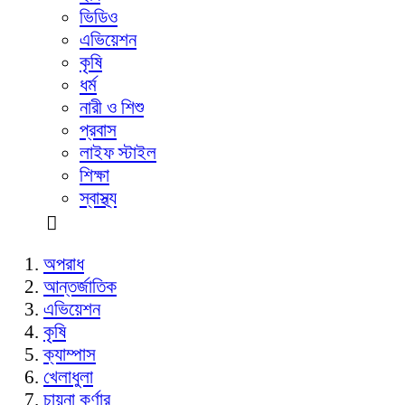
ভিডিও
এভিয়েশন
কৃষি
ধর্ম
নারী ও শিশু
প্রবাস
লাইফ স্টাইল
শিক্ষা
স্বাস্থ্য
অপরাধ
আন্তর্জাতিক
এভিয়েশন
কৃষি
ক্যাম্পাস
খেলাধুলা
চায়না কর্ণার