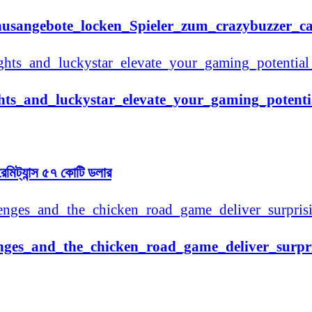
nusangebote_locken_Spieler_zum_crazybuzzer_c
ghts_and_luckystar_elevate_your_gaming_potenti
 রেমিট্যান্স ৫৭ কোটি ডলার
enges_and_the_chicken_road_game_deliver_surpr