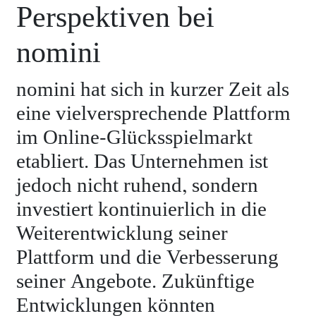
Perspektiven bei
nomini
nomini hat sich in kurzer Zeit als
eine vielversprechende Plattform
im Online-Glücksspielmarkt
etabliert. Das Unternehmen ist
jedoch nicht ruhend, sondern
investiert kontinuierlich in die
Weiterentwicklung seiner
Plattform und die Verbesserung
seiner Angebote. Zukünftige
Entwicklungen könnten