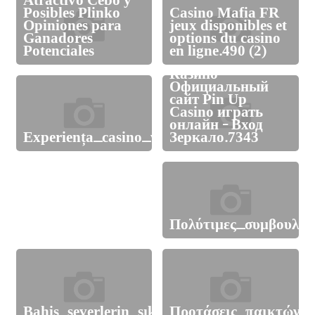
Atractivo Cebo y
Posibles Plinko
Casino Mafia FR
Opiniones para
jeux disponibles et
Ganadores
options du casino
Potenciales
en ligne.490 (2)
Казино
Официальный
сайт Pin Up
Casino играть
онлайн – Вход
Experiența_casino_vox_unică_în_România_și
Зеркало.7343
ফুটবলকে বিদায়ের সময়
চূড়ান্ত করে ফেলেছেন
নেইমার!
Πολύτιμες_συμβουλές
Bahis_severlerin_sıklıkla_tercih_ettiği_hol
Προτάσεις_παικτών_γ