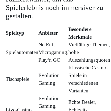
Spielerlebnis noch immersiver zu
gestalten.
Besondere
Spieltyp
Anbieter
Merkmale
NetEnt,
Vielfältige Themen,
Spielautomaten
Microgaming,
hohe
Play’n GO
Auszahlungsquoten
Klassische Casino-
Evolution
Spiele in
Tischspiele
Gaming
verschiedenen
Varianten
Evolution
Echte Dealer,
Gaming,
Live-Casino
Echtzeit-