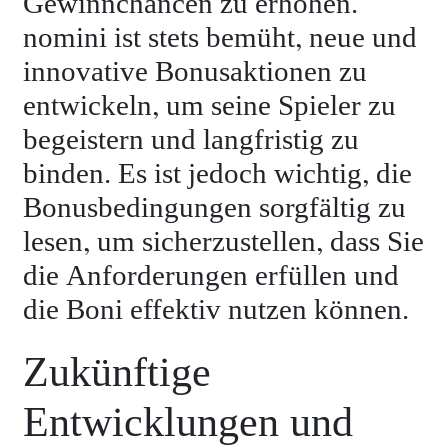
Gewinnchancen zu erhöhen.
nomini ist stets bemüht, neue und
innovative Bonusaktionen zu
entwickeln, um seine Spieler zu
begeistern und langfristig zu
binden. Es ist jedoch wichtig, die
Bonusbedingungen sorgfältig zu
lesen, um sicherzustellen, dass Sie
die Anforderungen erfüllen und
die Boni effektiv nutzen können.
Zukünftige
Entwicklungen und