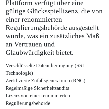
Plattform verfügt über eine
gültige Glücksspiellizenz, die von
einer renommierten
Regulierungsbehörde ausgestellt
wurde, was ein zusätzliches Maß
an Vertrauen und
Glaubwürdigkeit bietet.
Verschlüsselte Datenübertragung (SSL-
Technologie)
Zertifizierte Zufallsgeneratoren (RNG)
Regelmäßige Sicherheitsaudits
Lizenz von einer renommierten
Regulierungsbehörde