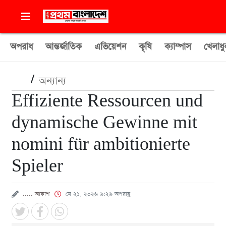
অপরাধ
আন্তর্জাতিক
এভিয়েশন
কৃষি
ক্যাম্পাস
খেলাধু
/
অন্যান্য
Effiziente Ressourcen und
dynamische Gewinne mit
nomini für ambitionierte
Spieler
..... আকাশ
মে ২১, ২০২৬ ৬:২৬ অপরাহ্ণ