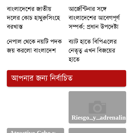
বাংলাদেশের জাতীয়
আর্জেন্টিনার সঙ্গে
দলের কোচ হাথুরুসিংহে
বাংলাদেশের আবেগপূর্ণ
বরখাস্ত
সম্পর্ক: প্রধান উপদেষ্টা
নেপাল থেকে নয়টি পদক
ব্যাট হাতে বিপিএলের
জয় করলো বাংলাদেশ
নেতৃত্ব এখন বিজয়ের
হাতে
আপনার জন্য নির্বাচিত
সাবেক কৃষিমন্ত্রী মতিয়া
চৌধুরী মারা গেছেন
Riesgo_y_adrenalina_