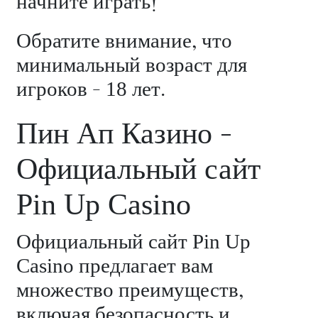
начните играть!
Обратите внимание, что
минимальный возраст для
игроков – 18 лет.
Пин Ап Казино –
Официальный сайт
Pin Up Casino
Официальный сайт Pin Up
Casino предлагает вам
множество преимуществ,
включая безопасность и