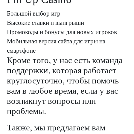
Большой выбор игр
Высокие ставки и выигрыши
Промокоды и бонусы для новых игроков
Мобильная версия сайта для игры на
смартфоне
Кроме того, у нас есть команда
поддержки, которая работает
круглосуточно, чтобы помочь
вам в любое время, если у вас
возникнут вопросы или
проблемы.
Также, мы предлагаем вам