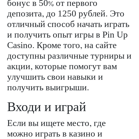
бонус в 50% от первого
депозита, до 1250 рублей. Это
отличный способ начать играть
и получить опыт игры в Pin Up
Casino. Кроме того, на сайте
доступны различные турниры и
акции, которые помогут вам
улучшить свои навыки и
получить выигрыши.
Входи и играй
Если вы ищете место, где
можно играть в казино и