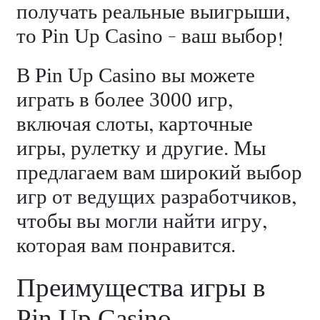
получать реальные выигрыши,
то Pin Up Casino – ваш выбор!
В Pin Up Casino вы можете
играть в более 3000 игр,
включая слоты, карточные
игры, рулетку и другие. Мы
предлагаем вам широкий выбор
игр от ведущих разработчиков,
чтобы вы могли найти игру,
которая вам понравится.
Преимущества игры в
Pin Up Casino