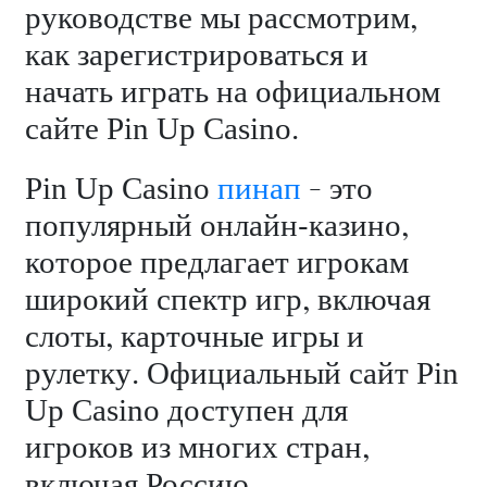
руководстве мы рассмотрим,
как зарегистрироваться и
начать играть на официальном
сайте Pin Up Casino.
Pin Up Casino
пинап
– это
популярный онлайн-казино,
которое предлагает игрокам
широкий спектр игр, включая
слоты, карточные игры и
рулетку. Официальный сайт Pin
Up Casino доступен для
игроков из многих стран,
включая Россию.