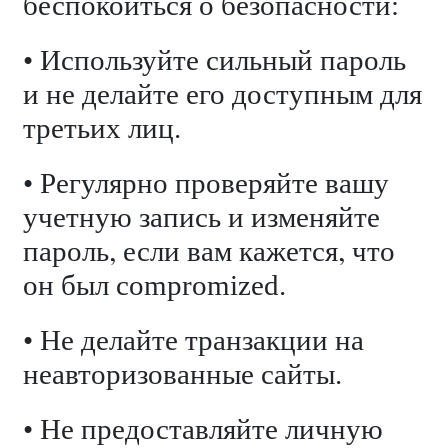
беспокоиться о безопасности:
• Используйте сильный пароль
и не делайте его доступным для
третьих лиц.
• Регулярно проверяйте вашу
учетную запись и изменяйте
пароль, если вам кажется, что
он был compromized.
• Не делайте транзакции на
неавторизованные сайты.
• Не предоставляйте личную