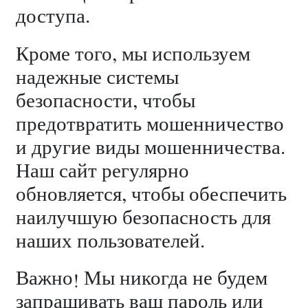
доступа.
Кроме того, мы используем
надежные системы
безопасности, чтобы
предотвратить мошенничество
и другие виды мошенничества.
Наш сайт регулярно
обновляется, чтобы обеспечить
наилучшую безопасность для
наших пользователей.
Важно! Мы никогда не будем
запрашивать ваш пароль или