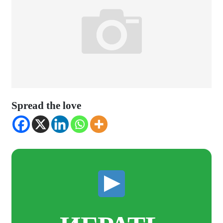
Spread the love