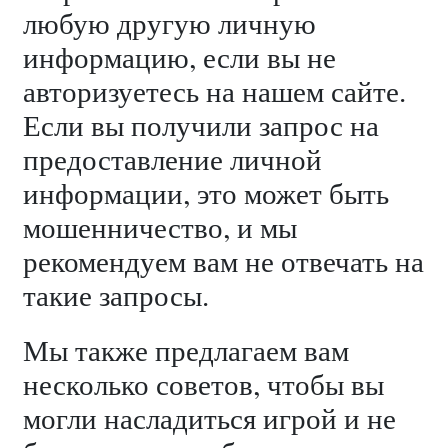
любую другую личную
информацию, если вы не
авторизуетесь на нашем сайте.
Если вы получили запрос на
предоставление личной
информации, это может быть
мошенничество, и мы
рекомендуем вам не отвечать на
такие запросы.
Мы также предлагаем вам
несколько советов, чтобы вы
могли насладиться игрой и не