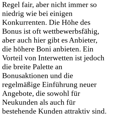
Regel fair, aber nicht immer so
niedrig wie bei einigen
Konkurrenten. Die Höhe des
Bonus ist oft wettbewerbsfähig,
aber auch hier gibt es Anbieter,
die höhere Boni anbieten. Ein
Vorteil von Interwetten ist jedoch
die breite Palette an
Bonusaktionen und die
regelmäßige Einführung neuer
Angebote, die sowohl für
Neukunden als auch für
bestehende Kunden attraktiv sind.