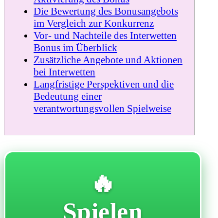
Die Bewertung des Bonusangebots
im Vergleich zur Konkurrenz
Vor- und Nachteile des Interwetten
Bonus im Überblick
Zusätzliche Angebote und Aktionen
bei Interwetten
Langfristige Perspektiven und die
Bedeutung einer
verantwortungsvollen Spielweise
🔥
Spielen