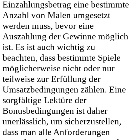
Einzahlungsbetrag eine bestimmte
Anzahl von Malen umgesetzt
werden muss, bevor eine
Auszahlung der Gewinne möglich
ist. Es ist auch wichtig zu
beachten, dass bestimmte Spiele
möglicherweise nicht oder nur
teilweise zur Erfüllung der
Umsatzbedingungen zählen. Eine
sorgfältige Lektüre der
Bonusbedingungen ist daher
unerlässlich, um sicherzustellen,
dass man alle Anforderungen