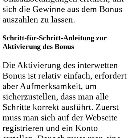
sich die Gewinne aus dem Bonus
auszahlen zu lassen.
Schritt-für-Schritt-Anleitung zur
Aktivierung des Bonus
Die Aktivierung des interwetten
Bonus ist relativ einfach, erfordert
aber Aufmerksamkeit, um
sicherzustellen, dass man alle
Schritte korrekt ausführt. Zuerst
muss man sich auf der Webseite
registrieren und ein Konto