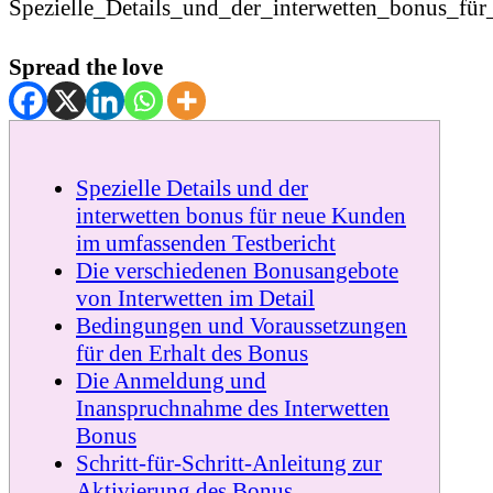
Spread the love
Spezielle Details und der
interwetten bonus für neue Kunden
im umfassenden Testbericht
Die verschiedenen Bonusangebote
von Interwetten im Detail
Bedingungen und Voraussetzungen
für den Erhalt des Bonus
Die Anmeldung und
Inanspruchnahme des Interwetten
Bonus
Schritt-für-Schritt-Anleitung zur
Aktivierung des Bonus