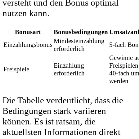
versteht und den Bonus optimal
nutzen kann.
Bonusart
Bonusbedingungen
Umsatzan
Mindesteinzahlung
Einzahlungsbonus
5-fach Bon
erforderlich
Gewinne a
Einzahlung
Freispiele
Freispiele
erforderlich
40-fach um
werden
Die Tabelle verdeutlicht, dass die
Bedingungen stark variieren
können. Es ist ratsam, die
aktuellsten Informationen direkt