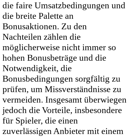
die faire Umsatzbedingungen und
die breite Palette an
Bonusaktionen. Zu den
Nachteilen zählen die
möglicherweise nicht immer so
hohen Bonusbeträge und die
Notwendigkeit, die
Bonusbedingungen sorgfältig zu
prüfen, um Missverständnisse zu
vermeiden. Insgesamt überwiegen
jedoch die Vorteile, insbesondere
für Spieler, die einen
zuverlässigen Anbieter mit einem