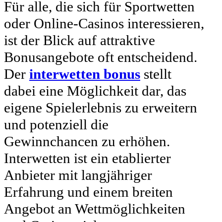
Für alle, die sich für Sportwetten
oder Online-Casinos interessieren,
ist der Blick auf attraktive
Bonusangebote oft entscheidend.
Der
interwetten bonus
stellt
dabei eine Möglichkeit dar, das
eigene Spielerlebnis zu erweitern
und potenziell die
Gewinnchancen zu erhöhen.
Interwetten ist ein etablierter
Anbieter mit langjähriger
Erfahrung und einem breiten
Angebot an Wettmöglichkeiten