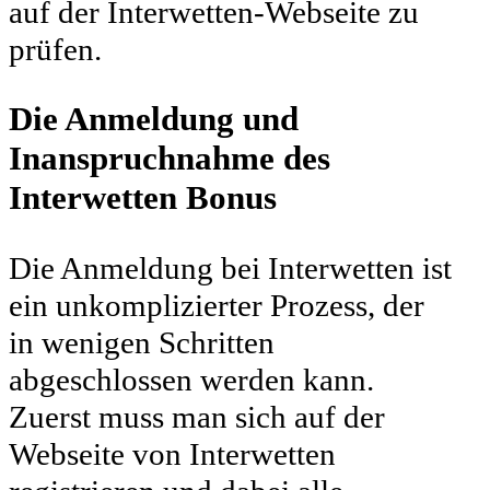
auf der Interwetten-Webseite zu
prüfen.
Die Anmeldung und
Inanspruchnahme des
Interwetten Bonus
Die Anmeldung bei Interwetten ist
ein unkomplizierter Prozess, der
in wenigen Schritten
abgeschlossen werden kann.
Zuerst muss man sich auf der
Webseite von Interwetten