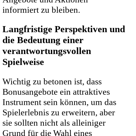
informiert zu bleiben.
Langfristige Perspektiven und
die Bedeutung einer
verantwortungsvollen
Spielweise
Wichtig zu betonen ist, dass
Bonusangebote ein attraktives
Instrument sein können, um das
Spielerlebnis zu erweitern, aber
sie sollten nicht als alleiniger
Grund für die Wahl eines