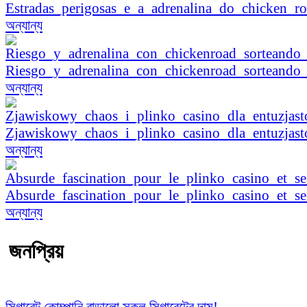
Estradas_perigosas_e_a_adrenalina_do_chicken_r
অন্যান্য
Riesgo_y_adrenalina_con_chickenroad_sorteando_
অন্যান্য
Zjawiskowy_chaos_i_plinko_casino_dla_entuzjas
অন্যান্য
Absurde_fascination_pour_le_plinko_casino_et_se
অন্যান্য
জনপ্রিয়