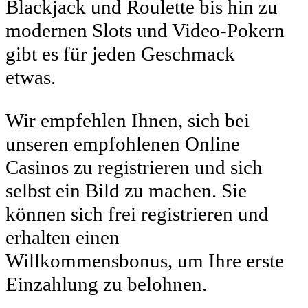
Blackjack und Roulette bis hin zu
modernen Slots und Video-Pokern
gibt es für jeden Geschmack
etwas.
Wir empfehlen Ihnen, sich bei
unseren empfohlenen Online
Casinos zu registrieren und sich
selbst ein Bild zu machen. Sie
können sich frei registrieren und
erhalten einen
Willkommensbonus, um Ihre erste
Einzahlung zu belohnen.