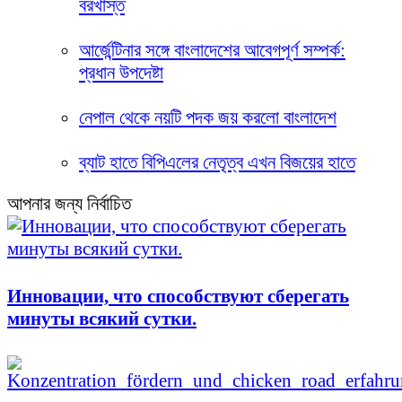
বরখাস্ত
আর্জেন্টিনার সঙ্গে বাংলাদেশের আবেগপূর্ণ সম্পর্ক:
প্রধান উপদেষ্টা
নেপাল থেকে নয়টি পদক জয় করলো বাংলাদেশ
ব্যাট হাতে বিপিএলের নেতৃত্ব এখন বিজয়ের হাতে
আপনার জন্য নির্বাচিত
Инновации, что способствуют сберегать
минуты всякий сутки.