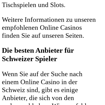
Tischspielen und Slots.
Weitere Informationen zu unseren
empfohlenen Online Casinos
finden Sie auf unseren Seiten.
Die besten Anbieter für
Schweizer Spieler
Wenn Sie auf der Suche nach
einem Online Casino in der
Schweiz sind, gibt es einige
Anbieter, die sich von den