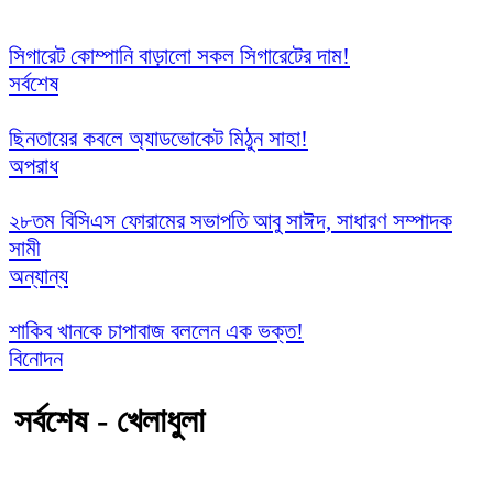
সিগারেট কোম্পানি বাড়ালো সকল সিগারেটের দাম!
সর্বশেষ
ছিনতায়ের কবলে অ্যাডভোকেট মিঠুন সাহা!
অপরাধ
২৮তম বিসিএস ফোরামের সভাপতি আবু সাঈদ, সাধারণ সম্পাদক
সামী
অন্যান্য
শাকিব খানকে চাপাবাজ বললেন এক ভক্ত!
বিনোদন
সর্বশেষ - খেলাধুলা