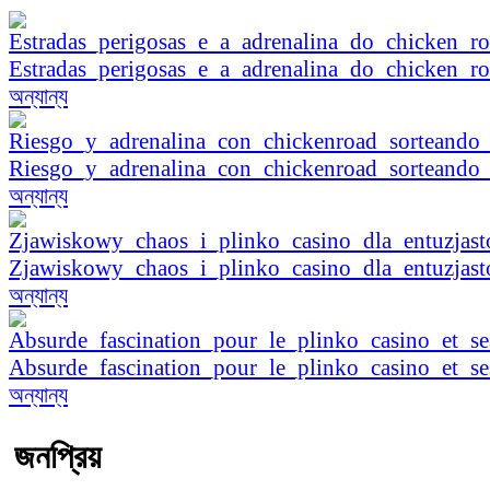
Estradas_perigosas_e_a_adrenalina_do_chicken_r
অন্যান্য
Riesgo_y_adrenalina_con_chickenroad_sorteando_
অন্যান্য
Zjawiskowy_chaos_i_plinko_casino_dla_entuzjas
অন্যান্য
Absurde_fascination_pour_le_plinko_casino_et_se
অন্যান্য
জনপ্রিয়