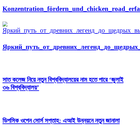
Konzentration_fördern_und_chicken_road_erfa
Яркий_путь_от_древних_легенд_до_щедрых
সাত কলেজ নিয়ে নতুন বিশ্ববিদ্যালয়ের নাম হতে পারে ‘জুলাই
৩৬ বিশ্ববিদ্যালয়’
ডিপসিক ওপেন সোর্স সপ্তাহ: এআই উন্নয়নে নতুন জানালা