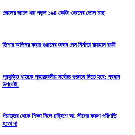
জেলের জালে ধরা পড়ল ১৯৪ কেজি ওজনের ভোল মাছ
তিশার অভিনয় করার গুঞ্জনের জবাব দেন নির্মাতা রায়হান রাফী
প্রযুক্তি খাতকে প্রয়োজনীয় সর্বোচ্চ গুরুত্ব দিতে হবে: প্রধান
উপদেষ্টা.
পঁচাত্তর থেকে শিক্ষা নিলে চব্বিশে আ. লীগের করুণ পরিণতি
হতো না