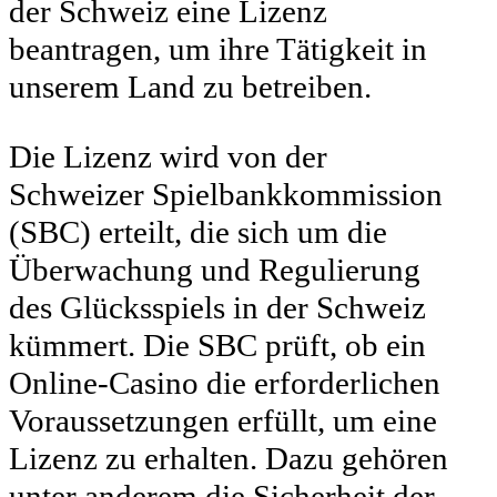
der Schweiz eine Lizenz
beantragen, um ihre Tätigkeit in
unserem Land zu betreiben.
Die Lizenz wird von der
Schweizer Spielbankkommission
(SBC) erteilt, die sich um die
Überwachung und Regulierung
des Glücksspiels in der Schweiz
kümmert. Die SBC prüft, ob ein
Online-Casino die erforderlichen
Voraussetzungen erfüllt, um eine
Lizenz zu erhalten. Dazu gehören
unter anderem die Sicherheit der