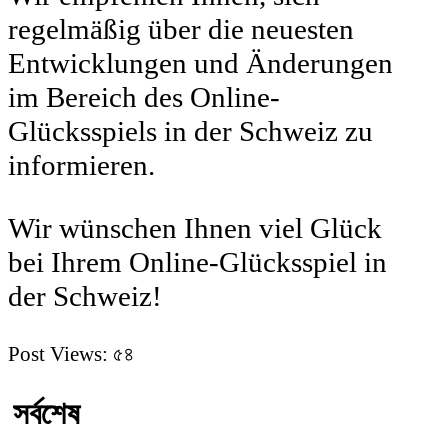
regelmäßig über die neuesten
Entwicklungen und Änderungen
im Bereich des Online-
Glücksspiels in der Schweiz zu
informieren.
Wir wünschen Ihnen viel Glück
bei Ihrem Online-Glücksspiel in
der Schweiz!
Post Views:
৫৪
সর্বশেষ