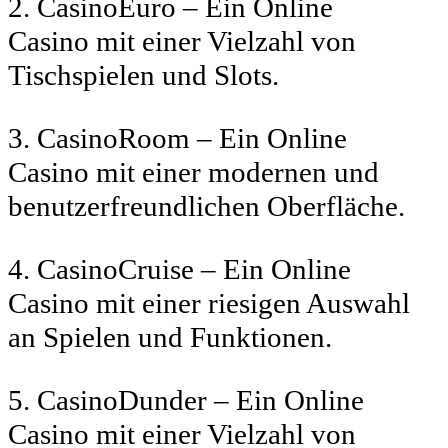
2. CasinoEuro – Ein Online
Casino mit einer Vielzahl von
Tischspielen und Slots.
3. CasinoRoom – Ein Online
Casino mit einer modernen und
benutzerfreundlichen Oberfläche.
4. CasinoCruise – Ein Online
Casino mit einer riesigen Auswahl
an Spielen und Funktionen.
5. CasinoDunder – Ein Online
Casino mit einer Vielzahl von