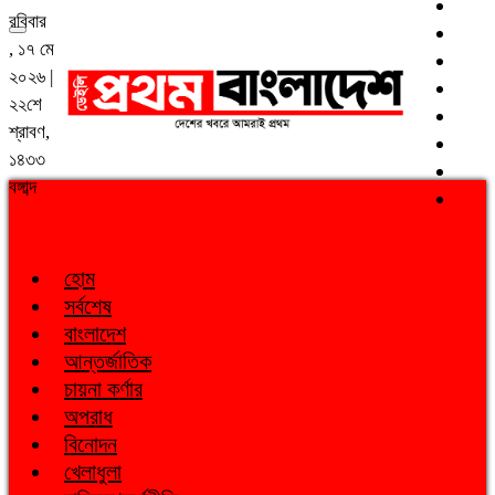
রবিবার
, ১৭ মে
২০২৬ |
২২শে
শ্রাবণ,
১৪৩৩
বঙ্গাব্দ
হোম
সর্বশেষ
বাংলাদেশ
আন্তর্জাতিক
চায়না কর্ণার
অপরাধ
বিনোদন
খেলাধুলা