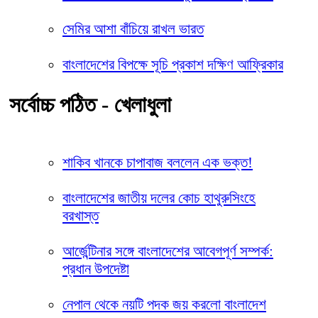
সেমির আশা বাঁচিয়ে রাখল ভারত
বাংলাদেশের বিপক্ষে সূচি প্রকাশ দক্ষিণ আফ্রিকার
সর্বোচ্চ পঠিত - খেলাধুলা
শাকিব খানকে চাপাবাজ বললেন এক ভক্ত!
বাংলাদেশের জাতীয় দলের কোচ হাথুরুসিংহে
বরখাস্ত
আর্জেন্টিনার সঙ্গে বাংলাদেশের আবেগপূর্ণ সম্পর্ক:
প্রধান উপদেষ্টা
নেপাল থেকে নয়টি পদক জয় করলো বাংলাদেশ