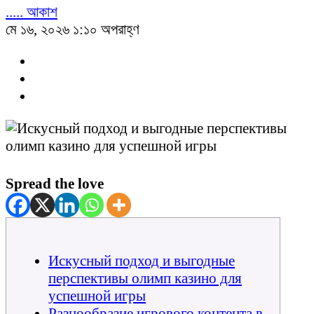
..... আকাশ
মে ১৬, ২০২৬ ১:১০ অপরাহ্ণ
Spread the love
Искусный подход и выгодные
перспективы олимп казино для
успешной игры
Разнообразие игрового контента в