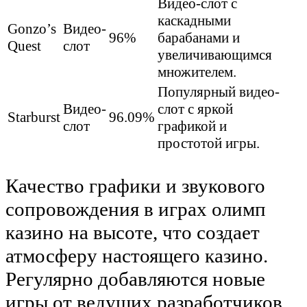
Видео-слот с
каскадными
Gonzo’s
Видео-
96%
барабанами и
Quest
слот
увеличивающимся
множителем.
Популярный видео-
Видео-
слот с яркой
Starburst
96.09%
слот
графикой и
простотой игры.
Качество графики и звукового
сопровождения в играх олимп
казино на высоте, что создает
атмосферу настоящего казино.
Регулярно добавляются новые
игры от ведущих разработчиков