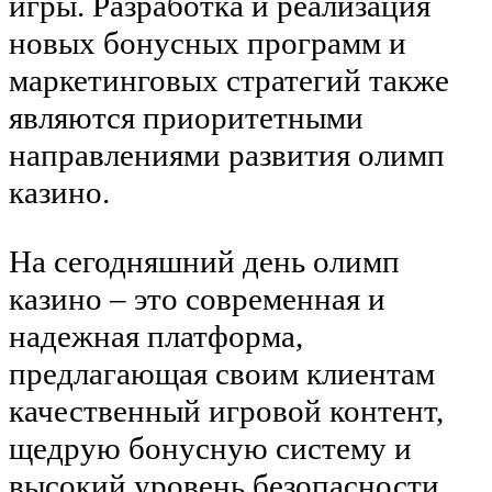
игры. Разработка и реализация
новых бонусных программ и
маркетинговых стратегий также
являются приоритетными
направлениями развития олимп
казино.
На сегодняшний день олимп
казино – это современная и
надежная платформа,
предлагающая своим клиентам
качественный игровой контент,
щедрую бонусную систему и
высокий уровень безопасности.