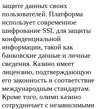
защите данных своих
пользователей. Платформа
использует современное
шифрование SSL для защиты
конфиденциальной
информации, такой как
банковские данные и личные
сведения. Казино имеет
лицензию, подтверждающую
его законность и соответствие
международным стандартам.
Кроме того, олимп казино
сотрудничает с независимыми