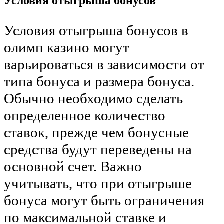
Условия отыгрыша бонусов
Условия отыгрыша бонусов в
олимп казино могут
варьироваться в зависимости от
типа бонуса и размера бонуса.
Обычно необходимо сделать
определенное количество
ставок, прежде чем бонусные
средства будут переведены на
основной счет. Важно
учитывать, что при отыгрыше
бонуса могут быть ограничения
по максимальной ставке и