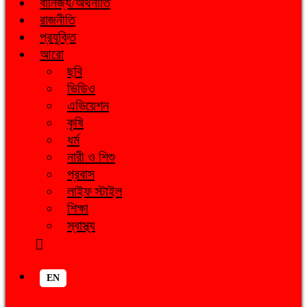
বানিজ্য/অর্থনীতি
রাজনীতি
প্রযুক্তি
আরো
ছবি
ভিডিও
এভিয়েশন
কৃষি
ধর্ম
নারী ও শিশু
প্রবাস
লাইফ স্টাইল
শিক্ষা
স্বাস্থ্য
EN