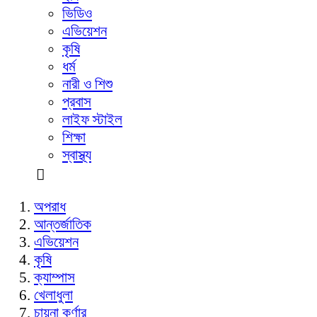
ভিডিও
এভিয়েশন
কৃষি
ধর্ম
নারী ও শিশু
প্রবাস
লাইফ স্টাইল
শিক্ষা
স্বাস্থ্য
অপরাধ
আন্তর্জাতিক
এভিয়েশন
কৃষি
ক্যাম্পাস
খেলাধুলা
চায়না কর্ণার