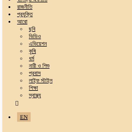
রাজনীতি
প্রযুক্তি
আরো
ছবি
ভিডিও
এভিয়েশন
কৃষি
ধর্ম
নারী ও শিশু
প্রবাস
লাইফ স্টাইল
শিক্ষা
স্বাস্থ্য
EN