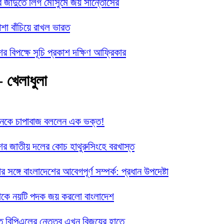
র জাদুতে লিগ মৌসুমে জয় সান্তোসের
া বাঁচিয়ে রাখল ভারত
ের বিপক্ষে সূচি প্রকাশ দক্ষিণ আফ্রিকার
- খেলাধুলা
ানকে চাপাবাজ বললেন এক ভক্ত!
ের জাতীয় দলের কোচ হাথুরুসিংহে বরখাস্ত
নার সঙ্গে বাংলাদেশের আবেগপূর্ণ সম্পর্ক: প্রধান উপদেষ্টা
েকে নয়টি পদক জয় করলো বাংলাদেশ
তে বিপিএলের নেতৃত্ব এখন বিজয়ের হাতে