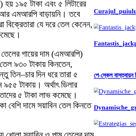
ি) হয় ১৯৫ টাকা এবং ৫ লিটারের
Curajul_puiul
আর এমআরপি বাড়ায়নি। তবে
রা বিক্রেতারা যে দরে তেল কেনেন,
 কমেছে।
Fantastis_jac
ন তেলের গায়ের দাম (এমআরপি)
তেল ৯৩০ টাকায় কিনতেন,
তু তিন–চার দিন ধরে তারা ৫
পে-স্কেল বাস্তবায়ন ন
 ৯৫৫ টাকায়। অর্থাৎ ডিলার
্রেতাদের ৫ টাকা লাভ কমেছে।
া বেশি দামে সয়াবিন তেল কিনতে
Dynamische_gr
 খোলা সয়াবিন ও পাম তেলের দাম