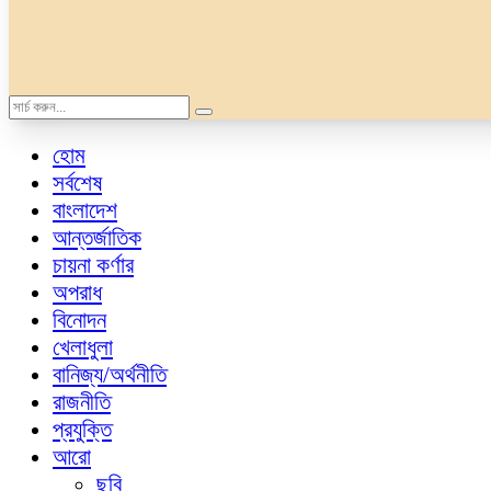
হোম
সর্বশেষ
বাংলাদেশ
আন্তর্জাতিক
চায়না কর্ণার
অপরাধ
বিনোদন
খেলাধুলা
বানিজ্য/অর্থনীতি
রাজনীতি
প্রযুক্তি
আরো
ছবি