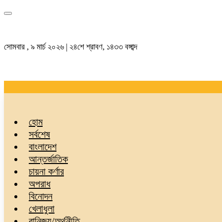
সোমবার , ৯ মার্চ ২০২৬ | ২৪শে শ্রাবণ, ১৪৩৩ বঙ্গাব্দ
হোম
সর্বশেষ
বাংলাদেশ
আন্তর্জাতিক
চায়না কর্ণার
অপরাধ
বিনোদন
খেলাধুলা
বানিজ্য/অর্থনীতি