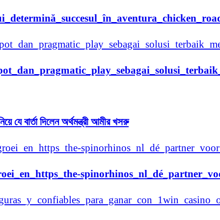
ui_determină_succesul_în_aventura_chicken_road
kpot_dan_pragmatic_play_sebagai_solusi_terba
িয়ে যে বার্তা দিলেন অর্থমন্ত্রী আমীর খসরু
oei_en_https_the-spinorhinos_nl_dé_partner_vo