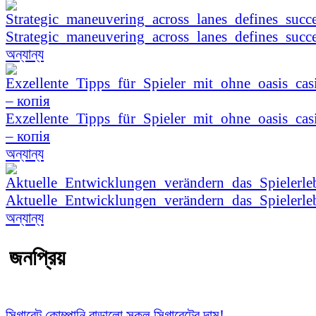
Strategic_maneuvering_across_lanes_defines_succe
অন্যান্য
Exzellente_Tipps_für_Spieler_mit_ohne_oasis_cas
– копія
অন্যান্য
Aktuelle_Entwicklungen_verändern_das_Spielerle
অন্যান্য
জনপ্রিয়
সিগারেট কোম্পানি বাড়ালো সকল সিগারেটের দাম!