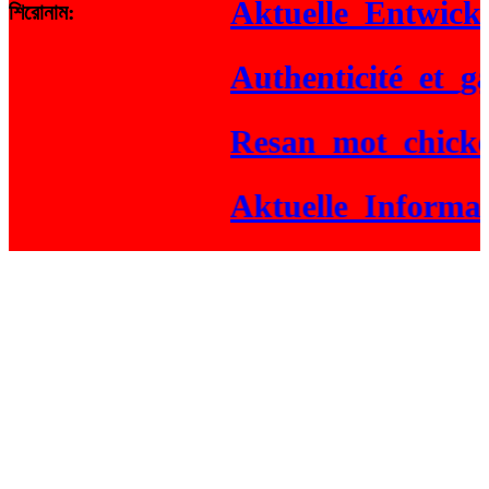
Aktuelle_Entwicklun
শিরোনাম:
Authenticité_et_gain
Resan_mot_chickenr
Aktuelle_Informatio