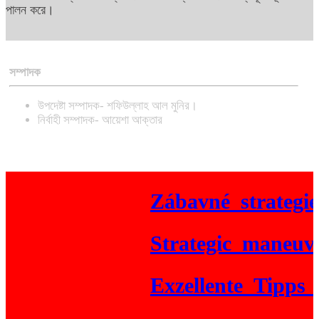
পালন করে।
সম্পাদক
উপদেষ্টা সম্পাদক- শফিউল্লাহ আল মুনির।
নির্বাহী সম্পাদক- আয়েশা আক্তার
Zábavné_strategie_
Strategic_maneuverin
Exzellente_Tipps_für