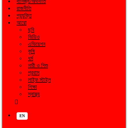
বানিজ্য/অর্থনীতি
রাজনীতি
প্রযুক্তি
আরো
ছবি
ভিডিও
এভিয়েশন
কৃষি
ধর্ম
নারী ও শিশু
প্রবাস
লাইফ স্টাইল
শিক্ষা
স্বাস্থ্য
EN