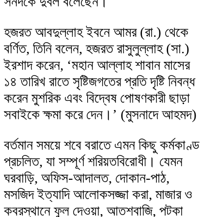
সনদকে দুর্বল বলেছেন।
হজরত আবদুল্লাহ ইবনে আমর (রা.) থেকে
বর্ণিত, তিনি বলেন, হজরত রাসুলুল্লাহ (সা.)
ইরশাদ করেন, ‘মহান আল্লাহ শাবান মাসের
১৪ তারিখ রাতে সৃষ্টিজগতের প্রতি দৃষ্টি নিবন্ধ
করেন মুশরিক এবং বিদ্বেষ পোষণকারী ছাড়া
সবাইকে ক্ষমা করে দেন।’ (মুসনাদে আহমদ)
বর্তমান সময়ে শবে বরাতে এমন কিছু কর্মকাণ্ড
প্রচলিত, যা সম্পূর্ণ শরিয়তবিরোধী। যেমন
ঘরবাড়ি, অফিস-আদালত, দোকান-পাঠ,
মসজিদ ইত্যাদি আলোকসজ্জা করা, মাজার ও
কবরস্থানে ফুল দেওয়া, আতশবাজি, পটকা