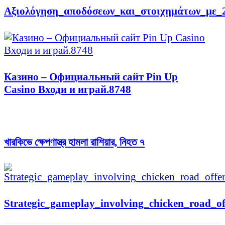
Αξιολόγηση_αποδόσεων_και_στοιχημάτων_με_
Казино – Официальный сайт Pin Up
Casino Входи и играй.8748
খারকিভে ক্ষেপণাস্ত্র হামলা রাশিয়ার, নিহত ৭
Strategic_gameplay_involving_chicken_road_of