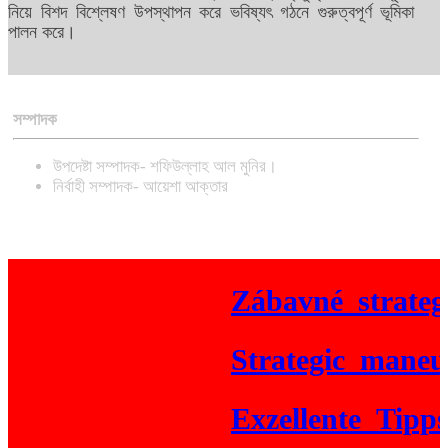
নিয়ে বিশদ বিশ্লেষণ উপস্থাপন করে ভবিষ্যৎ গঠনে গুরুত্বপূর্ণ ভূমিকা
পালন করে।
সম্পাদক
উপদেষ্টা সম্পাদক- শফিউল্লাহ আল মুনির।
নির্বাহী সম্পাদক- আয়েশা আক্তার
Zábavné_strategie
Strategic_maneuver
Exzellente_Tipps_f