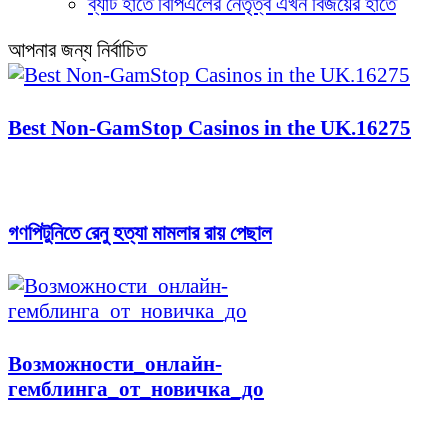
ব্যাট হাতে বিপিএলের নেতৃত্ব এখন বিজয়ের হাতে
আপনার জন্য নির্বাচিত
Best Non-GamStop Casinos in the UK.16275
গণপিটুনিতে রেনু হত্যা মামলার রায় পেছাল
Возможности_онлайн-
гемблинга_от_новичка_до