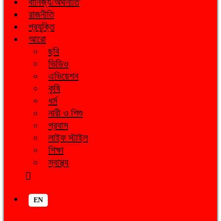
বানিজ্য/অর্থনীতি
রাজনীতি
প্রযুক্তি
আরো
ছবি
ভিডিও
এভিয়েশন
কৃষি
ধর্ম
নারী ও শিশু
প্রবাস
লাইফ স্টাইল
শিক্ষা
স্বাস্থ্য
EN