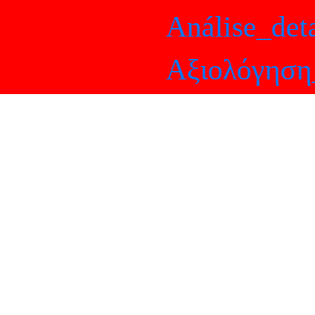
Análise_deta
Αξιολόγηση_α