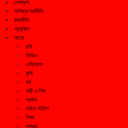
খেলাধুলা
বানিজ্য/অর্থনীতি
রাজনীতি
প্রযুক্তি
আরো
ছবি
ভিডিও
এভিয়েশন
কৃষি
ধর্ম
নারী ও শিশু
প্রবাস
লাইফ স্টাইল
শিক্ষা
স্বাস্থ্য