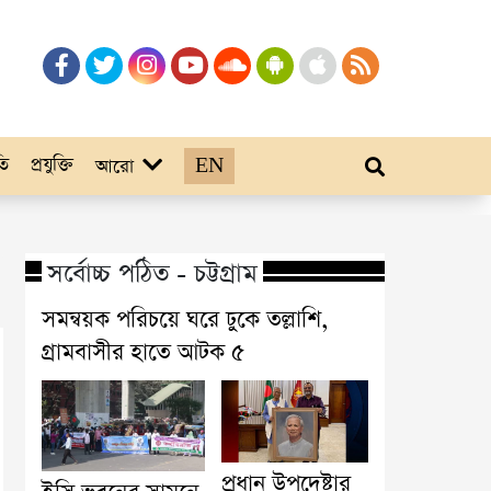
তি
প্রযুক্তি
EN
আরো
সর্বোচ্চ পঠিত - চট্টগ্রাম
সমন্বয়ক পরিচয়ে ঘরে ঢুকে তল্লাশি,
গ্রামবাসীর হাতে আটক ৫
প্রধান উপদেষ্টার