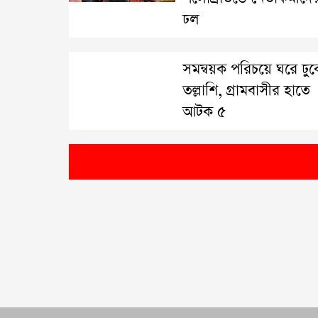
ঢল
সমন্বয়ক পরিচয়ে ঘরে ঢু
তল্লাশি, গ্রামবাসীর হাতে
আটক ৫