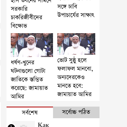
ইসি ভবনের সামনে
সঙ্গে ঢাবি
সরকারি
উপাচার্যের সাক্ষাৎ
চাকরিজীবীদের
বিক্ষোভ
ভোট সুষ্ঠু হলে
ধর্ষণ-খুনের
ফলাফল মানবো,
ঘটনাগুলো গোটা
অন্যদেরকেও
জাতিকে স্তম্ভিত
মানতে হবে:
করেছে: জামায়াত
জামায়াত আমির
আমির
সর্বোচ্চ পঠিত
সর্বশেষ
Как