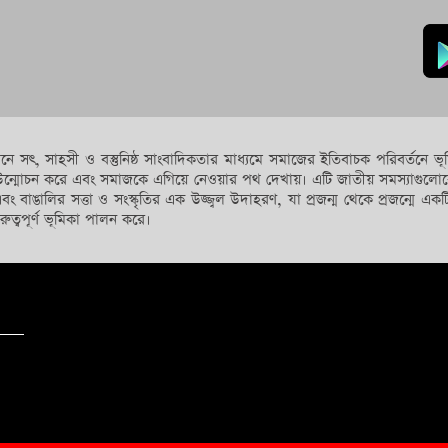
যেখানে সৎ, সাহসী ও বস্তুনিষ্ঠ সাংবাদিকতার মাধ্যমে সমাজের ইতিবাচক পরিবর্তন
িগন্ত উন্মোচন করে এবং সমাজকে এগিয়ে নেওয়ার পথ দেখায়। এটি জাতীয় সমস্যা
এবং বাঙালির সত্তা ও সংস্কৃতির এক উজ্জ্বল উদাহরণ, যা প্রজন্ম থেকে প্রজন্মে একটি
রুত্বপূর্ণ ভূমিকা পালন করে।