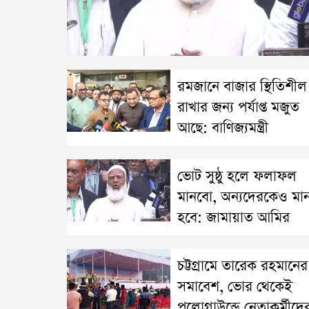
রমজানে বাজার স্থিতিশীল
রাখার জন্য পর্যাপ্ত মজুত
আছে: বাণিজ্যমন্ত্রী
ভোট সুষ্ঠু হলে ফলাফল
মানবো, অন্যদেরকেও মা
হবে: জামায়াত আমির
চট্টগ্রামে তারেক রহমানের
সমাবেশ, ভোর থেকেই
পলোগ্রাউন্ডে নেতাকর্মীদে