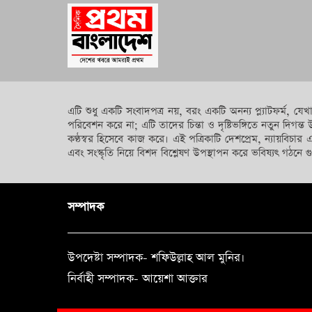
এটি শুধু একটি সংবাদপত্র নয়, বরং একটি অনন্য প্ল্যাটফর্ম, 
পরিবেশন করে না; এটি তাদের চিন্তা ও দৃষ্টিভঙ্গিতে নতুন দ
কণ্ঠস্বর হিসেবে কাজ করে। এই পত্রিকাটি দেশপ্রেম, ন্যায়বিচার 
এবং সংস্কৃতি নিয়ে বিশদ বিশ্লেষণ উপস্থাপন করে ভবিষ্যৎ গঠনে গু
সম্পাদক
উপদেষ্টা সম্পাদক- শফিউল্লাহ আল মুনির।
নির্বাহী সম্পাদক- আয়েশা আক্তার