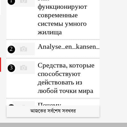
1
функционируют
современные
системы умного
жилища
Analyse_en_kansen_rondom_th
2
Средства, которые
3
способствуют
действовать из
любой точки мира
Почему
4
আজকের সর্বশেষ সবখবর
виртуальные игры
делаются