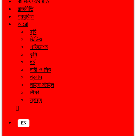
বানিজ্য/অর্থনীতি
রাজনীতি
প্রযুক্তি
আরো
ছবি
ভিডিও
এভিয়েশন
কৃষি
ধর্ম
নারী ও শিশু
প্রবাস
লাইফ স্টাইল
শিক্ষা
স্বাস্থ্য
EN