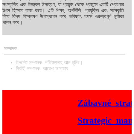
সংস্কৃতির এক উজ্জ্বল উদাহরণ, যা প্রজন্ম থেকে প্রজন্মে একটি প্রেরণার
উৎস হিসেবে কাজ করে। এটি শিক্ষা, অর্থনীতি, প্রযুক্তি এবং সংস্কৃতি
নিয়ে বিশদ বিশ্লেষণ উপস্থাপন করে ভবিষ্যৎ গঠনে গুরুত্বপূর্ণ ভূমিকা
পালন করে।
সম্পাদক
উপদেষ্টা সম্পাদক- শফিউল্লাহ আল মুনির।
নির্বাহী সম্পাদক- আয়েশা আক্তার
Zábavné_strat
Strategic_mane