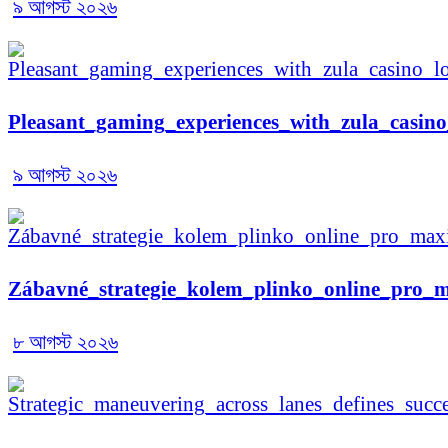
৯ আগস্ট ২০২৬
Pleasant_gaming_experiences_with_zula_casino
৯ আগস্ট ২০২৬
Zábavné_strategie_kolem_plinko_online_pro_
৮ আগস্ট ২০২৬