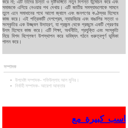
করে না; এটি তাদের চিন্তা ও দৃষ্টিভঙ্গিতে নতুন দিগন্ত উন্মোচন করে এবং
সমাজকে এগিয়ে নেওয়ার পথ দেখায়। এটি জাতীয় সমস্যাগুলোকে সামনে
তুলে এনে সমাধানের পথে আলো জ্বালে এবং জনগণের কণ্ঠস্বর হিসেবে
কাজ করে। এই পত্রিকাটি দেশপ্রেম, ন্যায়বিচার এবং বাঙালির সত্তা ও
সংস্কৃতির এক উজ্জ্বল উদাহরণ, যা প্রজন্ম থেকে প্রজন্মে একটি প্রেরণার
উৎস হিসেবে কাজ করে। এটি শিক্ষা, অর্থনীতি, প্রযুক্তি এবং সংস্কৃতি
নিয়ে বিশদ বিশ্লেষণ উপস্থাপন করে ভবিষ্যৎ গঠনে গুরুত্বপূর্ণ ভূমিকা
পালন করে।
সম্পাদক
উপদেষ্টা সম্পাদক- শফিউল্লাহ আল মুনির।
নির্বাহী সম্পাদক- আয়েশা আক্তার