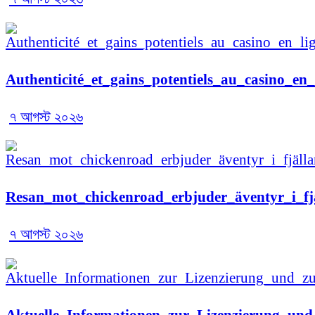
Authenticité_et_gains_potentiels_au_casino_en_
৭ আগস্ট ২০২৬
Resan_mot_chickenroad_erbjuder_äventyr_i_f
৭ আগস্ট ২০২৬
Aktuelle_Informationen_zur_Lizenzierung_und