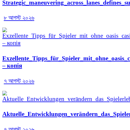
Strategic_maneuvering_across_lanes_defines_su
৮ আগস্ট ২০২৬
Exzellente_Tipps_für_Spieler_mit_ohne_oasis_c
– копія
৭ আগস্ট ২০২৬
Aktuelle_Entwicklungen_verändern_das_Spiele
৭ আগস্ট ২০২৬