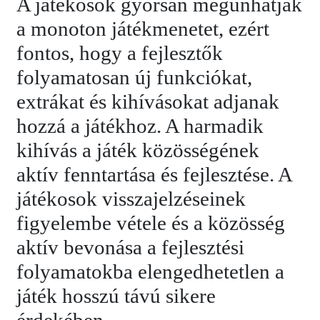
A játékosok gyorsan megunhatják
a monoton játékmenetet, ezért
fontos, hogy a fejlesztők
folyamatosan új funkciókat,
extrákat és kihívásokat adjanak
hozzá a játékhoz. A harmadik
kihívás a játék közösségének
aktív fenntartása és fejlesztése. A
játékosok visszajelzéseinek
figyelembe vétele és a közösség
aktív bevonása a fejlesztési
folyamatokba elengedhetetlen a
játék hosszú távú sikere
érdekében.