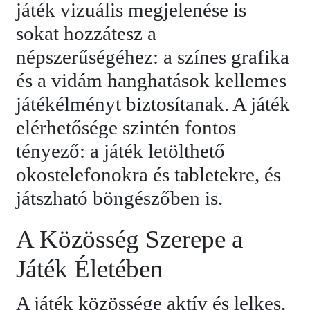
játék vizuális megjelenése is
sokat hozzátesz a
népszerűségéhez: a színes grafika
és a vidám hanghatások kellemes
játékélményt biztosítanak. A játék
elérhetősége szintén fontos
tényező: a játék letölthető
okostelefonokra és tabletekre, és
játszható böngészőben is.
A Közösség Szerepe a
Játék Életében
A játék közössége aktív és lelkes,