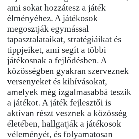
ami sokat hozzátesz a játék
élményéhez. A játékosok
megosztják egymással
tapasztalataikat, stratégiáikat és
tippjeiket, ami segít a többi
játékosnak a fejlődésben. A
közösségben gyakran szerveznek
versenyeket és kihívásokat,
amelyek még izgalmasabbá teszik
a játékot. A játék fejlesztői is
aktívan részt vesznek a közösség
életében, hallgatják a játékosok
véleményét, és folyamatosan