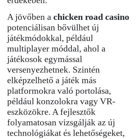
A jövőben a
chicken road casino
potenciálisan bővülhet új
játékmódokkal, például
multiplayer móddal, ahol a
játékosok egymással
versenyezhetnek. Szintén
elképzelhető a játék más
platformokra való portolása,
például konzolokra vagy VR-
eszközökre. A fejlesztők
folyamatosan vizsgálják az új
technológiákat és lehetőségeket,