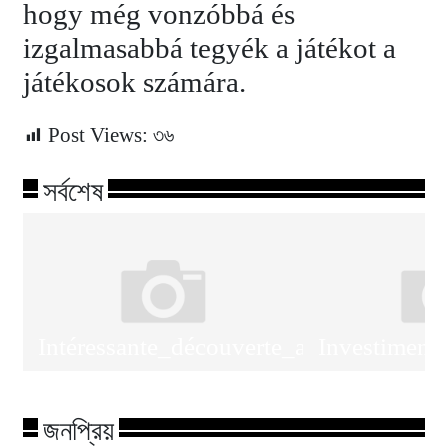
hogy még vonzóbbá és
izgalmasabbá tegyék a játékot a
játékosok számára.
Post Views:
৩৬
সর্বশেষ
Intéressante_découverte_autour_de_pla
Investiment
জনপ্রিয়