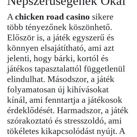
Népszerűségének Okai
A
chicken road casino
sikere
több tényezőnek köszönhető.
Először is, a játék egyszerű és
könnyen elsajátítható, ami azt
jelenti, hogy bárki, kortól és
játékos tapasztalattól függetlenül
elindulhat. Másodszor, a játék
folyamatosan új kihívásokat
kínál, ami fenntartja a játékosok
érdeklődését. Harmadszor, a játék
szórakoztató és stresszoldó, ami
tökéletes kikapcsolódást nyújt. A