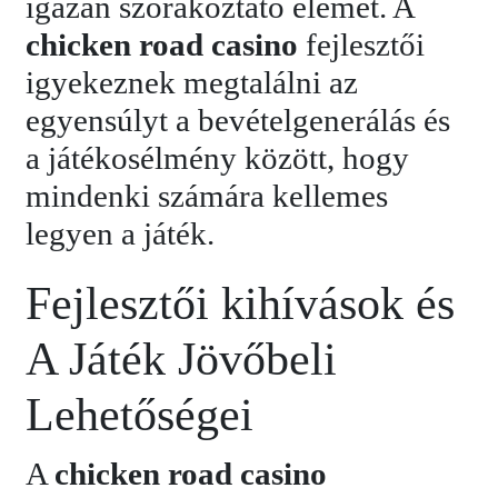
igazán szórakoztató elemét. A
chicken road casino
fejlesztői
igyekeznek megtalálni az
egyensúlyt a bevételgenerálás és
a játékosélmény között, hogy
mindenki számára kellemes
legyen a játék.
Fejlesztői kihívások és
A Játék Jövőbeli
Lehetőségei
A
chicken road casino