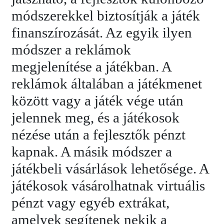
módszerekkel biztosítják a játék
finanszírozását. Az egyik ilyen
módszer a reklámok
megjelenítése a játékban. A
reklámok általában a játékmenet
között vagy a játék vége után
jelennek meg, és a játékosok
nézése után a fejlesztők pénzt
kapnak. A másik módszer a
játékbeli vásárlások lehetősége. A
játékosok vásárolhatnak virtuális
pénzt vagy egyéb extrákat,
amelyek segítenek nekik a