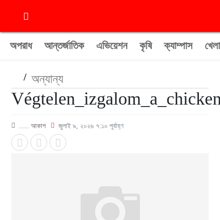
অপরাধ
আন্তর্জাতিক
এভিয়েশন
কৃষি
ক্যাম্পাস
খেলা
/
অন্যান্য
Végtelen_izgalom_a_chicken
..... আকাশ
জুলাই ৯, ২০২৬ ৭:১০ পূর্বাহ্ণ