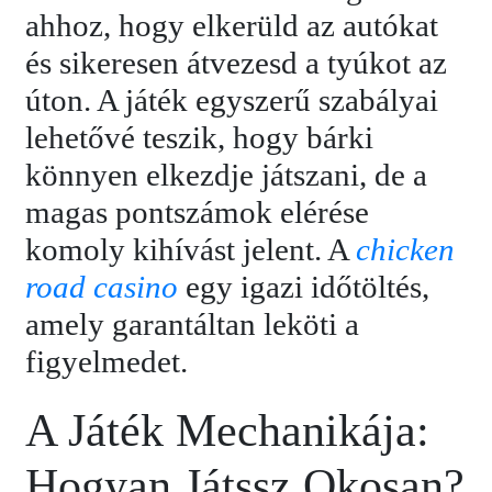
ahhoz, hogy elkerüld az autókat
és sikeresen átvezesd a tyúkot az
úton. A játék egyszerű szabályai
lehetővé teszik, hogy bárki
könnyen elkezdje játszani, de a
magas pontszámok elérése
komoly kihívást jelent. A
chicken
road casino
egy igazi időtöltés,
amely garantáltan leköti a
figyelmedet.
A Játék Mechanikája:
Hogyan Játssz Okosan?