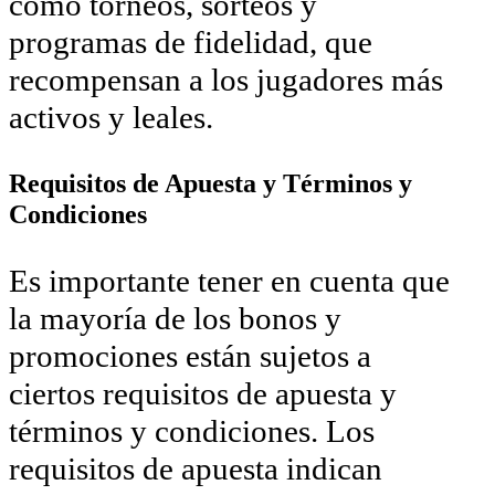
como torneos, sorteos y
programas de fidelidad, que
recompensan a los jugadores más
activos y leales.
Requisitos de Apuesta y Términos y
Condiciones
Es importante tener en cuenta que
la mayoría de los bonos y
promociones están sujetos a
ciertos requisitos de apuesta y
términos y condiciones. Los
requisitos de apuesta indican