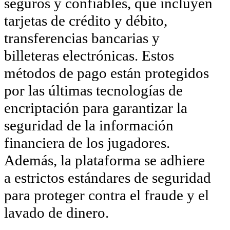
seguros y confiables, que incluyen
tarjetas de crédito y débito,
transferencias bancarias y
billeteras electrónicas. Estos
métodos de pago están protegidos
por las últimas tecnologías de
encriptación para garantizar la
seguridad de la información
financiera de los jugadores.
Además, la plataforma se adhiere
a estrictos estándares de seguridad
para proteger contra el fraude y el
lavado de dinero.