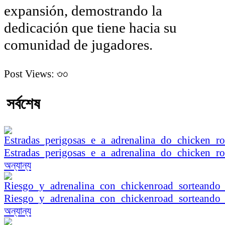
expansión, demostrando la
dedicación que tiene hacia su
comunidad de jugadores.
Post Views:
৩৩
সর্বশেষ
Estradas_perigosas_e_a_adrenalina_do_chicken_r
অন্যান্য
Riesgo_y_adrenalina_con_chickenroad_sorteando_
অন্যান্য