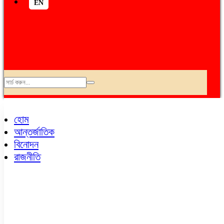
EN
অপরাধ
আন্তর্জাতিক
হোম
এভিয়েশন
আন্তর্জাতিক
কৃষি
বিনোদন
ক্যাম্পাস
রাজনীতি
খেলাধুলা
চায়না কর্ণার
ছবি
জনপ্রিয়
জাতীয়