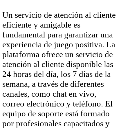
Un servicio de atención al cliente
eficiente y amigable es
fundamental para garantizar una
experiencia de juego positiva. La
plataforma ofrece un servicio de
atención al cliente disponible las
24 horas del día, los 7 días de la
semana, a través de diferentes
canales, como chat en vivo,
correo electrónico y teléfono. El
equipo de soporte está formado
por profesionales capacitados y