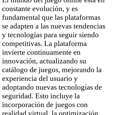
constante evolución, y es
fundamental que las plataformas
se adapten a las nuevas tendencias
y tecnologías para seguir siendo
competitivas. La plataforma
invierte continuamente en
innovación, actualizando su
catálogo de juegos, mejorando la
experiencia del usuario y
adoptando nuevas tecnologías de
seguridad. Esto incluye la
incorporación de juegos con
realidad virtual, la optimización