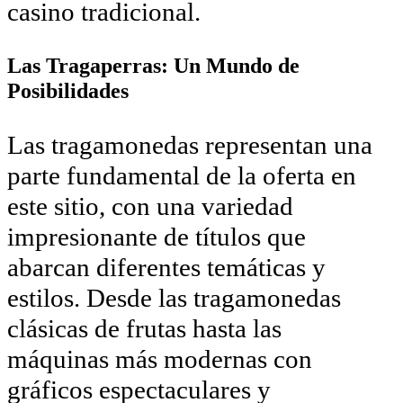
casino tradicional.
Las Tragaperras: Un Mundo de
Posibilidades
Las tragamonedas representan una
parte fundamental de la oferta en
este sitio, con una variedad
impresionante de títulos que
abarcan diferentes temáticas y
estilos. Desde las tragamonedas
clásicas de frutas hasta las
máquinas más modernas con
gráficos espectaculares y