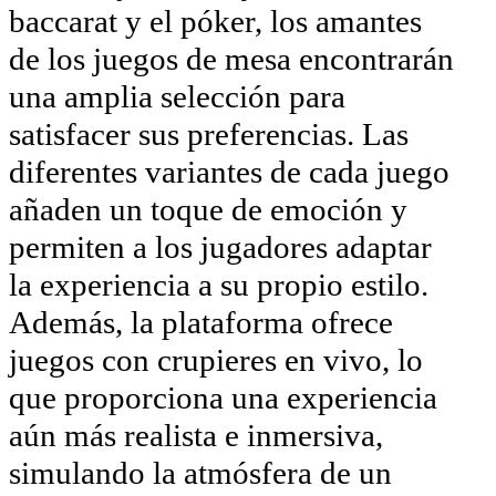
baccarat y el póker, los amantes
de los juegos de mesa encontrarán
una amplia selección para
satisfacer sus preferencias. Las
diferentes variantes de cada juego
añaden un toque de emoción y
permiten a los jugadores adaptar
la experiencia a su propio estilo.
Además, la plataforma ofrece
juegos con crupieres en vivo, lo
que proporciona una experiencia
aún más realista e inmersiva,
simulando la atmósfera de un