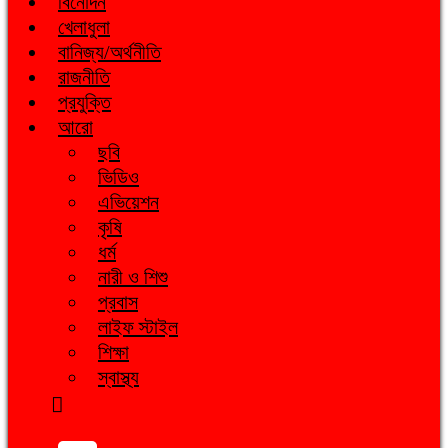
বিনোদন
খেলাধুলা
বানিজ্য/অর্থনীতি
রাজনীতি
প্রযুক্তি
আরো
ছবি
ভিডিও
এভিয়েশন
কৃষি
ধর্ম
নারী ও শিশু
প্রবাস
লাইফ স্টাইল
শিক্ষা
স্বাস্থ্য