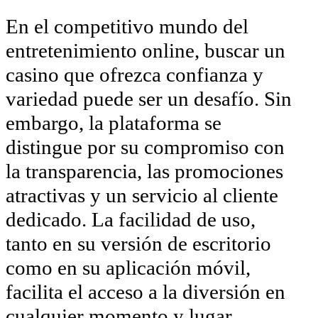
En el competitivo mundo del
entretenimiento online, buscar un
casino que ofrezca confianza y
variedad puede ser un desafío. Sin
embargo, la plataforma se
distingue por su compromiso con
la transparencia, las promociones
atractivas y un servicio al cliente
dedicado. La facilidad de uso,
tanto en su versión de escritorio
como en su aplicación móvil,
facilita el acceso a la diversión en
cualquier momento y lugar.