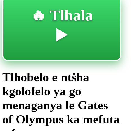
🔥 Tlhala
▶️
Tlhobelo e ntšha
kgolofelo ya go
menaganya le Gates
of Olympus ka mefuta