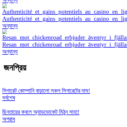
Authenticité_et_gains_potentiels_au_casino_en_li
অন্যান্য
Resan_mot_chickenroad_erbjuder_äventyr_i_fjäl
অন্যান্য
জনপ্রিয়
সিগারেট কোম্পানি বাড়ালো সকল সিগারেটের দাম!
সর্বশেষ
ছিনতায়ের কবলে অ্যাডভোকেট মিঠুন সাহা!
অপরাধ