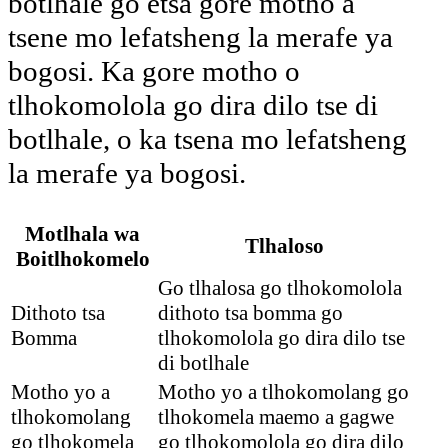
botlhale go etsa gore motho a
tsene mo lefatsheng la merafe ya
bogosi. Ka gore motho o
tlhokomolola go dira dilo tse di
botlhale, o ka tsena mo lefatsheng
la merafe ya bogosi.
Motlhala wa
Tlhaloso
Boitlhokomelo
Go tlhalosa go tlhokomolola
Dithoto tsa
dithoto tsa bomma go
Bomma
tlhokomolola go dira dilo tse
di botlhale
Motho yo a
Motho yo a tlhokomolang go
tlhokomolang
tlhokomela maemo a gagwe
go tlhokomela
go tlhokomolola go dira dilo