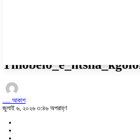
ডেঙ্গু
ধর্ম
নারী ও শিশু
প্রবাস
প্রযুক্তি
/
অন্যান্য
Tlhobelo_e_ntšha_kgol
..... আকাশ
জুলাই ৬, ২০২৬ ৩:৪৬ অপরাহ্ণ