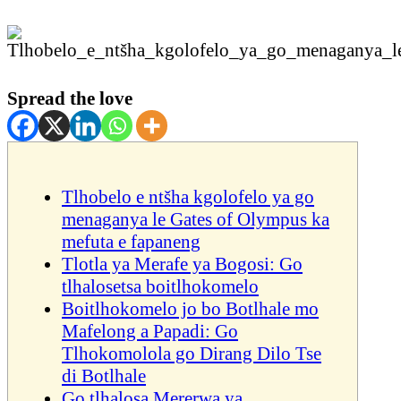
Spread the love
Tlhobelo e ntšha kgolofelo ya go
menaganya le Gates of Olympus ka
mefuta e fapaneng
Tlotla ya Merafe ya Bogosi: Go
tlhalosetsa boitlhokomelo
Boitlhokomelo jo bo Botlhale mo
Mafelong a Papadi: Go
Tlhokomolola go Dirang Dilo Tse
di Botlhale
Go tlhalosa Mererwa ya