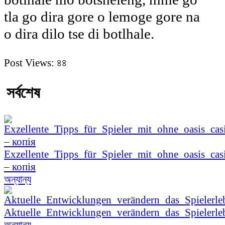
tla go dira gore o lemoge gore na
o dira dilo tse di botlhale.
Post Views:
৪৪
সর্বশেষ
Exzellente_Tipps_für_Spieler_mit_ohne_oasis_cas
– копія
অন্যান্য
Aktuelle_Entwicklungen_verändern_das_Spielerle
অন্যান্য