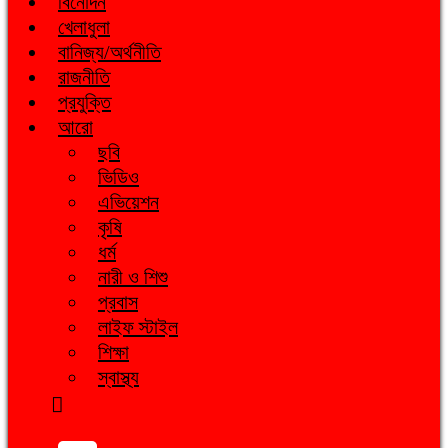
বিনোদন
খেলাধুলা
বানিজ্য/অর্থনীতি
রাজনীতি
প্রযুক্তি
আরো
ছবি
ভিডিও
এভিয়েশন
কৃষি
ধর্ম
নারী ও শিশু
প্রবাস
লাইফ স্টাইল
শিক্ষা
স্বাস্থ্য