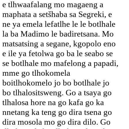
e tlhwaafalang mo magaeng a
maphata a setšhaba sa Segreki, e
ne ya emela lefatlhe le le botlhale
la ba Madimo le badiretsana. Mo
matsatsing a segane, kgopolo eno
e ile ya fetolwa go ba le seabo se
se botlhale mo mafelong a papadi,
mme go tlhokomela
boitlhokomelo jo bo botlhale jo
bo tlhalositsweng. Go a tsaya go
tlhalosa hore na go kafa go ka
nnetang ka teng go dira tsena go
dira mosola mo go dira dilo. Go