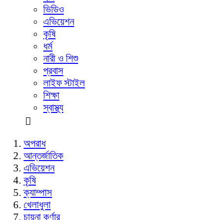
ভিডিও
এভিয়েশন
কৃষি
ধর্ম
নারী ও শিশু
প্রবাস
লাইফ স্টাইল
শিক্ষা
স্বাস্থ্য
অপরাধ
আন্তর্জাতিক
এভিয়েশন
কৃষি
ক্যাম্পাস
খেলাধুলা
চায়না কর্ণার