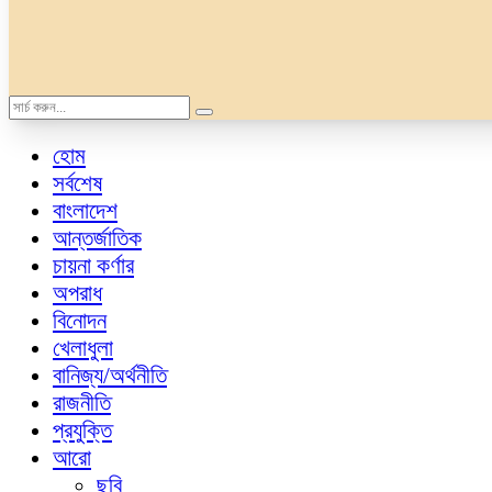
হোম
সর্বশেষ
বাংলাদেশ
আন্তর্জাতিক
চায়না কর্ণার
অপরাধ
বিনোদন
খেলাধুলা
বানিজ্য/অর্থনীতি
রাজনীতি
প্রযুক্তি
আরো
ছবি