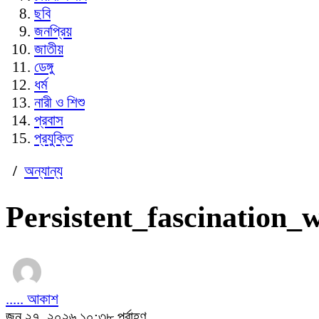
ছবি
জনপ্রিয়
জাতীয়
ডেঙ্গু
ধর্ম
নারী ও শিশু
প্রবাস
প্রযুক্তি
/
অন্যান্য
Persistent_fascination
..... আকাশ
জুন ২৭, ২০২৬ ১০:৩৮ পূর্বাহ্ণ