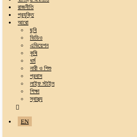
রাজনীতি
প্রযুক্তি
আরো
ছবি
ভিডিও
এভিয়েশন
কৃষি
ধর্ম
নারী ও শিশু
প্রবাস
লাইফ স্টাইল
শিক্ষা
স্বাস্থ্য
EN