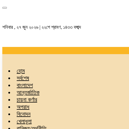
শনিবার , ২৭ জুন ২০২৬ | ২২শে শ্রাবণ, ১৪৩৩ বঙ্গাব্দ
হোম
সর্বশেষ
বাংলাদেশ
আন্তর্জাতিক
চায়না কর্ণার
অপরাধ
বিনোদন
খেলাধুলা
বানিজ্য/অর্থনীতি