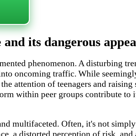
 and its dangerous appeal
cumented phenomenon. A disturbing tre
 into oncoming traffic. While seemingl
the attention of teenagers and raising
orm within peer groups contribute to i
d multifaceted. Often, it's not simply 
e, a distorted perception of risk, and 