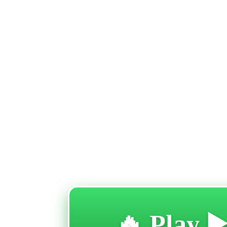
🔥 Play ▶