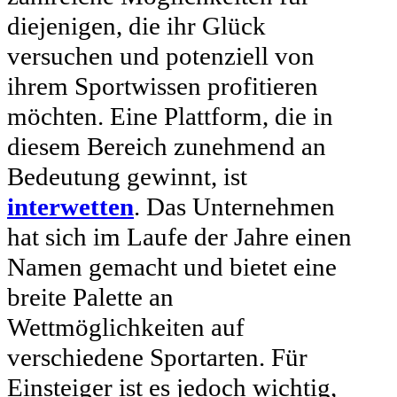
diejenigen, die ihr Glück
versuchen und potenziell von
ihrem Sportwissen profitieren
möchten. Eine Plattform, die in
diesem Bereich zunehmend an
Bedeutung gewinnt, ist
interwetten
. Das Unternehmen
hat sich im Laufe der Jahre einen
Namen gemacht und bietet eine
breite Palette an
Wettmöglichkeiten auf
verschiedene Sportarten. Für
Einsteiger ist es jedoch wichtig,