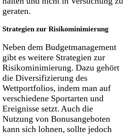
halten und nicht in Versuchung zu
geraten.
Strategien zur Risikominimierung
Neben dem Budgetmanagement
gibt es weitere Strategien zur
Risikominimierung. Dazu gehört
die Diversifizierung des
Wettportfolios, indem man auf
verschiedene Sportarten und
Ereignisse setzt. Auch die
Nutzung von Bonusangeboten
kann sich lohnen, sollte jedoch