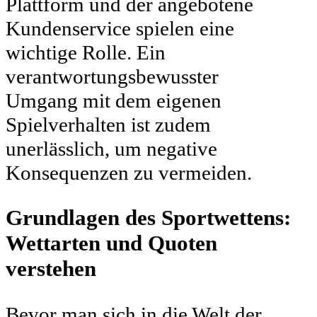
Plattform und der angebotene
Kundenservice spielen eine
wichtige Rolle. Ein
verantwortungsbewusster
Umgang mit dem eigenen
Spielverhalten ist zudem
unerlässlich, um negative
Konsequenzen zu vermeiden.
Grundlagen des Sportwettens:
Wettarten und Quoten
verstehen
Bevor man sich in die Welt der