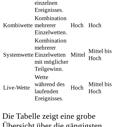
einzelnen
Ereignisses.
Kombination
Kombiwette
mehrerer
Hoch
Hoch
Einzelwetten.
Kombination
mehrerer
Mittel bis
Systemwette
Einzelwetten
Mittel
Hoch
mit möglicher
Teilgewinn.
Wette
während des
Mittel bis
Live-Wette
Hoch
laufenden
Hoch
Ereignisses.
Die Tabelle zeigt eine grobe
Übersicht über die gängigsten