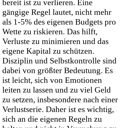
bereit ist zu verlieren. Eine
gängige Regel lautet, nicht mehr
als 1-5% des eigenen Budgets pro
Wette zu riskieren. Das hilft,
Verluste zu minimieren und das
eigene Kapital zu schützen.
Disziplin und Selbstkontrolle sind
dabei von größter Bedeutung. Es
ist leicht, sich von Emotionen
leiten zu lassen und zu viel Geld
zu setzen, insbesondere nach einer
Verlustserie. Daher ist es wichtig,
sich an die eigenen Regeln zu