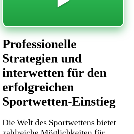
▶️
Professionelle
Strategien und
interwetten für den
erfolgreichen
Sportwetten-Einstieg
Die Welt des Sportwettens bietet
zahlreiche Möglichkeiten für