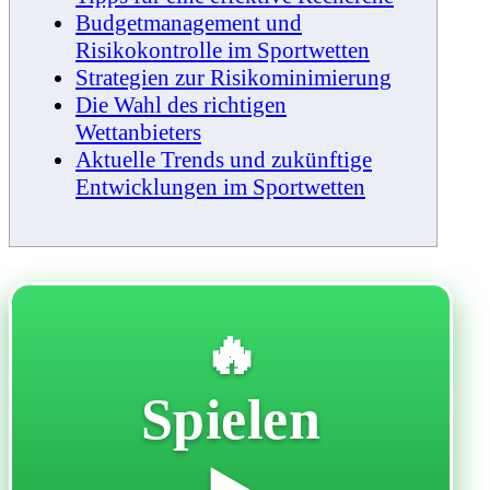
Budgetmanagement und
Risikokontrolle im Sportwetten
Strategien zur Risikominimierung
Die Wahl des richtigen
Wettanbieters
Aktuelle Trends und zukünftige
Entwicklungen im Sportwetten
🔥
Spielen