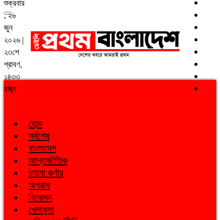
শুক্রবার
, ২৬
জুন
২০২৬ |
২৩শে
শ্রাবণ,
১৪৩৩
বঙ্গাব্দ
হোম
সর্বশেষ
বাংলাদেশ
আন্তর্জাতিক
চায়না কর্ণার
অপরাধ
বিনোদন
খেলাধুলা