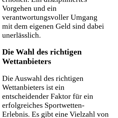
Vorgehen und ein
verantwortungsvoller Umgang
mit dem eigenen Geld sind dabei
unerlässlich.
Die Wahl des richtigen
Wettanbieters
Die Auswahl des richtigen
Wettanbieters ist ein
entscheidender Faktor für ein
erfolgreiches Sportwetten-
Erlebnis. Es gibt eine Vielzahl von