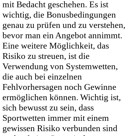
mit Bedacht geschehen. Es ist
wichtig, die Bonusbedingungen
genau zu prüfen und zu verstehen,
bevor man ein Angebot annimmt.
Eine weitere Möglichkeit, das
Risiko zu streuen, ist die
Verwendung von Systemwetten,
die auch bei einzelnen
Fehlvorhersagen noch Gewinne
ermöglichen können. Wichtig ist,
sich bewusst zu sein, dass
Sportwetten immer mit einem
gewissen Risiko verbunden sind