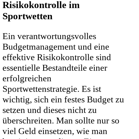
Risikokontrolle im
Sportwetten
Ein verantwortungsvolles
Budgetmanagement und eine
effektive Risikokontrolle sind
essentielle Bestandteile einer
erfolgreichen
Sportwettenstrategie. Es ist
wichtig, sich ein festes Budget zu
setzen und dieses nicht zu
überschreiten. Man sollte nur so
viel Geld einsetzen, wie man