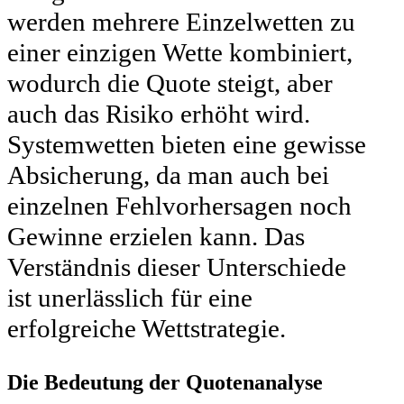
werden mehrere Einzelwetten zu
einer einzigen Wette kombiniert,
wodurch die Quote steigt, aber
auch das Risiko erhöht wird.
Systemwetten bieten eine gewisse
Absicherung, da man auch bei
einzelnen Fehlvorhersagen noch
Gewinne erzielen kann. Das
Verständnis dieser Unterschiede
ist unerlässlich für eine
erfolgreiche Wettstrategie.
Die Bedeutung der Quotenanalyse