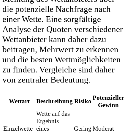
die potenzielle Nachfrage nach
einer Wette. Eine sorgfältige
Analyse der Quoten verschiedener
Wettanbieter kann daher dazu
beitragen, Mehrwert zu erkennen
und die besten Wettmöglichkeiten
zu finden. Vergleiche sind daher
von zentraler Bedeutung.
Potenzieller
Wettart
Beschreibung
Risiko
Gewinn
Wette auf das
Ergebnis
Einzelwette
eines
Gering
Moderat