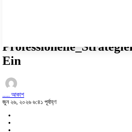
নারী ও শিশু
প্রবাস
প্রযুক্তি
/
অন্যান্য
Professionelle_Strategi
Ein
..... আকাশ
জুন ২৬, ২০২৬ ৬:৪১ পূর্বাহ্ণ