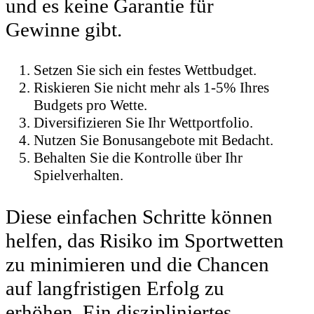
und es keine Garantie für
Gewinne gibt.
Setzen Sie sich ein festes Wettbudget.
Riskieren Sie nicht mehr als 1-5% Ihres
Budgets pro Wette.
Diversifizieren Sie Ihr Wettportfolio.
Nutzen Sie Bonusangebote mit Bedacht.
Behalten Sie die Kontrolle über Ihr
Spielverhalten.
Diese einfachen Schritte können
helfen, das Risiko im Sportwetten
zu minimieren und die Chancen
auf langfristigen Erfolg zu
erhöhen. Ein diszipliniertes