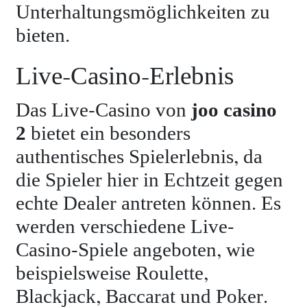
Unterhaltungsmöglichkeiten zu
bieten.
Live-Casino-Erlebnis
Das Live-Casino von
joo casino
2
bietet ein besonders
authentisches Spielerlebnis, da
die Spieler hier in Echtzeit gegen
echte Dealer antreten können. Es
werden verschiedene Live-
Casino-Spiele angeboten, wie
beispielsweise Roulette,
Blackjack, Baccarat und Poker.