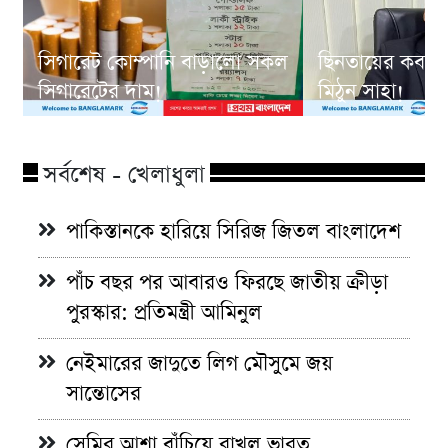
সিগারেট কোম্পানি বাড়ালো সকল
ছিনতায়ের কবলে
সিগারেটের দাম!
মিঠুন সাহা!
সর্বশেষ - খেলাধুলা
পাকিস্তানকে হারিয়ে সিরিজ জিতল বাংলাদেশ
পাঁচ বছর পর আবারও ফিরছে জাতীয় ক্রীড়া
পুরস্কার: প্রতিমন্ত্রী আমিনুল
নেইমারের জাদুতে লিগ মৌসুমে জয়
সান্তোসের
সেমির আশা বাঁচিয়ে রাখল ভারত