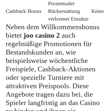
Prozentualer
Cashback-Bonus
Rückerstattung
Keine
verlorener Einsätze
Neben dem Willkommensbonus
bietet
joo casino 2
auch
regelmäßige Promotionen für
Bestandskunden an, wie
beispielsweise wöchentliche
Freispiele, Cashback-Aktionen
oder spezielle Turniere mit
attraktiven Preispools. Diese
Angebote tragen dazu bei, die
Spieler langfristig an das Casino