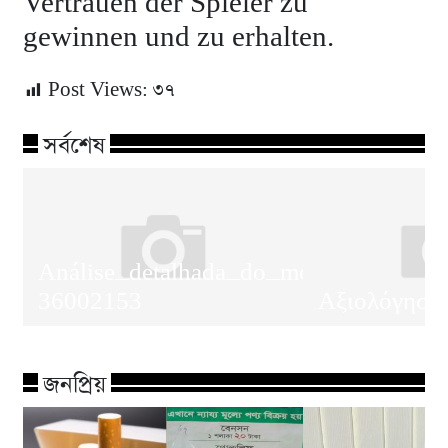
Vertrauen der Spieler zu
gewinnen und zu erhalten.
Post Views:
৩৭
সর্বশেষ
Análise_detalhada_do_mercado_financ
36002153
Αξιολόγηση
জনপ্রিয়