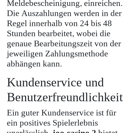
Meldebescheinigung, einreichen.
Die Auszahlungen werden in der
Regel innerhalb von 24 bis 48
Stunden bearbeitet, wobei die
genaue Bearbeitungszeit von der
jeweiligen Zahlungsmethode
abhängen kann.
Kundenservice und
Benutzerfreundlichkeit
Ein guter Kundenservice ist für
ein positives Spielerlebnis