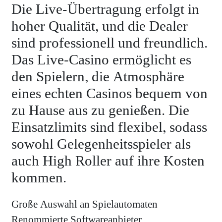
Die Live-Übertragung erfolgt in
hoher Qualität, und die Dealer
sind professionell und freundlich.
Das Live-Casino ermöglicht es
den Spielern, die Atmosphäre
eines echten Casinos bequem von
zu Hause aus zu genießen. Die
Einsatzlimits sind flexibel, sodass
sowohl Gelegenheitsspieler als
auch High Roller auf ihre Kosten
kommen.
Große Auswahl an Spielautomaten
Renommierte Softwareanbieter