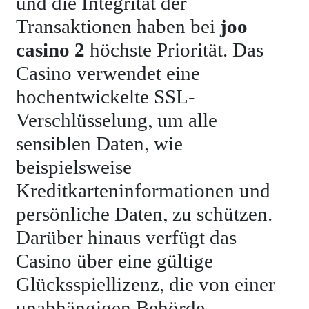
und die Integrität der
Transaktionen haben bei
joo
casino 2
höchste Priorität. Das
Casino verwendet eine
hochentwickelte SSL-
Verschlüsselung, um alle
sensiblen Daten, wie
beispielsweise
Kreditkarteninformationen und
persönliche Daten, zu schützen.
Darüber hinaus verfügt das
Casino über eine gültige
Glücksspiellizenz, die von einer
unabhängigen Behörde