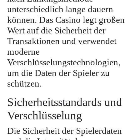
unterschiedlich lange dauern
können. Das Casino legt großen
Wert auf die Sicherheit der
Transaktionen und verwendet
moderne
Verschlüsselungstechnologien,
um die Daten der Spieler zu
schützen.
Sicherheitsstandards und
Verschlüsselung
Die Sicherheit der Spielerdaten