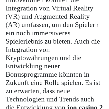
Innovationen könnten die
Integration von Virtual Reality
(VR) und Augmented Reality
(AR) umfassen, um den Spielern
ein noch immersiveres
Spielerlebnis zu bieten. Auch die
Integration von
Kryptowährungen und die
Entwicklung neuer
Bonusprogramme könnten in
Zukunft eine Rolle spielen. Es ist
zu erwarten, dass neue
Technologien und Trends auch
die Entwicklung von
joo casino 2