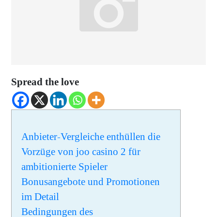
Spread the love
Anbieter-Vergleiche enthüllen die
Vorzüge von joo casino 2 für
ambitionierte Spieler
Bonusangebote und Promotionen
im Detail
Bedingungen des