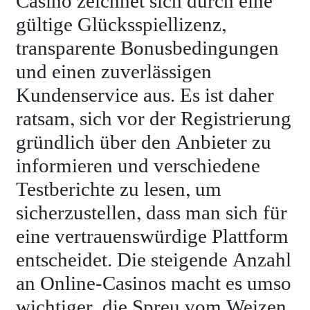
Casino zeichnet sich durch eine
gültige Glücksspiellizenz,
transparente Bonusbedingungen
und einen zuverlässigen
Kundenservice aus. Es ist daher
ratsam, sich vor der Registrierung
gründlich über den Anbieter zu
informieren und verschiedene
Testberichte zu lesen, um
sicherzustellen, dass man sich für
eine vertrauenswürdige Plattform
entscheidet. Die steigende Anzahl
an Online-Casinos macht es umso
wichtiger, die Spreu vom Weizen