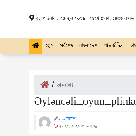
বৃহস্পতিবার , ২৫ জুন ২০২৬ | ২৪শে শ্রাবণ, ১৪৩৩ বঙ্গাব্দ
হোম
সর্বশেষ
বাংলাদেশ
আন্তর্জাতিক
চায়
/
অন্যান্য
Əyləncəli_oyun_plinko
..... আকাশ
জুন ২৫, ২০২৬ ৫:০৬ পূর্বাহ্ণ