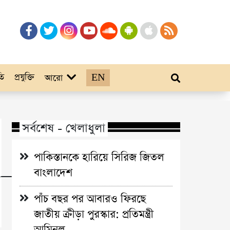
তি
প্রযুক্তি
EN
আরো
সর্বশেষ - খেলাধুলা
পাকিস্তানকে হারিয়ে সিরিজ জিতল
n_hər_hərəsi_fərqlən
বাংলাদেশ
পাঁচ বছর পর আবারও ফিরছে
জাতীয় ক্রীড়া পুরস্কার: প্রতিমন্ত্রী
আমিনুল