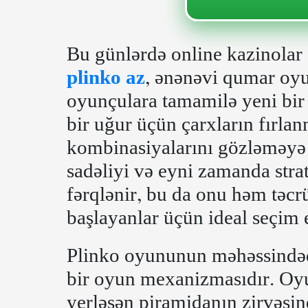
Bu günlərdə online kazinolar 
plinko az
, ənənəvi qumar oyu
oyunçulara tamamilə yeni bir 
bir uğur üçün çarxların fırlan
kombinasiyalarını gözləməyə 
sadəliyi və eyni zamanda stra
fərqlənir, bu da onu həm təcr
başlayanlar üçün ideal seçim 
Plinko oyununun məhəssindədi
bir oyun mexanizmasıdır. Oyu
yerləşən piramidanın zirvəsin