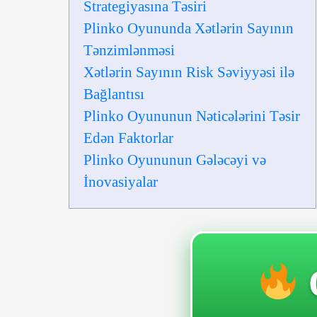
Strategiyasına Təsiri
Plinko Oyununda Xətlərin Sayının
Tənzimlənməsi
Xətlərin Sayının Risk Səviyyəsi ilə
Bağlantısı
Plinko Oyununun Nəticələrini Təsir
Edən Faktorlar
Plinko Oyununun Gələcəyi və
İnovasiyalar