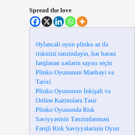
Spread the love
Əyləncəli oyun plinko az ilə
riskinizi tənzimləyin, hər hərəsi
fərqlənən xətlərin sayını seçin
Plinko Oyununun Mənbəyi və
Tarixi
Plinko Oyununun İnkişafı və
Online Kazinolara Təsir
Plinko Oyununda Risk
Səviyyəsinin Tənzimlənməsi
Fərqli Risk Səviyyələrinin Oyun