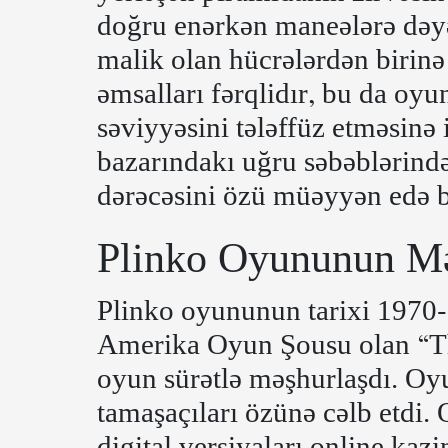
doğru enərkən maneələrə dəy
malik olan hücrələrdən birinə
əmsalları fərqlidır, bu da oyu
səviyyəsini tələffüz etməsin
bazarındakı uğru səbəblərində
dərəcəsini özü müəyyən edə bi
Plinko Oyununun Mə
Plinko oyununun tarixi 1970-ci
Amerika Oyun Şousu olan “The
oyun sürətlə məşhurlaşdı. Oy
tamaşaçıları özünə cəlb etdi.
digital versiyaları online kaz