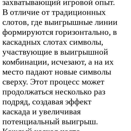
захватывающий игровой опыт.
В отличие от традиционных
слотов, где выигрышные линии
формируются горизонтально, в
каскадных слотах символы,
участвующие в выигрышной
комбинации, исчезают, а на их
место падают новые символы
сверху. Этот процесс может
продолжаться несколько раз
подряд, создавая эффект
каскада и увеличивая
потенциальный выигрыш.