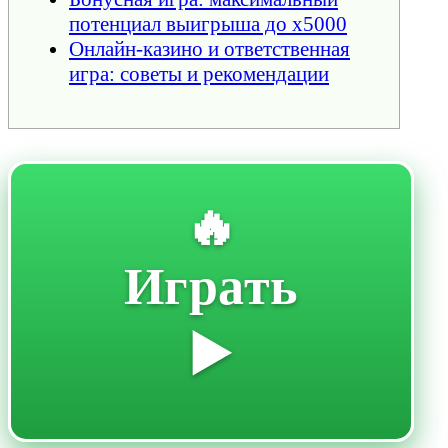
потенциал выигрыша до x5000
Онлайн-казино и ответственная
игра: советы и рекомендации
🔥
Играть
▶️