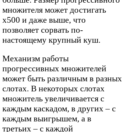
множителя может достигать
x500 и даже выше, что
позволяет сорвать по-
настоящему крупный куш.
Механизм работы
прогрессивных множителей
может быть различным в разных
слотах. В некоторых слотах
множитель увеличивается с
каждым каскадом, в других – с
каждым выигрышем, а в
третьих – с каждой