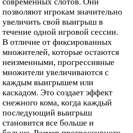
современных слотов. Они
позволяют игрокам значительно
увеличить свой выигрыш в
течение одной игровой сессии.
В отличие от фиксированных
множителей, которые остаются
неизменными, прогрессивные
множители увеличиваются с
каждым выигрышем или
каскадом. Это создает эффект
снежного кома, когда каждый
последующий выигрыш
становится все больше и
больше. Размер прогрессивного