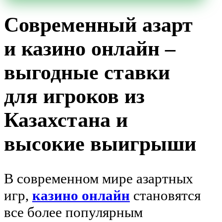
Современный азарт
и казино онлайн –
выгодные ставки
для игроков из
Казахстана и
высокие выигрыши
В современном мире азартных
игр,
казино онлайн
становятся
все более популярным