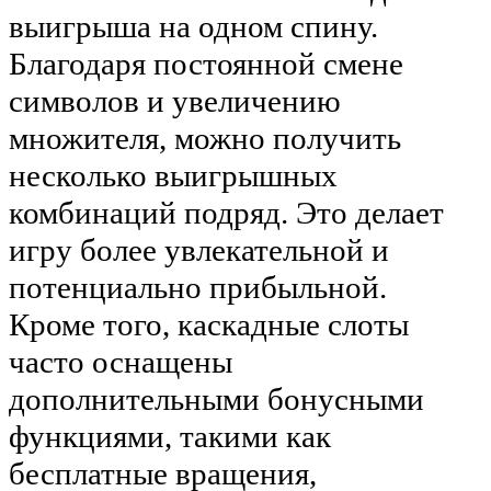
выигрыша на одном спину.
Благодаря постоянной смене
символов и увеличению
множителя, можно получить
несколько выигрышных
комбинаций подряд. Это делает
игру более увлекательной и
потенциально прибыльной.
Кроме того, каскадные слоты
часто оснащены
дополнительными бонусными
функциями, такими как
бесплатные вращения,