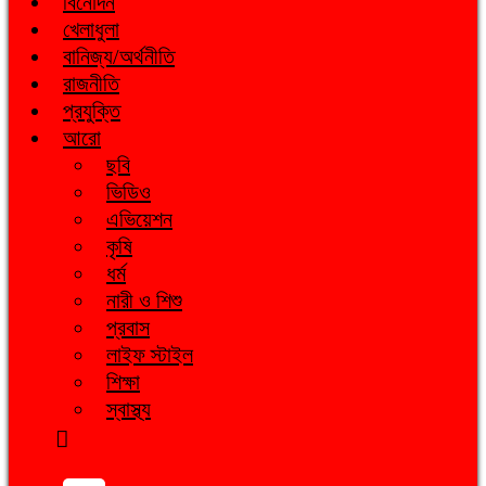
বিনোদন
খেলাধুলা
বানিজ্য/অর্থনীতি
রাজনীতি
প্রযুক্তি
আরো
ছবি
ভিডিও
এভিয়েশন
কৃষি
ধর্ম
নারী ও শিশু
প্রবাস
লাইফ স্টাইল
শিক্ষা
স্বাস্থ্য