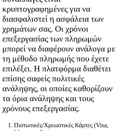
κρυπτογραφημένες για να
διασφαλιστεί η ασφάλεια των
χρημάτων σας. Οι χρόνοι
επεξεργασίας των πληρωμών
μπορεί να διαφέρουν ανάλογα με
τη μέθοδο πληρωμής που έχετε
επιλέξει. Η πλατφόρμα διαθέτει
επίσης σαφείς πολιτικές
ανάληψης, οι οποίες καθορίζουν
τα όρια ανάληψης και τους
χρόνους επεξεργασίας.
Πιστωτικές/Χρεωστικές Κάρτες (Visa,