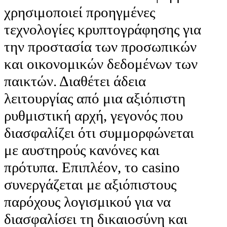
χρησιμοποιεί προηγμένες
τεχνολογίες κρυπτογράφησης για
την προστασία των προσωπικών
και οικονομικών δεδομένων των
παικτών. Διαθέτει άδεια
λειτουργίας από μια αξιόπιστη
ρυθμιστική αρχή, γεγονός που
διασφαλίζει ότι συμμορφώνεται
με αυστηρούς κανόνες και
πρότυπα. Επιπλέον, το casinο
συνεργάζεται με αξιόπιστους
παρόχους λογισμικού για να
διασφαλίσει τη δικαιοσύνη και