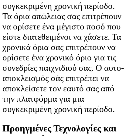
συγκεκριμένη χρονική περίοδο.
Τα όρια απώλειας σας επιτρέπουν
να ορίσετε ένα μέγιστο ποσό που
είστε διατεθειμένοι να χάσετε. Τα
χρονικά όρια σας επιτρέπουν να
ορίσετε ένα χρονικό όριο για τις
συνεδρίες παιχνιδιού σας. Ο αυτο-
αποκλεισμός σάς επιτρέπει να
αποκλείσετε τον εαυτό σας από
την πλατφόρμα για μια
συγκεκριμένη χρονική περίοδο.
Προηγμένες Τεχνολογίες και