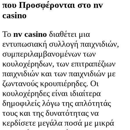
που Προσφέρονται στο nv
casino
Το
nv casino
διαθέτει μια
εντυπωσιακή συλλογή παιχνιδιών,
συμπεριλαμβανομένων των
κουλοχέρηδων, των επιτραπέζιων
παιχνιδιών και των παιχνιδιών με
ζωντανούς κρουπιέρηδες. Οι
κουλοχέρηδες είναι ιδιαίτερα
δημοφιλείς λόγω της απλότητάς
τους και της δυνατότητας να
κερδίσετε μεγάλα ποσά με μικρά