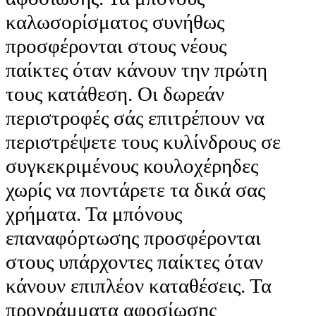
καλωσορίσματος συνήθως
προσφέρονται στους νέους
παίκτες όταν κάνουν την πρώτη
τους κατάθεση. Οι δωρεάν
περιστροφές σάς επιτρέπουν να
περιστρέψετε τους κυλίνδρους σε
συγκεκριμένους κουλοχέρηδες
χωρίς να ποντάρετε τα δικά σας
χρήματα. Τα μπόνους
επαναφόρτωσης προσφέρονται
στους υπάρχοντες παίκτες όταν
κάνουν επιπλέον καταθέσεις. Τα
προγράμματα αφοσίωσης