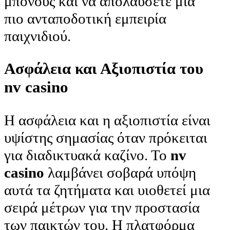
μπόνους και να απολαύσετε μια
πιο ανταποδοτική εμπειρία
παιχνιδιού.
Ασφάλεια και Αξιοπιστία του
nv casino
Η ασφάλεια και η αξιοπιστία είναι
υψίστης σημασίας όταν πρόκειται
για διαδικτυακά καζίνο. Το
nv
casino
λαμβάνει σοβαρά υπόψη
αυτά τα ζητήματα και υιοθετεί μια
σειρά μέτρων για την προστασία
των παικτών του. Η πλατφόρμα