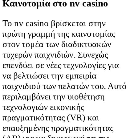
Καινοτομία στο nv casino
Το nv casino βρίσκεται στην
πρώτη γραμμή της καινοτομίας
στον τομέα των διαδικτυακών
τυχερών παιχνιδιών. Συνεχώς
επενδύει σε νέες τεχνολογίες για
να βελτιώσει την εμπειρία
παιχνιδιού των πελατών του. Αυτό
περιλαμβάνει την υιοθέτηση
τεχνολογιών εικονικής
πραγματικότητας (VR) και
επαυξημένης πραγματικότητας