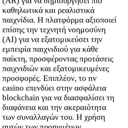
(AR) για να δημιουργήσει πιο
καθηλωτικά και ρεαλιστικά
παιχνίδια. Η πλατφόρμα αξιοποιεί
επίσης την τεχνητή νοημοσύνη
(AI) για να εξατομικεύσει την
εμπειρία παιχνιδιού για κάθε
παίκτη, προσφέροντας προτάσεις
παιχνιδιών και εξατομικευμένες
προσφορές. Επιπλέον, το nv
casino επενδύει στην ασφάλεια
blockchain για να διασφαλίσει τη
διαφάνεια και την ακεραιότητα
των συναλλαγών του. Η χρήση
αυτών των προηγμένων