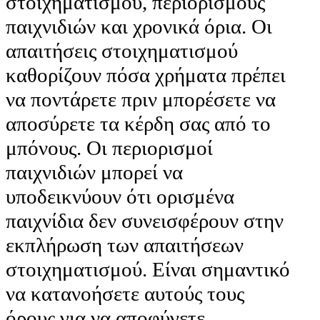
στοιχηματισμού, περιορισμούς
παιχνιδιών και χρονικά όρια. Οι
απαιτήσεις στοιχηματισμού
καθορίζουν πόσα χρήματα πρέπει
να ποντάρετε πριν μπορέσετε να
αποσύρετε τα κέρδη σας από το
μπόνους. Οι περιορισμοί
παιχνιδιών μπορεί να
υποδεικνύουν ότι ορισμένα
παιχνίδια δεν συνεισφέρουν στην
εκπλήρωση των απαιτήσεων
στοιχηματισμού. Είναι σημαντικό
να κατανοήσετε αυτούς τους
όρους για να αποφύγετε