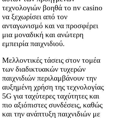
τεχνολογιών βοηθά το nv casino
να ξεχωρίσει από τον
ανταγωνισμό και να προσφέρει
μια μοναδική και ανώτερη
εμπειρία παιχνιδιού.
Μελλοντικές τάσεις στον τομέα
των διαδικτυακών τυχερών
παιχνιδιών περιλαμβάνουν την
αυξημένη χρήση της τεχνολογίας
5G για ταχύτερες ταχύτητες και
πιο αξιόπιστες συνδέσεις, καθώς
και την ανάπτυξη παιχνιδιών με