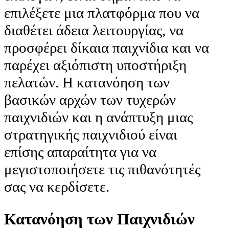
επιλέξετε μια πλατφόρμα που να
διαθέτει άδεια λειτουργίας, να
προσφέρει δίκαια παιχνίδια και να
παρέχει αξιόπιστη υποστήριξη
πελατών. Η κατανόηση των
βασικών αρχών των τυχερών
παιχνιδιών και η ανάπτυξη μιας
στρατηγικής παιχνιδιού είναι
επίσης απαραίτητα για να
μεγιστοποιήσετε τις πιθανότητές
σας να κερδίσετε.
Κατανόηση των Παιχνιδιών