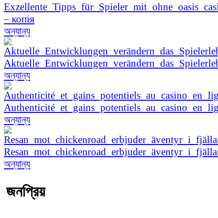
Exzellente_Tipps_für_Spieler_mit_ohne_oasis_cas
– копія
অন্যান্য
Aktuelle_Entwicklungen_verändern_das_Spielerle
অন্যান্য
Authenticité_et_gains_potentiels_au_casino_en_li
অন্যান্য
Resan_mot_chickenroad_erbjuder_äventyr_i_fjäl
অন্যান্য
জনপ্রিয়