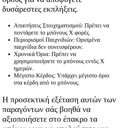
δυσάρεστες εκπλήξεις.
Απαιτήσεις Στοιχηματισμού: Πρέπει να
ποντάρετε το μπόνους X φορές.
Περιορισμοί Παιχνιδιών: Ορισμένα
παιχνίδια δεν συνεισφέρουν.
Χρονικά Όρια: Πρέπει να
χρησιμοποιήσετε το μπόνους εντός X
ημερών.
Μέγιστο Κέρδος: Υπάρχει μέγιστο όριο
στα κέρδη από το μπόνους.
Η προσεκτική εξέταση αυτών των
παραγόντων σάς βοηθά να
αξιοποιήσετε στο έπακρο τα