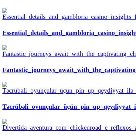
Essential_details_and_gambloria_casino_insig
Fantastic_journeys_await_with_the_captivatin
Təcrübəli_oyunçular_üçün_pin_up_qeydiyyat_i