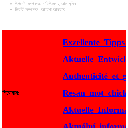
উপদেষ্টা সম্পাদক- শফিউল্লাহ আল মুনির।
নির্বাহী সম্পাদক- আয়েশা আক্তার
Exzellente_Tipps_fü
Aktuelle_Entwicklu
Authenticité_et_gai
Resan_mot_chickenr
শিরোনাম:
Aktuelle_Informati
Aktuální_informace