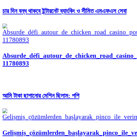
চার দিন বন্ধ থাকবে ইন্টারনেট ব্যাংকিং ও সীমিত এমএফএস সেবা
Absurde_défi_autour_de_chicken_road_casino_p
11780893
আমি টাকা ছাপানোর মেশিন ছিলাম: পপি
Gelişmiş_çözümlerden_başlayarak_pinco_ile_ver