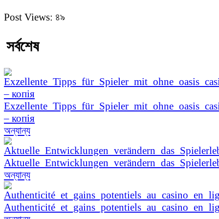
Post Views:
৪৯
সর্বশেষ
Exzellente_Tipps_für_Spieler_mit_ohne_oasis_cas
– копія
অন্যান্য
Aktuelle_Entwicklungen_verändern_das_Spielerle
অন্যান্য
Authenticité_et_gains_potentiels_au_casino_en_li