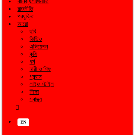
বানিজ্য/অর্থনীতি
রাজনীতি
প্রযুক্তি
আরো
ছবি
ভিডিও
এভিয়েশন
কৃষি
ধর্ম
নারী ও শিশু
প্রবাস
লাইফ স্টাইল
শিক্ষা
স্বাস্থ্য
EN