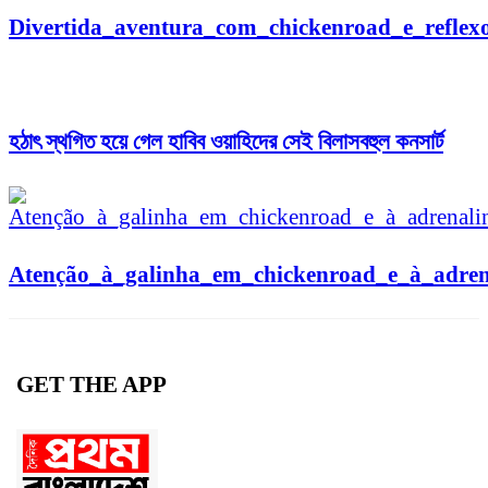
Divertida_aventura_com_chickenroad_e_reflex
হঠাৎ স্থগিত হয়ে গেল হাবিব ওয়াহিদের সেই বিলাসবহুল কনসার্ট
Atenção_à_galinha_em_chickenroad_e_à_adrena
GET THE APP