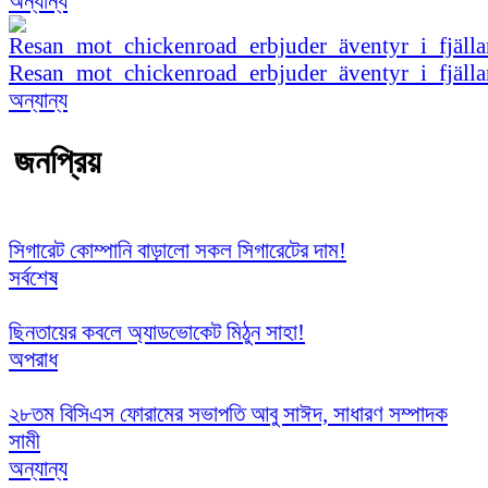
অন্যান্য
Resan_mot_chickenroad_erbjuder_äventyr_i_fjäl
অন্যান্য
জনপ্রিয়
সিগারেট কোম্পানি বাড়ালো সকল সিগারেটের দাম!
সর্বশেষ
ছিনতায়ের কবলে অ্যাডভোকেট মিঠুন সাহা!
অপরাধ
২৮তম বিসিএস ফোরামের সভাপতি আবু সাঈদ, সাধারণ সম্পাদক
সামী
অন্যান্য