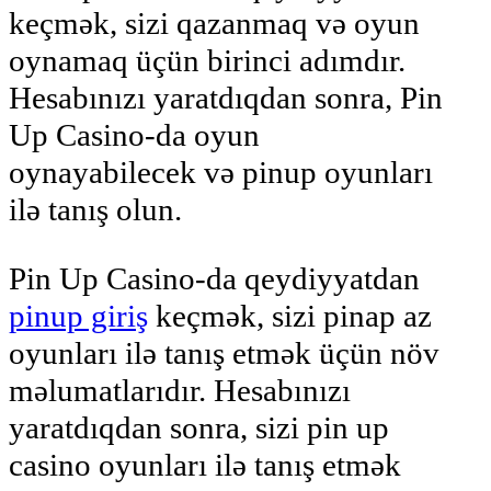
keçmək, sizi qazanmaq və oyun
oynamaq üçün birinci adımdır.
Hesabınızı yaratdıqdan sonra, Pin
Up Casino-da oyun
oynayabilecek və pinup oyunları
ilə tanış olun.
Pin Up Casino-da qeydiyyatdan
pinup giriş
keçmək, sizi pinap az
oyunları ilə tanış etmək üçün növ
məlumatlarıdır. Hesabınızı
yaratdıqdan sonra, sizi pin up
casino oyunları ilə tanış etmək