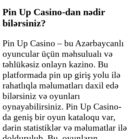
Pin Up Casino-dan nədir
bilərsiniz?
Pin Up Casino – bu Azərbaycanlı
oyuncular üçün məhsulualı və
təhlükəsiz onlayn kazino. Bu
platformada pin up giriş yolu ilə
rahatlıqla məlumatları daxil edə
bilərsiniz və oyunları
oynayabilirsiniz. Pin Up Casino-
da geniş bir oyun kataloqu var,
dərin statistiklər və məlumatlar ilə
doldurulub. Bu, oyunların