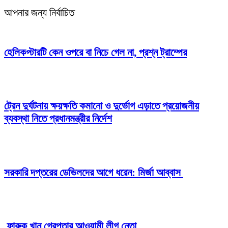
আপনার জন্য নির্বাচিত
হেলিকপ্টারটি কেন ওপরে বা নিচে গেল না, প্রশ্ন ট্রাম্পের
ট্রেন দুর্ঘটনায় ক্ষয়ক্ষতি কমানো ও দুর্ভোগ এড়াতে প্রয়োজনীয়
ব্যবস্থা নিতে প্রধানমন্ত্রীর নির্দেশ
সরকারি দপ্তরের ডেভিলদের আগে ধরেন: মির্জা আব্বাস
ফারুক খান গ্রেপ্তার আওয়ামী লীগ নেতা