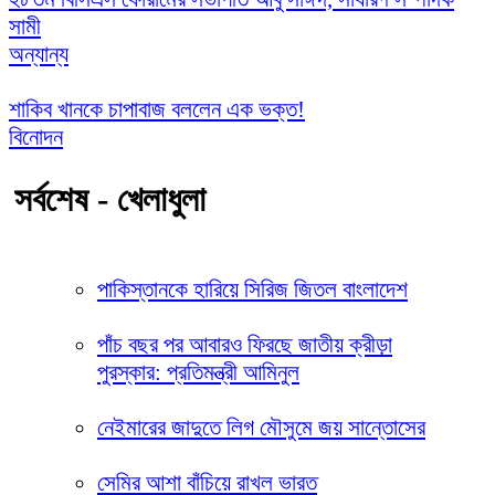
সামী
অন্যান্য
শাকিব খানকে চাপাবাজ বললেন এক ভক্ত!
বিনোদন
সর্বশেষ - খেলাধুলা
পাকিস্তানকে হারিয়ে সিরিজ জিতল বাংলাদেশ
পাঁচ বছর পর আবারও ফিরছে জাতীয় ক্রীড়া
পুরস্কার: প্রতিমন্ত্রী আমিনুল
নেইমারের জাদুতে লিগ মৌসুমে জয় সান্তোসের
সেমির আশা বাঁচিয়ে রাখল ভারত