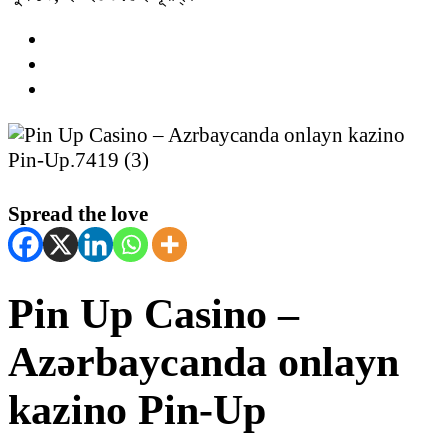
Spread the love
Pin Up Casino –
Azərbaycanda onlayn
kazino Pin-Up