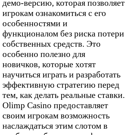
демо-версию, которая позволяет
игрокам ознакомиться с его
особенностями и
функционалом без риска потери
собственных средств. Это
особенно полезно для
новичков, которые хотят
научиться играть и разработать
эффективную стратегию перед
тем, как делать реальные ставки.
Olimp Casino предоставляет
своим игрокам возможность
наслаждаться этим слотом в