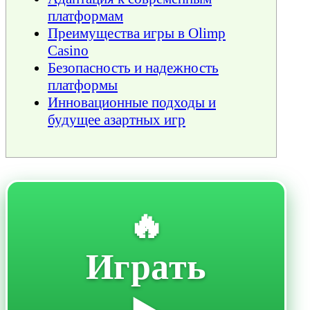
платформам
Преимущества игры в Olimp
Casino
Безопасность и надежность
платформы
Инновационные подходы и
будущее азартных игр
🔥
Играть