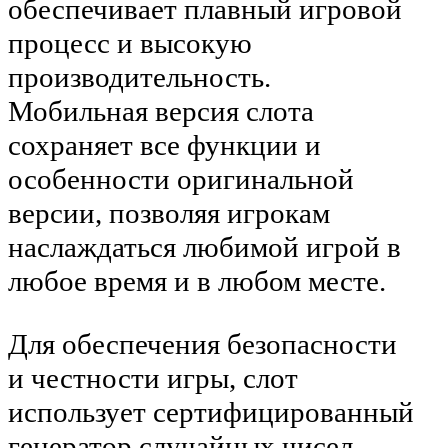
обеспечивает плавный игровой
процесс и высокую
производительность.
Мобильная версия слота
сохраняет все функции и
особенности оригинальной
версии, позволяя игрокам
наслаждаться любимой игрой в
любое время и в любом месте.
Для обеспечения безопасности
и честности игры, слот
использует сертифицированный
генератор случайных чисел