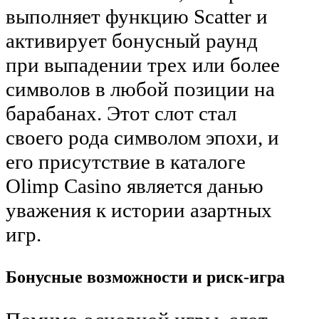
выполняет функцию Scatter и
активирует бонусный раунд
при выпадении трех или более
символов в любой позиции на
барабанах. Этот слот стал
своего рода символом эпохи, и
его присутствие в каталоге
Olimp Casino является данью
уважения к истории азартных
игр.
Бонусные возможности и риск-игра