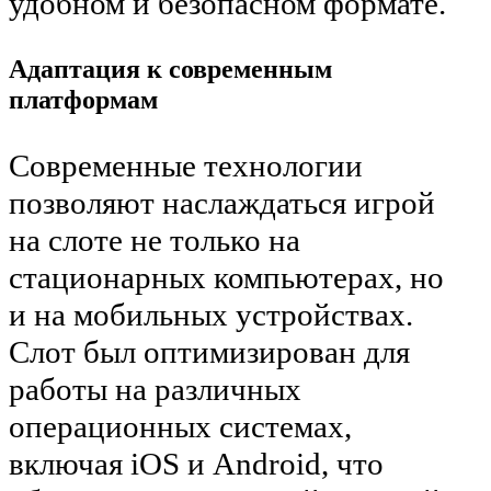
удобном и безопасном формате.
Адаптация к современным
платформам
Современные технологии
позволяют наслаждаться игрой
на слоте не только на
стационарных компьютерах, но
и на мобильных устройствах.
Слот был оптимизирован для
работы на различных
операционных системах,
включая iOS и Android, что