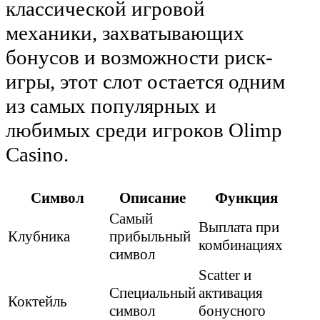
классической игровой
механики, захватывающих
бонусов и возможности риск-
игры, этот слот остается одним
из самых популярных и
любимых среди игроков Olimp
Casino.
Символ
Описание
Функция
Самый
Выплата при
Клубника
прибыльный
комбинациях
символ
Scatter и
Специальный
активация
Коктейль
символ
бонусного