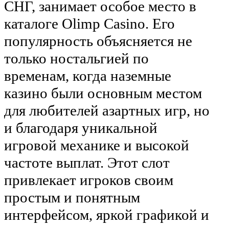
СНГ, занимает особое место в
каталоге Olimp Casino. Его
популярность объясняется не
только ностальгией по
временам, когда наземные
казино были основным местом
для любителей азартных игр, но
и благодаря уникальной
игровой механике и высокой
частоте выплат. Этот слот
привлекает игроков своим
простым и понятным
интерфейсом, яркой графикой и