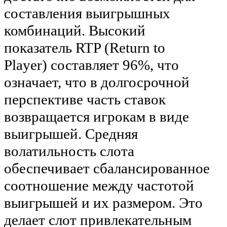
составления выигрышных
комбинаций. Высокий
показатель RTP (Return to
Player) составляет 96%, что
означает, что в долгосрочной
перспективе часть ставок
возвращается игрокам в виде
выигрышей. Средняя
волатильность слота
обеспечивает сбалансированное
соотношение между частотой
выигрышей и их размером. Это
делает слот привлекательным