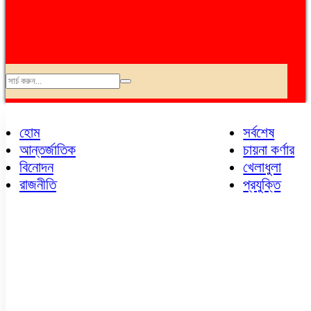
অপরাধ
আন্তর্জাতিক
হোম
সর্বশেষ
এভিয়েশন
আন্তর্জাতিক
চায়না কর্ণার
কৃষি
বিনোদন
খেলাধুলা
ক্যাম্পাস
রাজনীতি
প্রযুক্তি
খেলাধুলা
চায়না কর্ণার
ছবি
জনপ্রিয়
জাতীয়
ডেঙ্গু
ধর্ম