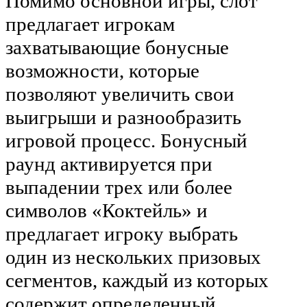
Помимо основной игры, слот
предлагает игрокам
захватывающие бонусные
возможности, которые
позволяют увеличить свои
выигрыши и разнообразить
игровой процесс. Бонусный
раунд активируется при
выпадении трех или более
символов «Коктейль» и
предлагает игроку выбрать
один из нескольких призовых
сегментов, каждый из которых
содержит определенный