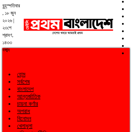
বৃহস্পতিবার
, ১৮ জুন
২০২৬ |
২৩শে
শ্রাবণ,
১৪৩৩
বঙ্গাব্দ
হোম
সর্বশেষ
বাংলাদেশ
আন্তর্জাতিক
চায়না কর্ণার
অপরাধ
বিনোদন
খেলাধুলা