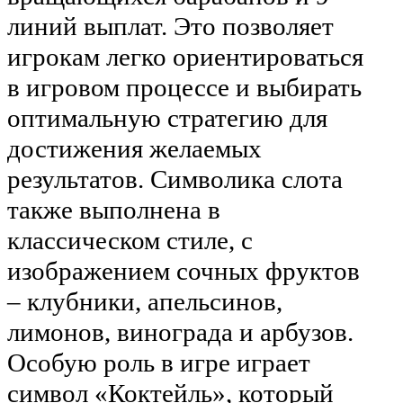
линий выплат. Это позволяет
игрокам легко ориентироваться
в игровом процессе и выбирать
оптимальную стратегию для
достижения желаемых
результатов. Символика слота
также выполнена в
классическом стиле, с
изображением сочных фруктов
– клубники, апельсинов,
лимонов, винограда и арбузов.
Особую роль в игре играет
символ «Коктейль», который