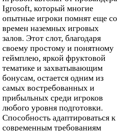
Igrosoft, который многие
опытные игроки помнят еще со
времен наземных игровых
залов. Этот слот, благодаря
своему простому и понятному
геймплею, яркой фруктовой
тематике и захватывающим
бонусам, остается одним из
самых востребованных и
прибыльных среди игроков
любого уровня подготовки.
Способность адаптироваться к
современным требованиям