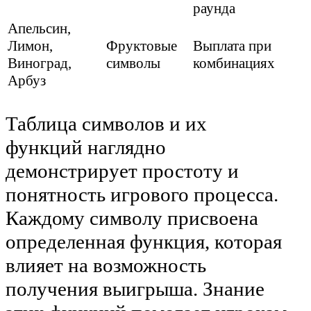
раунда
Апельсин,
Лимон,
Фруктовые
Выплата при
Виноград,
символы
комбинациях
Арбуз
Таблица символов и их
функций наглядно
демонстрирует простоту и
понятность игрового процесса.
Каждому символу присвоена
определенная функция, которая
влияет на возможность
получения выигрыша. Знание