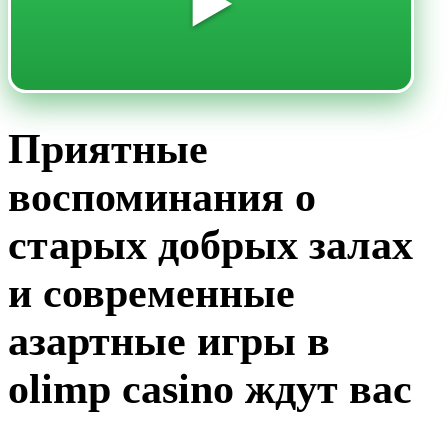
▶️
Приятные
воспоминания о
старых добрых залах
и современные
азартные игры в
olimp casino ждут вас