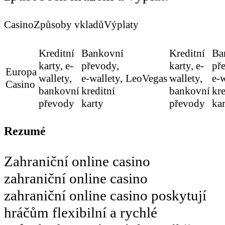
CasinoZpůsoby vkladůVýplaty
Kreditní
Bankovní
Kreditní
Ba
karty, e-
převody,
karty, e-
př
Europa
wallety,
e-wallety,
LeoVegas
wallety,
e-w
Casino
bankovní
kreditní
bankovní
kre
převody
karty
převody
ka
Rezumé
Zahraniční online casino
zahraniční online casino
zahraniční online casino poskytují
hráčům flexibilní a rychlé