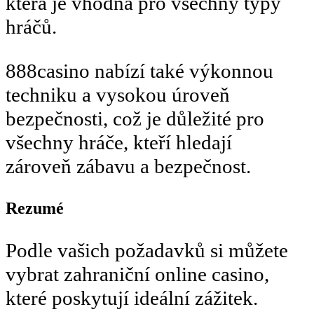
která je vhodná pro všechny typy
hráčů.
888casino nabízí také výkonnou
techniku a vysokou úroveň
bezpečnosti, což je důležité pro
všechny hráče, kteří hledají
zároveň zábavu a bezpečnost.
Rezumé
Podle vašich požadavků si můžete
vybrat zahraniční online casino,
které poskytují ideální zážitek.