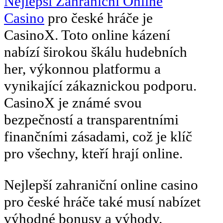
Nejlepší Zahraniční Online
Casino
pro české hráče je
CasinoX. Toto online kázení
nabízí širokou škálu hudebních
her, výkonnou platformu a
vynikající zákaznickou podporu.
CasinoX je známé svou
bezpečností a transparentními
finančními zásadami, což je klíč
pro všechny, kteří hrají online.
Nejlepší zahraniční online casino
pro české hráče také musí nabízet
výhodné bonusy a výhody.