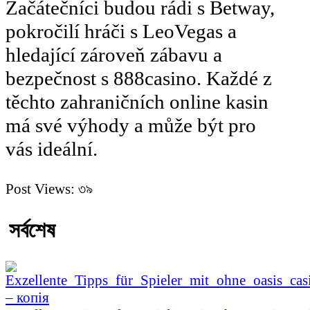
Začátečníci budou rádi s Betway,
pokročilí hráči s LeoVegas a
hledající zároveň zábavu a
bezpečnost s 888casino. Každé z
těchto zahraničních online kasin
má své výhody a může být pro
vás ideální.
Post Views:
৩৯
সর্বশেষ