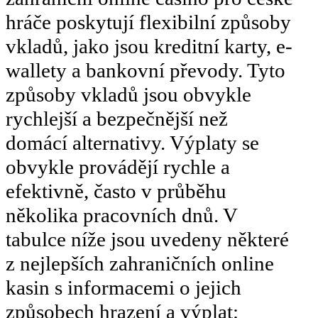
hráče poskytují flexibilní způsoby
vkladů, jako jsou kreditní karty, e-
wallety a bankovní převody. Tyto
způsoby vkladů jsou obvykle
rychlejší a bezpečnější než
domácí alternativy. Výplaty se
obvykle provádějí rychle a
efektivně, často v průběhu
několika pracovních dnů. V
tabulce níže jsou uvedeny některé
z nejlepších zahraničních online
kasin s informacemi o jejich
způsobech hrazení a výplat: