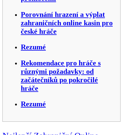
Porovnání hrazení a výplat
zahraničních online kasin pro
české hráče
Rezumé
Rekomendace pro hráče s
různými požadavky: od
začátečníků po pokročilé
hráče
Rezumé