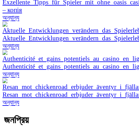
Exzellente_Tipps_für_Spieler_mit_ohne_oasis_cas
– копія
অন্যান্য
Aktuelle_Entwicklungen_verändern_das_Spielerle
অন্যান্য
Authenticité_et_gains_potentiels_au_casino_en_li
অন্যান্য
Resan_mot_chickenroad_erbjuder_äventyr_i_fjäl
অন্যান্য
জনপ্রিয়