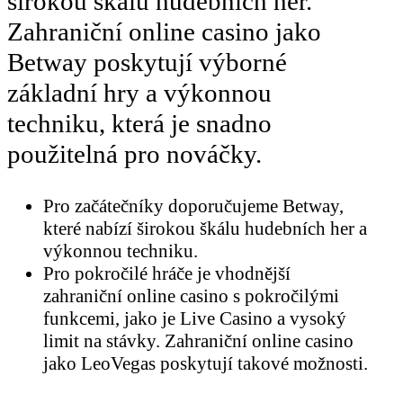
širokou škálu hudebních her.
Zahraniční online casino jako
Betway poskytují výborné
základní hry a výkonnou
techniku, která je snadno
použitelná pro nováčky.
Pro začátečníky doporučujeme Betway,
které nabízí širokou škálu hudebních her a
výkonnou techniku.
Pro pokročilé hráče je vhodnější
zahraniční online casino s pokročilými
funkcemi, jako je Live Casino a vysoký
limit na stávky. Zahraniční online casino
jako LeoVegas poskytují takové možnosti.