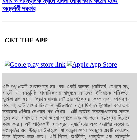
ধর্মীয় ও সাংস্কৃতিক স্থানে হামলা মোকাবিলায় কঠোর হচ্ছে
অন্তর্বর্তী সরকার
GET THE APP
এটি শুধু একটি সংবাদপত্র নয়, বরং একটি অনন্য প্ল্যাটফর্ম, যেখানে সৎ,
সাহসী ও বস্তুনিষ্ঠ সাংবাদিকতার মাধ্যমে সমাজের ইতিবাচক পরিবর্তনে
ভূমিকা রাখা হয়। "প্রথম বাংলাদেশ" তার পাঠকদের কেবল সংবাদ পরিবেশন
করে না; এটি তাদের চিন্তা ও দৃষ্টিভঙ্গিতে নতুন দিগন্ত উন্মোচন করে এবং
সমাজকে এগিয়ে নেওয়ার পথ দেখায়। এটি জাতীয় সমস্যাগুলোকে সামনে
তুলে এনে সমাধানের পথে আলো জ্বালে এবং জনগণের কণ্ঠস্বর হিসেবে
কাজ করে। এই পত্রিকাটি দেশপ্রেম, ন্যায়বিচার এবং বাঙালির সত্তা ও
সংস্কৃতির এক উজ্জ্বল উদাহরণ, যা প্রজন্ম থেকে প্রজন্মে একটি প্রেরণার
উৎস হিসেবে কাজ করে। এটি শিক্ষা, অর্থনীতি, প্রযুক্তি এবং সংস্কৃতি