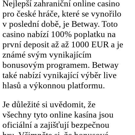
Nejlepší zahraniční online casino
pro české hráče, které se vynořilo
v poslední době, je Betway. Toto
casino nabízí 100% poplatku na
první deposit až až 1000 EUR a je
známé svým vynikajícím
bonusovým programem. Betway
také nabízí vynikající výběr live
hlasů a výkonnou platformu.
Je důležité si uvědomit, že
všechny tyto online kasína jsou
oficiální a zajišťují bezpečnou