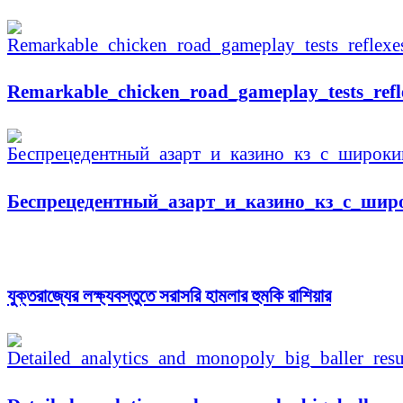
Remarkable_chicken_road_gameplay_tests_refl
Беспрецедентный_азарт_и_казино_кз_с_шир
যুক্তরাজ্যের লক্ষ্যবস্তুতে সরাসরি হামলার হুমকি রাশিয়ার