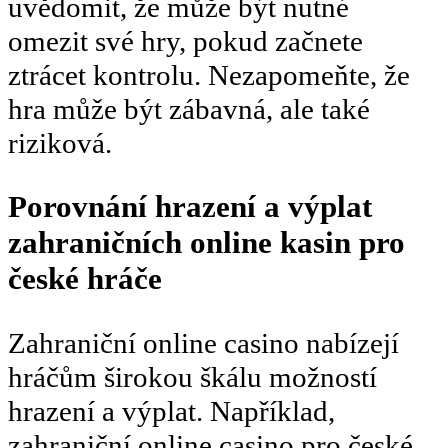
uvědomit, že může být nutné
omezit své hry, pokud začnete
ztrácet kontrolu. Nezapomeňte, že
hra může být zábavná, ale také
riziková.
Porovnání hrazení a výplat
zahraničních online kasin pro
české hráče
Zahraniční online casino nabízejí
hráčům širokou škálu možností
hrazení a výplat. Například,
zahraniční online casino pro české