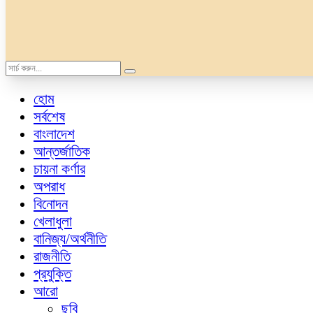
হোম
সর্বশেষ
বাংলাদেশ
আন্তর্জাতিক
চায়না কর্ণার
অপরাধ
বিনোদন
খেলাধুলা
বানিজ্য/অর্থনীতি
রাজনীতি
প্রযুক্তি
আরো
ছবি