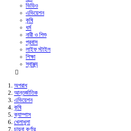
ভিডিও
এভিয়েশন
কৃষি
ধর্ম
নারী ও শিশু
প্রবাস
লাইফ স্টাইল
শিক্ষা
স্বাস্থ্য
অপরাধ
আন্তর্জাতিক
এভিয়েশন
কৃষি
ক্যাম্পাস
খেলাধুলা
চায়না কর্ণার