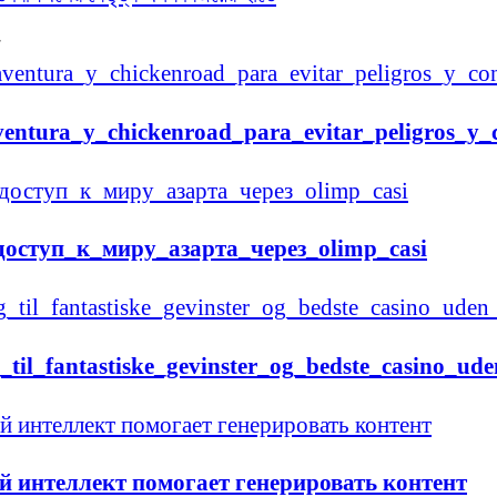
ventura_y_chickenroad_para_evitar_peligros_y_
оступ_к_миру_азарта_через_olimp_casi
til_fantastiske_gevinster_og_bedste_casino_ud
 интеллект помогает генерировать контент