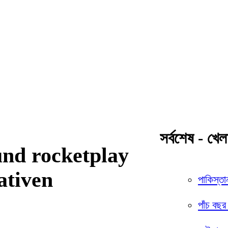
সর্বশেষ - খেল
und rocketplay
ativen
পাকিস্তা
পাঁচ বছর