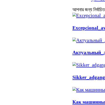
আপনার জন্য নির্বাচিত
Excepcional_a
Актуальный_д
Sikker_adgang_
Как машинный