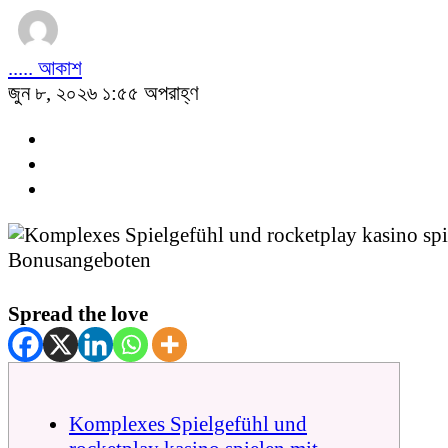
..... আকাশ
জুন ৮, ২০২৬ ১:৫৫ অপরাহ্ণ
Spread the love
Komplexes Spielgefühl und