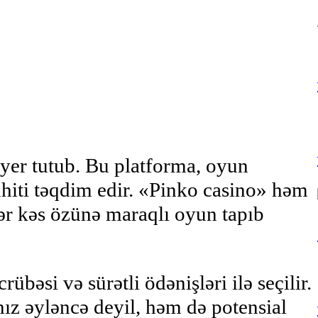
er tutub. Bu platforma, oyun
ühiti təqdim edir. «Pinko casino» həm
ər kəs özünə maraqlı oyun tapıb
übəsi və sürətli ödənişləri ilə seçilir.
nız əyləncə deyil, həm də potensial