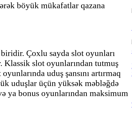
irərək böyük mükafatlar qazana
iridir. Çoxlu sayda slot oyunları
. Klassik slot oyunlarından tutmuş
 oyunlarında uduş şansını artırmaq
böyük uduşlar üçün yüksək məbləğdə
və ya bonus oyunlarından maksimum