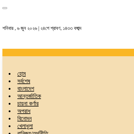
শনিবার , ৬ জুন ২০২৬ | ২৪শে শ্রাবণ, ১৪৩৩ বঙ্গাব্দ
হোম
সর্বশেষ
বাংলাদেশ
আন্তর্জাতিক
চায়না কর্ণার
অপরাধ
বিনোদন
খেলাধুলা
বানিজ্য/অর্থনীতি