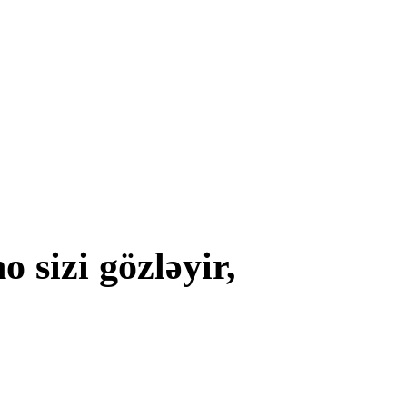
 sizi gözləyir,