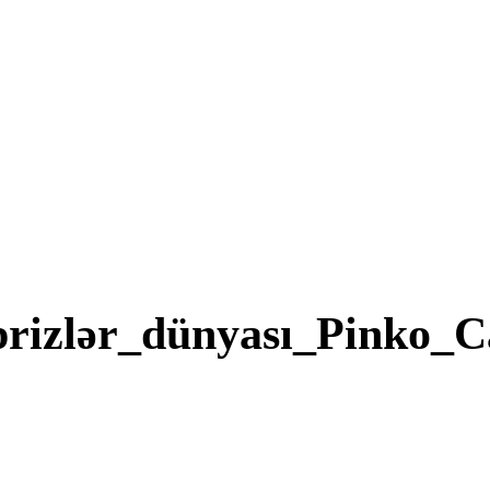
rizlər_dünyası_Pinko_Ca