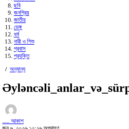
ছবি
জনপ্রিয়
জাতীয়
ডেঙ্গু
ধর্ম
নারী ও শিশু
প্রবাস
প্রযুক্তি
/
অন্যান্য
Əyləncəli_anlar_və_sürp
..... আকাশ
জুন ৬, ২০২৬ ১২:২৬ অপরাহ্ণ