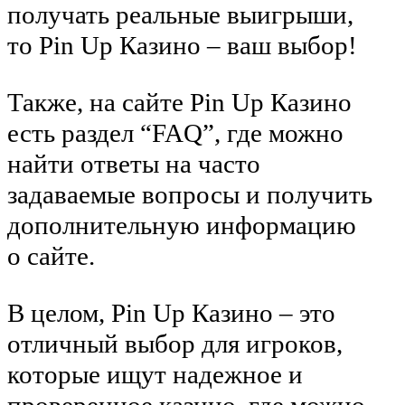
получать реальные выигрыши,
то Pin Up Казино – ваш выбор!
Также, на сайте Pin Up Казино
есть раздел “FAQ”, где можно
найти ответы на часто
задаваемые вопросы и получить
дополнительную информацию
о сайте.
В целом, Pin Up Казино – это
отличный выбор для игроков,
которые ищут надежное и