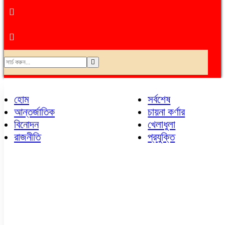
অপরাধ
আন্তর্জাতিক
হোম
সর্বশেষ
এভিয়েশন
আন্তর্জাতিক
চায়না কর্ণার
কৃষি
বিনোদন
খেলাধুলা
ক্যাম্পাস
রাজনীতি
প্রযুক্তি
খেলাধুলা
চায়না কর্ণার
ছবি
জনপ্রিয়
জাতীয়
ডেঙ্গু
ধর্ম