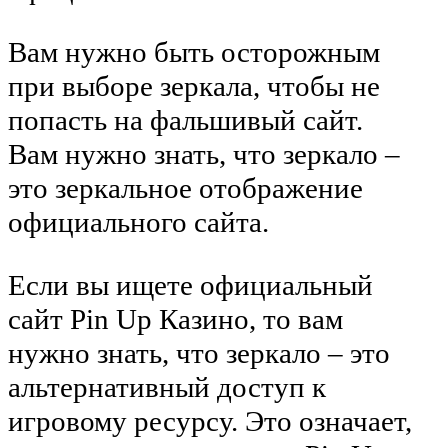
Вам нужно быть осторожным
при выборе зеркала, чтобы не
попасть на фальшивый сайт.
Вам нужно знать, что зеркало –
это зеркальное отображение
официального сайта.
Если вы ищете официальный
сайт Pin Up Казино, то вам
нужно знать, что зеркало – это
альтернативный доступ к
игровому ресурсу. Это означает,