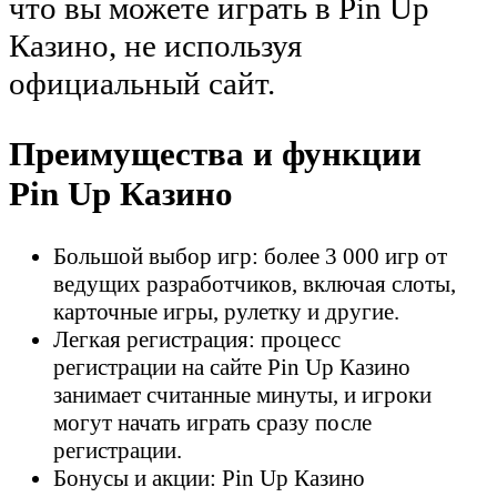
что вы можете играть в Pin Up
Казино, не используя
официальный сайт.
Преимущества и функции
Pin Up Казино
Большой выбор игр: более 3 000 игр от
ведущих разработчиков, включая слоты,
карточные игры, рулетку и другие.
Легкая регистрация: процесс
регистрации на сайте Pin Up Казино
занимает считанные минуты, и игроки
могут начать играть сразу после
регистрации.
Бонусы и акции: Pin Up Казино