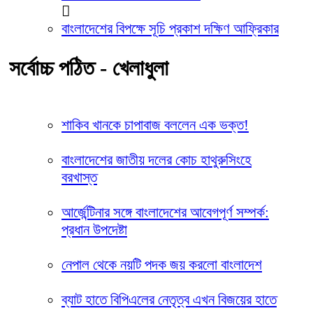
বাংলাদেশের বিপক্ষে সূচি প্রকাশ দক্ষিণ আফ্রিকার
সর্বোচ্চ পঠিত - খেলাধুলা
শাকিব খানকে চাপাবাজ বললেন এক ভক্ত!
বাংলাদেশের জাতীয় দলের কোচ হাথুরুসিংহে
বরখাস্ত
আর্জেন্টিনার সঙ্গে বাংলাদেশের আবেগপূর্ণ সম্পর্ক:
প্রধান উপদেষ্টা
নেপাল থেকে নয়টি পদক জয় করলো বাংলাদেশ
ব্যাট হাতে বিপিএলের নেতৃত্ব এখন বিজয়ের হাতে