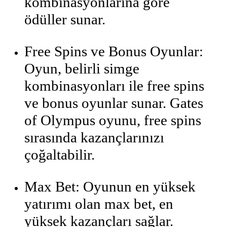
kombinasyonlarına göre
ödüller sunar.
Free Spins ve Bonus Oyunlar:
Oyun, belirli simge
kombinasyonları ile free spins
ve bonus oyunlar sunar. Gates
of Olympus oyunu, free spins
sırasında kazançlarınızı
çoğaltabilir.
Max Bet: Oyunun en yüksek
yatırımı olan max bet, en
yüksek kazançları sağlar.