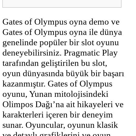
Gates of Olympus oyna demo ve
Gates of Olympus oyna ile dünya
genelinde popüler bir slot oyunu
deneyebilirsiniz. Pragmatic Play
tarafından geliştirilen bu slot,
oyun dünyasında büyük bir başarı
kazanmıştır. Gates of Olympus
oyunu, Yunan mitolojisindeki
Olimpos Dağı’na ait hikayeleri ve
karakterleri içeren bir deneyim
sunar. Oyuncular, oyunun klasik
ve detaylı grafiklerini ve oyun