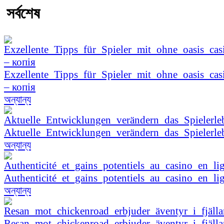
সর্বশেষ
Exzellente_Tipps_für_Spieler_mit_ohne_oasis_cas
– копія
অন্যান্য
Aktuelle_Entwicklungen_verändern_das_Spielerle
অন্যান্য
Authenticité_et_gains_potentiels_au_casino_en_li
অন্যান্য
Resan_mot_chickenroad_erbjuder_äventyr_i_fjäl