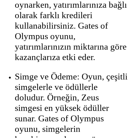
oynarken, yatırımlarınıza bağlı
olarak farklı kredileri
kullanabilirsiniz. Gates of
Olympus oyunu,
yatırımlarınızın miktarına göre
kazançlarıza etki eder.
Simge ve Ödeme: Oyun, çeşitli
simgelerle ve ödüllerle
doludur. Örneğin, Zeus
simgesi en yüksek ödüller
sunar. Gates of Olympus
oyunu, simgelerin