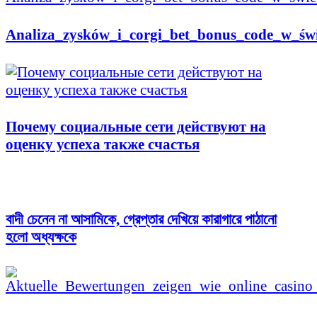
Analiza_zysków_i_corgi_bet_bonus_code_w_św
Почему социальные сети действуют на
оценку успеха также счастья
বাদী চেনেন না আসামিকে, গ্রেপ্তার দেখিয়ে কারাগারে পাঠানো
হলো অধ্যক্ষকে