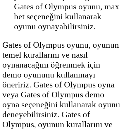
Gates of Olympus oyunu, max
bet seçeneğini kullanarak
oyunu oynayabilirsiniz.
Gates of Olympus oyunu, oyunun
temel kurallarını ve nasıl
oynanacağını öğrenmek için
demo oyununu kullanmayı
öneririz. Gates of Olympus oyna
veya Gates of Olympus demo
oyna seçeneğini kullanarak oyunu
deneyebilirsiniz. Gates of
Olympus, oyunun kurallarını ve