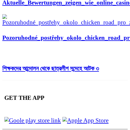
Aktuelle_Bewertungen_zeigen_wie_online_casin
Pozoruhodné_postřehy_okolo_chicken_road_pro
শিক্ষকদের আন্দোলন থেকে ছাত্রলীগ সন্দেহে আটক ৩
GET THE APP