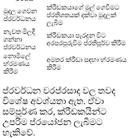
ක්රීඩකයාගේ මුල් ගෙවීමට
මුදල ගෙවන
ප්රතිශතයක් දක්වා මුදලක්
ප්රවර්ධනය
ලැබීම
නැවත මිලදී
ක්රීඩකයා පැරදුන විට
ගන්නා
අරපරපුරුවීම ප්රතිපූර්ව කිරීම
ප්රවර්ධනය
නොමිලේ
අමතර ක්රීඩා සඳහා භ්රමණය
භ්රමණය
කිරීම
කිරීම
ප්රවර්ධන වරප්රසාද වල තවද
විශේෂ අවශ්යතා ඇත. ඒවා
සම්පූර්ණ කර, ක්රීඩකයින්ට
උපරිම ප්රයෝජන ලැබීමට
හැකිවේ.