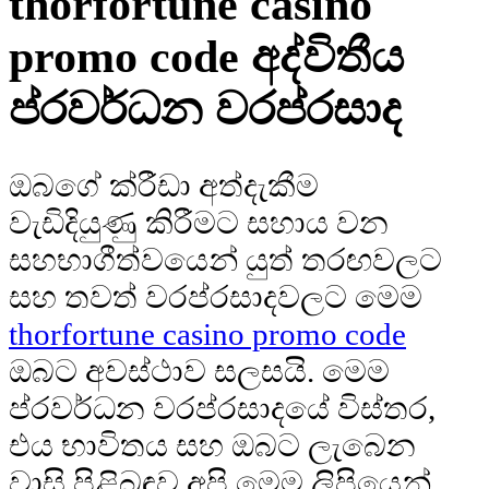
thorfortune casino
promo code අද්විතීය
ප්රවර්ධන වරප්රසාද
ඔබගේ ක්රීඩා අත්දැකීම
වැඩිදියුණු කිරීමට සහාය වන
සහභාගීත්වයෙන් යුත් තරඟවලට
සහ තවත් වරප්රසාදවලට මෙම
thorfortune casino promo code
ඔබට අවස්ථාව සලසයි. මෙම
ප්රවර්ධන වරප්රසාදයේ විස්තර,
එය භාවිතය සහ ඔබට ලැබෙන
වාසි පිළිබඳව අපි මෙම ලිපියෙන්