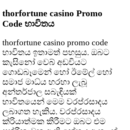
thorfortune casino Promo
Code භාවිතය
thorfortune casino promo code
භාවිතය ඉතාමත් පහසුය. ඔබට
කැසිනෝ වෙබ් අඩවියට
ගොඩබෑමෙන් හෝ ඊමේල් හෝ
සමාජ මාධ්ය හරහා ලැබූ
අන්තර්ජාල සබැඳියක්
භාවිතයෙන් මෙම වරප්රසාදය
ලබාගත හැකිය. වරප්රසාදය
ක්රියාත්මක කිරීමට ඔබට එම