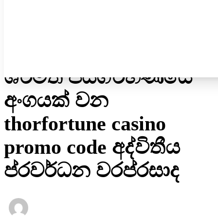
নারী ও শিশু
প্রবাস
প্রযুক্তি
/
অন্যান্য
ශ්රීමත් ජයග්රහණයේ
අංගයක් වන
thorfortune casino
promo code අද්විතීය
ප්රවර්ධන වරප්රසාද