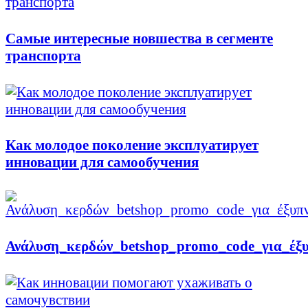
Самые интересные новшества в сегменте
транспорта
Как молодое поколение эксплуатирует
инновации для самообучения
Ανάλυση_κερδών_betshop_promo_code_για_έξυ