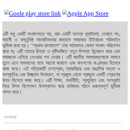
এটি শুধু একটি সংবাদপত্র নয়, বরং একটি অনন্য প্ল্যাটফর্ম, যেখানে সৎ,
সাহসী ও বস্তুনিষ্ঠ সাংবাদিকতার মাধ্যমে সমাজের ইতিবাচক পরিবর্তনে
ভূমিকা রাখা হয়। "প্রথম বাংলাদেশ" তার পাঠকদের কেবল সংবাদ পরিবেশন
করে না; এটি তাদের চিন্তা ও দৃষ্টিভঙ্গিতে নতুন দিগন্ত উন্মোচন করে এবং
সমাজকে এগিয়ে নেওয়ার পথ দেখায়। এটি জাতীয় সমস্যাগুলোকে সামনে
তুলে এনে সমাধানের পথে আলো জ্বালে এবং জনগণের কণ্ঠস্বর হিসেবে
কাজ করে। এই পত্রিকাটি দেশপ্রেম, ন্যায়বিচার এবং বাঙালির সত্তা ও
সংস্কৃতির এক উজ্জ্বল উদাহরণ, যা প্রজন্ম থেকে প্রজন্মে একটি প্রেরণার
উৎস হিসেবে কাজ করে। এটি শিক্ষা, অর্থনীতি, প্রযুক্তি এবং সংস্কৃতি
নিয়ে বিশদ বিশ্লেষণ উপস্থাপন করে ভবিষ্যৎ গঠনে গুরুত্বপূর্ণ ভূমিকা
পালন করে।
সম্পাদক