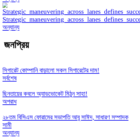
Strategic_maneuvering_across_lanes_defines_succe
অন্যান্য
জনপ্রিয়
সিগারেট কোম্পানি বাড়ালো সকল সিগারেটের দাম!
সর্বশেষ
ছিনতায়ের কবলে অ্যাডভোকেট মিঠুন সাহা!
অপরাধ
২৮তম বিসিএস ফোরামের সভাপতি আবু সাঈদ, সাধারণ সম্পাদক
সামী
অন্যান্য