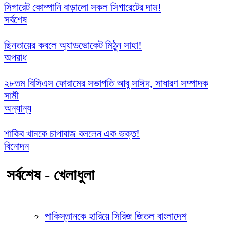
সিগারেট কোম্পানি বাড়ালো সকল সিগারেটের দাম!
সর্বশেষ
ছিনতায়ের কবলে অ্যাডভোকেট মিঠুন সাহা!
অপরাধ
২৮তম বিসিএস ফোরামের সভাপতি আবু সাঈদ, সাধারণ সম্পাদক
সামী
অন্যান্য
শাকিব খানকে চাপাবাজ বললেন এক ভক্ত!
বিনোদন
সর্বশেষ - খেলাধুলা
পাকিস্তানকে হারিয়ে সিরিজ জিতল বাংলাদেশ