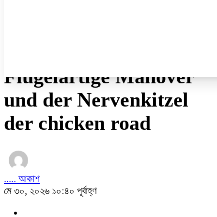
নারী ও শিশু
প্রবাস
প্রযুক্তি
/
অন্যান্য
Flügelartige Manöver
und der Nervenkitzel
der chicken road
..... আকাশ
মে ৩০, ২০২৬ ১০:৪০ পূর্বাহ্ণ