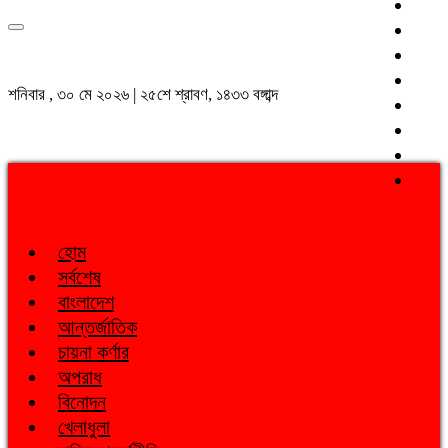
শনিবার , ৩০ মে ২০২৬ | ২৫শে শ্রাবণ, ১৪৩৩ বঙ্গাব্দ
হোম
সর্বশেষ
বাংলাদেশ
আন্তর্জাতিক
চায়না কর্ণার
অপরাধ
বিনোদন
খেলাধুলা