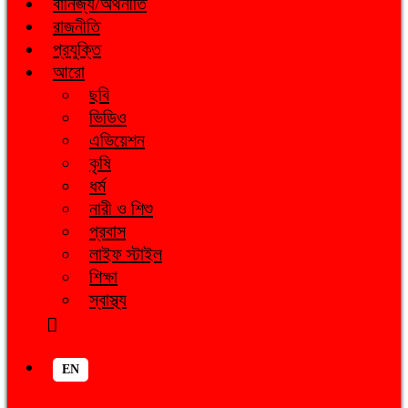
বানিজ্য/অর্থনীতি
রাজনীতি
প্রযুক্তি
আরো
ছবি
ভিডিও
এভিয়েশন
কৃষি
ধর্ম
নারী ও শিশু
প্রবাস
লাইফ স্টাইল
শিক্ষা
স্বাস্থ্য
EN